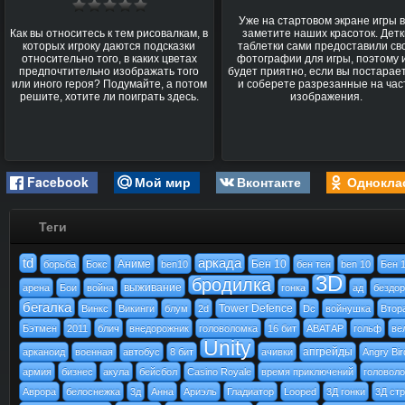
Уже на стартовом экране игры 
Как вы относитесь к тем рисовалкам, в
заметите наших красоток. Детк
которых игроку даются подсказки
таблетки сами предоставили св
относительно того, в каких цветах
фотографии для игры, поэтому 
предпочтительно изображать того
будет приятно, если вы постарае
или иного героя? Подумайте, а потом
и соберете разрезанные на час
решите, хотите ли поиграть здесь.
изображения.
Facebook
Мой мир
Вконтакте
Однокла
Теги
td
аркада
Аниме
Бен 10
борьба
Бокс
ben10
бен тен
ben 10
Бен 
3D
бродилка
выживание
арена
Бои
война
гонка
ад
бездо
бегалка
Tower Defence
Винкс
Викинги
блум
2d
Dc
войнушка
Втор
Бэтмен
2011
блич
внедорожник
головоломка
16 бит
АВАТАР
гольф
ве
Unity
апгрейды
арканоид
военная
автобус
8 бит
ачивки
Angry Bir
армия
бизнес
акула
бейсбол
Casino Royale
время приключений
головол
Аврора
белоснежка
3д
Анна
Ариэль
Гладиатор
Looped
3Д гонки
3Д ст