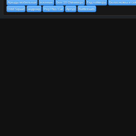
Аркада мобильная
военные
Бен 10 Омниверс
Гид геймера
Белоснежка и се
Odd Squad
андроид
Peg Plus Cat
Артур
Battletoads