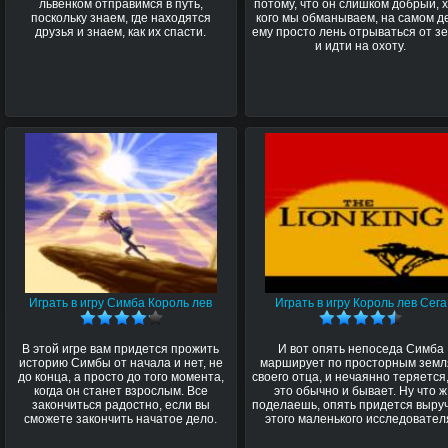
львенком отправимся в путь,
потому, что он слишком добрый, 
поскольку знаем, где находятся
кого мы обманываем, на самом д
друзья и знаем, как их спасти.
ему просто лень отрываться от з
и идти на охоту.
Играть в игру Симба Король лев
Играть в игру Король лев Сега
В этой игре вам придется прожить
И вот опять непоседа Симба
историю Симбы от начала и нет, не
марширует по просторным зем
до конца, а просто до того момента,
своего отца, и нечаянно теряется,
когда он станет взрослым. Все
это обычно и бывает. Ну что ж
закончиться радостно, если вы
поделаешь, опять придется выру
сможете закончить начатое дело.
этого маленького исследовател