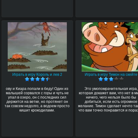
Играть в игру Король и лев 2
Играть в игру Тимон на скейте
ову и Киара попали в беду! Один из
Это умопомрачительная игра,
малышей сорвался с горы и чуть не
которая докажет вам, что нет в м
упал в озеро, он с последних сил
ничего, чего нельзя было бы
держится на ветке, но протянет он
добиться, если есть огромное
так совсем недолго, а водоем просто
желание. Тимон сделает нечто та
кишит крокодилами.
что вам точно понравится и пора