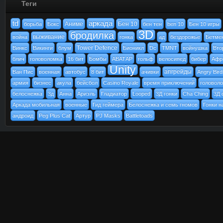
Теги
td
аркада
Аниме
Бен 10
борьба
Бокс
бен тен
ben 10
Бен 10 игры
3D
бродилка
выживание
война
гонка
ад
бездорожье
Бетме
Tower Defence
Винкс
Викинги
блум
Бионикл
Dc
TMNT
войнушка
Вто
блич
головоломка
16 бит
Бомбы
АВАТАР
гольф
велосипед
бибер
Афр
Unity
апгрейды
Ван Пис
военная
автобус
8 бит
ачивки
Angry Bird
армия
бизнес
акула
бейсбол
Casino Royale
время приключений
головол
белоснежка
3д
Анна
Ариэль
Гладиатор
Looped
3Д гонки
Cha Ching
3Д 
Аркада мобильная
военные
Гид геймера
Белоснежка и семь гномов
Гонки н
андроид
Peg Plus Cat
Артур
PJ Masks
Battletoads