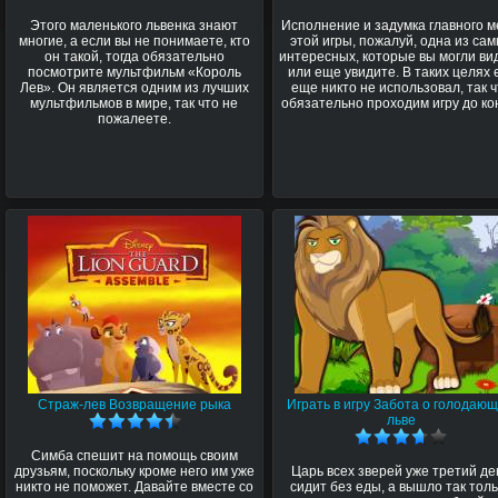
Этого маленького львенка знают
Исполнение и задумка главного 
многие, а если вы не понимаете, кто
этой игры, пожалуй, одна из са
он такой, тогда обязательно
интересных, которые вы могли ви
посмотрите мультфильм «Король
или еще увидите. В таких целях 
Лев». Он является одним из лучших
еще никто не использовал, так ч
мультфильмов в мире, так что не
обязательно проходим игру до ко
пожалеете.
Страж-лев Возвращение рыка
Играть в игру Забота о голодаю
льве
Симба спешит на помощь своим
друзьям, поскольку кроме него им уже
Царь всех зверей уже третий де
никто не поможет. Давайте вместе со
сидит без еды, а вышло так тол