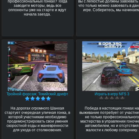
профессиональных гонках? Тогда
вы с легкостью должны завоевать 
заводите моторы, ведь все
что только можно завоевать в да
оппоненты уже на старте и ждут
игре. Соберитесь, мы начинаем
начала заезда.
Тройной форсаж: Токийский дрифт
Играть в игру NFS 3
На дорогах огромного Шанхая
Победа в настоящих гонках н
стартует очередная уличная гонка, в
выживание потребует от участни
которой участникам необходимо
не только профессионального
продемонстрировать свои умения
мастерства в управлении гоноч
скоростной езды и маневренности
автомобилем, но и отсутствия
для ухода от столкновения.
жалости к любому сопернику.