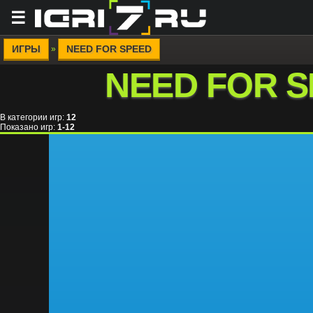
☰
ИГРЫ
NEED FOR SPEED
»
NEED FOR 
В категории игр
:
12
Показано игр
:
1-12