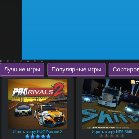
РЕКЛАМА
Лучшие игры
Популярные игры
Сортиров
·
·
Играть в игру НФС Ривалс 2
Играть в игру NFS Shift