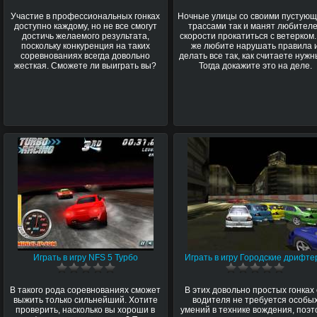
Участие в профессиональных гонках
Ночные улицы со своими пустую
доступно каждому, но не все смогут
трассами так и манят любител
достичь желаемого результата,
скорости прокатиться с ветерком
поскольку конкуренция на таких
же любите нарушать правила 
соревнованиях всегда довольно
делать все так, как считаете нуж
жесткая. Сможете ли выиграть вы?
Тогда докажите это на деле.
Играть в игру NFS 5 Турбо
Играть в игру Городские дрифт
В такого рода соревнованиях сможет
В этих довольно простых гонках
выжить только сильнейший. Хотите
водителя не требуется особы
проверить, насколько вы хороши в
умений в технике вождения, поэт