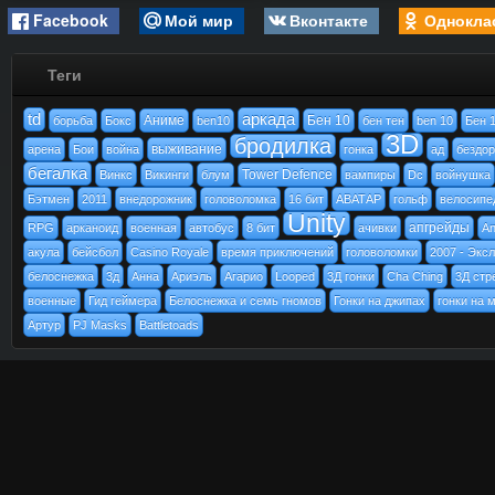
Facebook
Мой мир
Вконтакте
Однокла
Теги
td
аркада
Аниме
Бен 10
борьба
Бокс
ben10
бен тен
ben 10
Бен 
3D
бродилка
выживание
арена
Бои
война
гонка
ад
бездо
бегалка
Tower Defence
Винкс
Викинги
блум
вампиры
Dc
войнушка
Бэтмен
2011
внедорожник
головоломка
16 бит
АВАТАР
гольф
велосипе
Unity
апгрейды
RPG
арканоид
военная
автобус
8 бит
ачивки
An
акула
бейсбол
Casino Royale
время приключений
головоломки
2007 - Эксл
белоснежка
3д
Анна
Ариэль
Агарио
Looped
3Д гонки
Cha Ching
3Д стр
военные
Гид геймера
Белоснежка и семь гномов
Гонки на джипах
гонки на 
Артур
PJ Masks
Battletoads