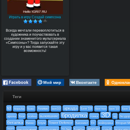
Играть в игру Создай симпсона
Всегда мечтали перевоплотиться в
художника и поучаствовать в
создании знаменитого мультсериала
«Симпсоны»? Тогда запускайте эту
игру и у вас появится такая
возможность!
Facebook
Мой мир
Вконтакте
Однокла
Теги
td
аркада
Аниме
Бен 10
борьба
Бокс
ben10
бен тен
ben 10
Бен 
3D
бродилка
выживание
арена
Бои
война
гонка
ад
бездо
бегалка
Tower Defence
Винкс
блум
Бионикл
Dc
войнушка
Вторая М
2011
внедорожник
головоломка
16 бит
Бомбы
АВАТАР
гольф
велосипе