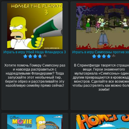
Играть в игру Убей Неда Фландерса 3
Играть в игру Симпсоны против з
Хотите помочь Гомеру Симпсону раз
В Спрингфилде творятся страш
и навсегда расправиться с
вещи. Герои знаменитого
надоедливыми Фландерами? Тогда
мультсериала «Симпсоны» один
запускайте этот необычный тир,
другим превращаются в кровожа
берите обрез и расстреливайте эту
монстров. Сделайте все возможн
назойливую семейку прямо сейчас!
чтобы расстрелять как можно бо
зомби!