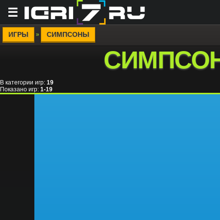
☰
ИГРЫ
СИМПСОНЫ
»
СИМПСО
В категории игр
:
19
Показано игр
:
1-19