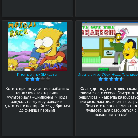
Играть в игру 3D карты
Играть в игру Убей Неда Фландер
Хотите принять участие в забавных
Фландер так достал невыносим
гонках вместе с героями
пением своего соседа Гомера, что
мультсериала «Симпсоны»? Тогда
решил раз и навсегда разобратьс
запускайте эту игру, заводите
этим «вокалистом» и взялся за ру
двигатель и постарайтесь добраться
Помогите герою знаменитого
до финиша первым!
мультсериала разобраться с
коварным врагом!