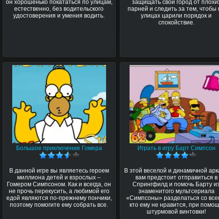
он хорошенько покататься по улицам,
защищать свой город от плохи
естественно, без водительского
парней и следить за тем, чтобы
удостоверения и умения водить.
улицах царили порядок и
спокойствие.
Большое приключение Гомера
Играть в игру Барт Симпсон
В данной игре вы являетесь героем
В этой веселой и динамичной ар
миллиона детей и взрослых –
вам предстоит отправиться в
Гомером Симпсоном. Как и всегда, он
Спрингфилд и помочь Барту и
не прочь перекусить, а любимой его
знаменитого мультсериала
едой являются по-прежнему пончики,
«Симпсоны» разделаться со все
поэтому помогите ему собрать все.
кто ему не нравится, при помо
штурмовой винтовки!