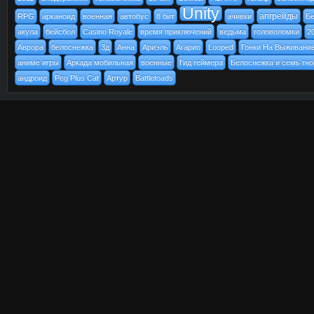
Unity
апгрейды
RPG
арканоид
военная
автобус
8 бит
ачивки
Бе
акула
бейсбол
Casino Royale
время приключений
ведьма
головоломки
2
Аврора
белоснежка
3д
Анна
Ариэль
Агарио
Looped
Гонки На Выживани
аниме игры
Аркада мобильная
военные
Гид геймера
Белоснежка и семь гн
андроид
Peg Plus Cat
Артур
Battletoads