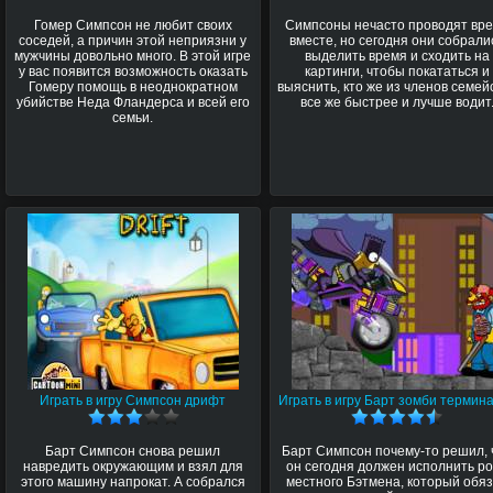
Гомер Симпсон не любит своих
Симпсоны нечасто проводят вр
соседей, а причин этой неприязни у
вместе, но сегодня они собрали
мужчины довольно много. В этой игре
выделить время и сходить на
у вас появится возможность оказать
картинги, чтобы покататься и
Гомеру помощь в неоднократном
выяснить, кто же из членов семей
убийстве Неда Фландерса и всей его
все же быстрее и лучше водит
семьи.
Играть в игру Симпсон дрифт
Играть в игру Барт зомби термин
Барт Симпсон снова решил
Барт Симпсон почему-то решил, 
навредить окружающим и взял для
он сегодня должен исполнить р
этого машину напрокат. А собрался
местного Бэтмена, который обя