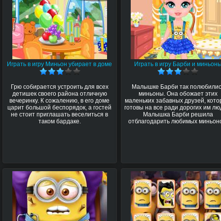
Играть в игру Миньон убирает в доме
Играть в игру Барби и миньон
Грю собирается устроить для всех
Малышке Барби так полюбили
детишек своего района отличную
миньоны. Она обожает этих
вечеринку. К сожалению, в его доме
маленьких забавных друзей, кот
царит большой беспорядок, а гостей
готовы на все ради дорогих им лю
не стоит приглашать веселиться в
Малышка Барби решила
таком бардаке.
отблагодарить любимых миньон