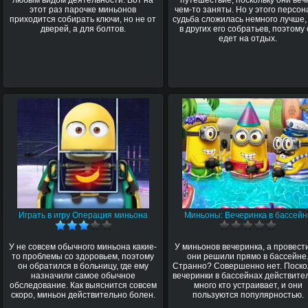
этот раз парочке миньонов
чем-то заняты. Но у этого персо
приходится собирать ключи, но не от
судьба сложилась немного лучше,
дверей, а для болтов.
в других его собратьев, поэтому
едет на отдых.
Играть в игру Операция миньона
Миньоны: Вечеринка в бассейн
У не совсем обычного миньона какие-
У миньонов вечеринка, а провест
то проблемы со здоровьем, поэтому
они решили прямо в бассейне
он обратился в больницу, где ему
Странно? Совершенно нет. Поско
назначили самое обычное
вечеринки в бассейнах действите
обследование. Как выяснится совсем
много кто устраивает, и они
скоро, миньон действительно болен.
пользуются популярностью.