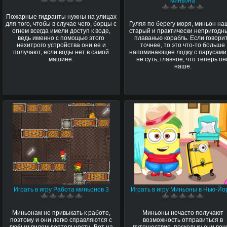
миньона
Пожарные гидранты нужны на улицах
для того, чтобы в случае чего, борцы с
Гуляя по берегу моря, миньон н
огнем всегда имели доступ к воде,
старый и практически непригодн
ведь именно с помощью этого
плаванью корабль. Если говори
нехитрого устройства они ее и
точнее, то это что-то больше
получают, если воды нет в самой
напоминающее лодку с парусами,
машине.
не суть, главное, что теперь он
наше.
Играть в игру Работа миньонов 3
Играть в игру Миньоны в Нью-Йо
Миньонам не привыкать к работе,
Миньоны нечасто получают
поэтому и они легко справляются с
возможность отправиться в
любым видом деятельности. Вот на
путешествие, поскольку они веч