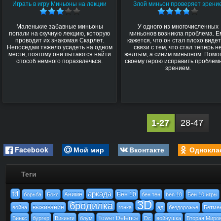
Играть в игру Миньоны на лекции
Злой миньон проверяет зрени
Маленькие забавные миньоны
У одного из многочисленных
попали на скучную лекцию, которую
миньонов возникла проблема. Е
проводит их знакомая Скарлет.
кажется, что он стал плохо видет
Непоседам тяжело усидеть на одном
связи с тем, что стал теперь н
месте, поэтому они пытаются найти
желтым, а синим миньоном. Помо
способ немного поразвлечься.
своему герою исправить проблем
зрением.
1-27
28-47
Facebook
Мой мир
Вконтакте
Однокла
Теги
td
аркада
Аниме
Бен 10
борьба
Бокс
бен тен
ben 10
Бен 10 игры
3D
бродилка
выживание
война
гонка
ад
бездорожье
Бетме
Tower Defence
Винкс
бургер
Викинги
блум
Dc
войнушка
Вторая Миро