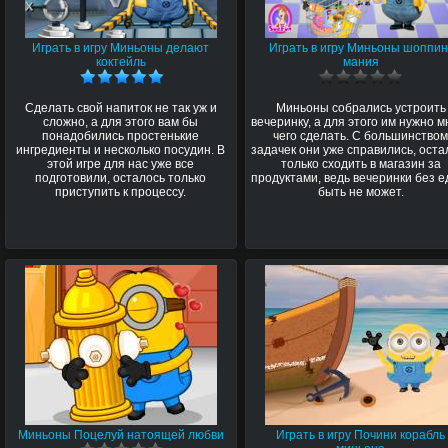
Играть в игру Миньоны делают
Играть в игру Миньоны шоппин
коктейль
мания
Сделать свой напиток не так уж и
Миньоны собрались устроить
сложно, а для этого вам бы
вечеринку, а для этого им нужно м
понадобились простенькие
чего сделать. С большинство
ингредиенты и несколько посудин. В
задачек они уже справились, оста
этой игре для нас уже все
только сходить в магазин за
подготовили, осталось только
продуктами, ведь вечеринки без е
приступить к процессу.
быть не может.
Миньоны Поцелуй натоящей любви
Играть в игру Почини корабль