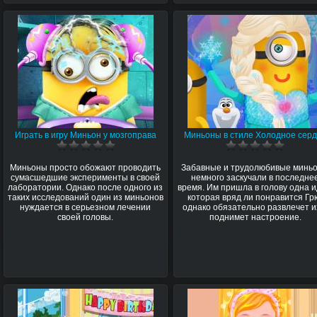
Играть в игру Миньон у мозгоправа
Миньоны в стиле Холодное сер
Миньоны просто обожают проводить
Забавные и трудолюбивые минь
сумасшедшие эксперименты в своей
немного заскучали в последне
лаборатории. Однако после одного из
время. Им пришла в голову одна и
таких исследований один из миньонов
которая вряд ли понравится Гр
нуждается в серьезном лечении
однако обязательно развлечет и
своей головы.
поднимет настроение.