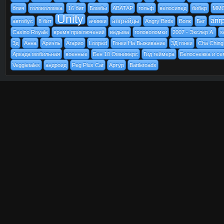
блич
головоломка
16 бит
Бомбы
АВАТАР
гольф
велосипед
бибер
MM
Unity
апг
апгрейды
автобус
8 бит
ачивки
Angry Birds
Волк
Бег
Casino Royale
время приключений
ведьма
головоломки
2007 - Экслер А.
s
3д
Анна
Ариэль
Агарио
Looped
Гонки На Выживание
3Д гонки
Cha Ching
Аркада мобильная
военные
Бен 10 Омниверс
Гид геймера
Белоснежка и се
Veggietales
андроид
Peg Plus Cat
Артур
Battletoads