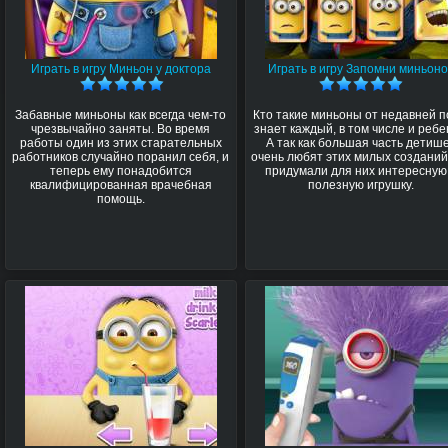
Играть в игру Миньон у доктора
Играть в игру Запомни миньоно
Забавные миньоны как всегда чем-то
Кто такие миньоны от недавней 
чрезвычайно заняты. Во время
знает каждый, в том числе и ребе
работы один из этих старательных
А так как большая часть детиш
работников случайно поранил себя, и
очень любят этих милых созданий
теперь ему понадобится
придумали для них интересную
квалифицированная врачебная
полезную игрушку.
помощь.