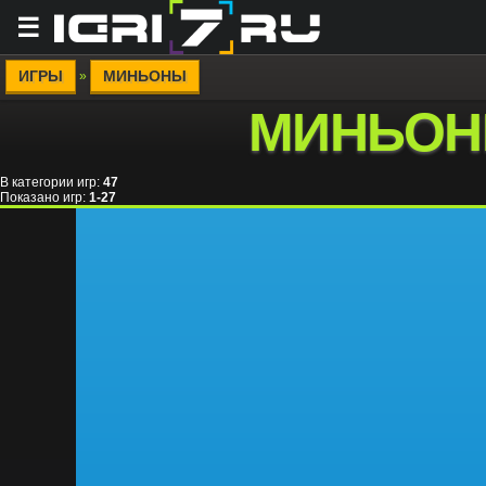
☰
ИГРЫ
МИНЬОНЫ
»
МИНЬО
В категории игр
:
47
Показано игр
:
1-27