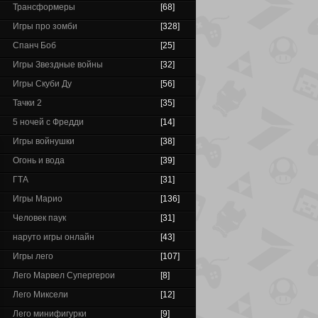
Трансформеры
[68]
Игры про зомби
[328]
Спанч Боб
[25]
Игры Звездные войны
[32]
Игры Скуби Ду
[56]
Тачки 2
[35]
5 ночей с Фредди
[14]
Игры войнушки
[38]
Огонь и вода
[39]
ГТА
[31]
Игры Марио
[136]
Человек паук
[31]
наруто игры онлайн
[43]
Игры лего
[107]
Лего Марвел Супергерои
[8]
Лего Миксели
[12]
Лего минифигурки
[9]