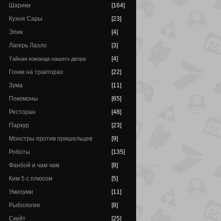
Шарики
[164]
Кухня Сары
[23]
Эпик
[4]
Лагерь Лазло
[3]
[4]
Тайная команда нашего двора
Гонки на тракторах
[22]
Зума
[11]
Покемоны
[65]
Ресторан
[48]
Паркур
[23]
Монстры против пришельцев
[9]
Роботы
[135]
Фанбой и чам чам
[8]
Ким 5 с плюсом
[5]
Умизуми
[11]
Рыбология
[8]
Скейт
[25]