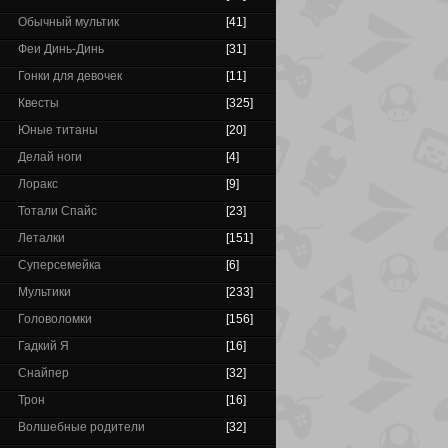
Обычный мультик
[41]
Феи Динь-Динь
[31]
Гонки для девочек
[11]
Квесты
[325]
Юные титаны
[20]
Делай ноги
[4]
Лоракс
[9]
Тотали Спайс
[23]
Леталки
[151]
Суперсемейка
[6]
Мультики
[233]
Головоломки
[156]
Гадкий Я
[16]
Снайпер
[32]
Трон
[16]
Волшебные родители
[32]