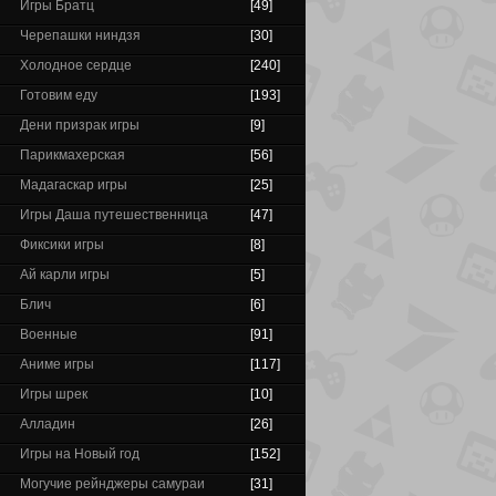
Игры Братц
[49]
Черепашки ниндзя
[30]
Холодное сердце
[240]
Готовим еду
[193]
Дени призрак игры
[9]
Парикмахерская
[56]
Мадагаскар игры
[25]
Игры Даша путешественница
[47]
Фиксики игры
[8]
Ай карли игры
[5]
Блич
[6]
Военные
[91]
Аниме игры
[117]
Игры шрек
[10]
Алладин
[26]
Игры на Новый год
[152]
Могучие рейнджеры самураи
[31]