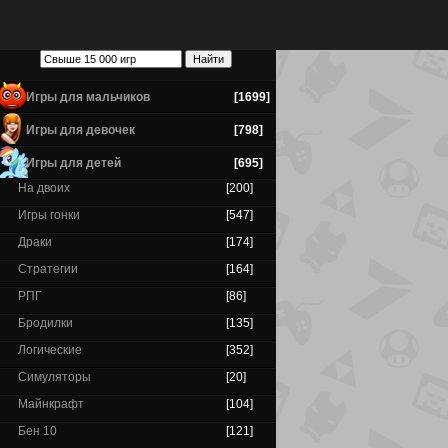
Игры для мальчиков
[1699]
Игры для девочек
[798]
Игры для детей
[695]
На двоих
[200]
Игры гонки
[547]
Драки
[174]
Стратегии
[164]
РПГ
[86]
Бродилки
[135]
Логические
[352]
Симуляторы
[20]
Майнкрафт
[104]
Бен 10
[121]