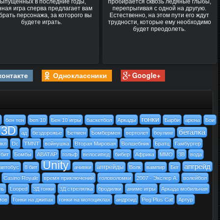
выпущенных в последние годы,
пробирается сквозь ледяные глыбы,
нная игра сперва предлагает вам
перепрыгивая с одной на другую.
брать персонажа, за которого вы
Естественно, на этом пути его ждут
будете играть.
трудности, которые ему необходимо
будет преодолеть.
контакте
Одноклассники
Google+
гонки
бен тен
ben 10
Бен 10 игры
баскетбол
Аркады
Барби
арена
Бои
3D
бегалка
ад
бездорожье
Бетмен
Бомбермен
вертолет
боулинг
икл
Dc
TMNT
войнушка
Вторая Мировая
Волшебник
Братц
Гамбургер
 бит
Бомбы
АВАТАР
гольф
велосипед
бибер
Африка
MMO
3В
вода
Unity
апгрейд
апгрейды
автобус
8 бит
ачивки
Волк
вампир
Бег
Casino Royale
время приключений
головоломки
2007 - Экслер А.
волейбол
ль
Looped
3Д гонки
3Д стрелялка
бродилки
аниме игры
Аркада мобильная
мов
Гонки на джипах
гонки на мотоциклах
андроид
Peg Plus Cat
Артур