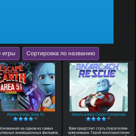
 игры
Сортировка по названию
·
Играть в игру Зона 51
Играть в игру Скорч Супернова
Основанная на одном из самых
Вам предстоит стать спасателем-
улярных анимационных фильмов,
чужеземцем. Герой-инопланетянин