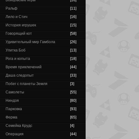
Бойцовские игры
[16]
Ральф
[11]
Лило и Стич
[16]
История игрушек
[15]
Говорящий кот
[58]
Удивительный мир Гамбола
[26]
Улитка Боб
[13]
Рога и копыта
[18]
Время приключений
[44]
Даша следопыт
[33]
Побег с планеты Земля
[3]
Самолеты
[55]
Ниндзя
[80]
Парковка
[93]
Ферма
[65]
Семейка Крудс
[4]
Операция
[44]