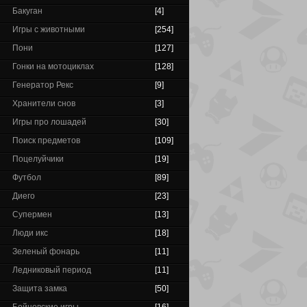
Бакуган
[4]
Игры с животными
[254]
Пони
[127]
Гонки на мотоциклах
[128]
Генератор Рекс
[9]
Хранители снов
[3]
Игры про лошадей
[30]
Поиск предметов
[109]
Поцелуйчики
[19]
Футбол
[89]
Диего
[23]
Супермен
[13]
Люди икс
[18]
Зеленый фонарь
[11]
Ледниковый период
[11]
Защита замка
[50]