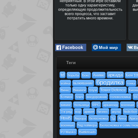
неприятный. В этой игре оставили
только одну характеристику,
да
определяющую продолжительность
вы
всего процесса, что заставит
потратить много времени.
Facebook
Мой мир
В
Теги
td
аркада
Аниме
Бен 10
борьба
Бокс
бродилка
выживание
война
гонка
Tower Defence
Винкс
Викинги
блум
Бион
Бэтмен
блич
внедорожник
головоломка
16
викинг
больница
RPG
арканоид
военная
3 в ряд
вор
армия
бизнес
акула
бейсбол
Html5
Аврора
белоснежка
3д
Анна
Ариэ
военные
Гид геймера
Белоснежка и семь гно
PJ Masks
Battletoads