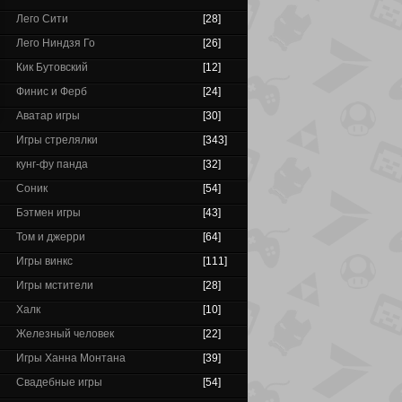
Лего Сити
[28]
Лего Ниндзя Го
[26]
Кик Бутовский
[12]
Финис и Ферб
[24]
Аватар игры
[30]
Игры стрелялки
[343]
кунг-фу панда
[32]
Соник
[54]
Бэтмен игры
[43]
Том и джерри
[64]
Игры винкс
[111]
Игры мстители
[28]
Халк
[10]
Железный человек
[22]
Игры Ханна Монтана
[39]
Свадебные игры
[54]