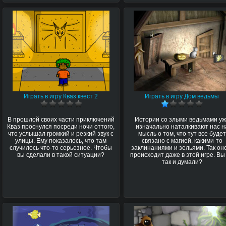
Играть в игру Кваз квест 2
Играть в игру Дом ведьмы
В прошлой своих части приключений
Истории со злыми ведьмами у
Кваз проснулся посреди ночи оттого,
изначально наталкивают нас н
что услышал громкий и резкий звук с
мысль о том, что тут все будет
улицы. Ему показалось, что там
связано с магией, какими-то
случилось что-то серьезное. Чтобы
заклинаниями и зельями. Так он
вы сделали в такой ситуации?
происходит даже в этой игре. Вы
так и думали?