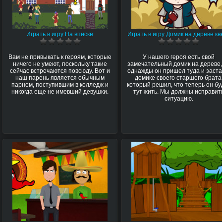
Играть в игру На вписке
Играть в игру Домик на дереве кв
Вам не привыкать к героям, которые
У нашего героя есть свой
ничего не умеют, поскольку такие
замечательный домик на дереве,
сейчас встречаются повсюду. Вот и
однажды он пришел туда и заста
наш парень является обычным
домике своего старшего брата
парнем, поступившим в колледж и
который решил, что теперь он бу
никогда еще не имевший девушки.
тут жить. Мы должны исправит
ситуацию.