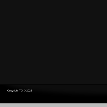
Copyright TG © 2026