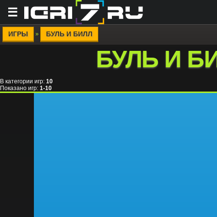
☰
ИГРЫ
БУЛЬ И БИЛЛ
»
БУЛЬ И Б
В категории игр
:
10
Показано игр
:
1-10