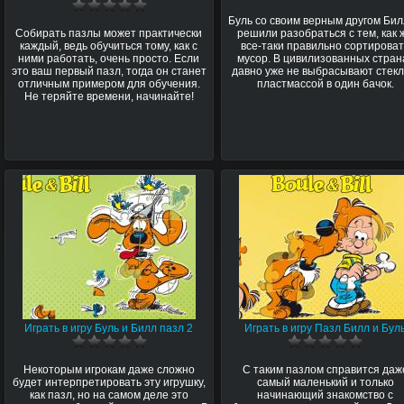
Буль со своим верным другом Би
Собирать пазлы может практически
решили разобраться с тем, как 
каждый, ведь обучиться тому, как с
все-таки правильно сортирова
ними работать, очень просто. Если
мусор. В цивилизованных стран
это ваш первый пазл, тогда он станет
давно уже не выбрасывают стекл
отличным примером для обучения.
пластмассой в один бачок.
Не теряйте времени, начинайте!
Играть в игру Буль и Билл пазл 2
Играть в игру Пазл Билл и Бул
Некоторым игрокам даже сложно
С таким пазлом справится даж
будет интерпретировать эту игрушку,
самый маленький и только
как пазл, но на самом деле это
начинающий знакомство с