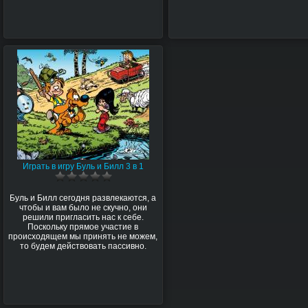
Играть в игру Буль и Билл 3 в 1
Буль и Билл сегодня развлекаются, а
чтобы и вам было не скучно, они
решили пригласить нас к себе.
Поскольку прямое участие в
происходящем мы принять не можем,
то будем действовать пассивно.