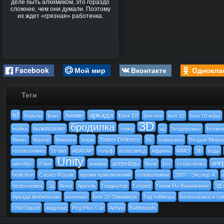
деле быть алхимиком, это гораздо
сложнее, чем они думали. Поэтому
их ждет «грязная» работенка.
Facebook
Мой мир
Вконтакте
Однокла
Теги
td
аркада
Аниме
Бен 10
борьба
Бокс
бен тен
ben 10
Бен 10 игры
3D
бродилка
выживание
война
гонка
ад
бездорожье
Бетме
Tower Defence
Винкс
бургер
Викинги
блум
Dc
войнушка
Вторая Миро
головоломка
16 бит
АВАТАР
гольф
велосипед
Африка
MMO
3В
вода
Unity
апг
апгрейды
автобус
8 бит
ачивки
Волк
Бег
cстрелялка
бейсбол
Casino Royale
время приключений
головоломки
2007 - Экслер А.
белоснежка
3д
Анна
Ариэль
Гладиатор
Looped
Гонки На Выживание
3Д 
Аркада мобильная
военные
Бен 10 Омниверс
Гид геймера
Белоснежка и се
Odd Squad
андроид
Peg Plus Cat
Артур
Battletoads