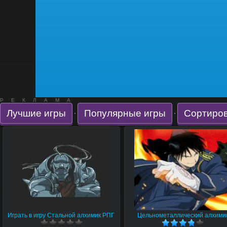
РЕКЛАМА
Лучшие игры
Популярные игры
Сортиров
·
·
Играть в игру Стальной алхимик РПГ
Цельнометаллический алхими