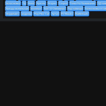
белоснежка
3д
Анна
Ариэль
Агарио
Looped
Гонки На Выживание
3Д гон
Аркада мобильная
военные
Бен 10 Омниверс
Гид геймера
Белоснежка и се
Veggietales
андроид
Peg Plus Cat
Артур
PJ Masks
Battletoads