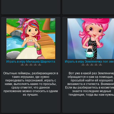
Играть в игру Милашка Шарлотта
Играть в игру Земляничка поп зв
Опытные геймеры, разбирающиеся в
Вот уже в какой раз Земляничк
таких игрушках, где нужно
обращается к нам за помощью,
переодевать персонажей, играть с
просьбой найти ей хорошего
ними, выполнять какие-то просьбы,
визажиста и стилиста. Внимани
сразу отметят, что данное
Если вы разбираетесь в косметик
приложение можно относить к одним
знаете последние модные
из лучших.
тенденции, тогда вы нам нужны