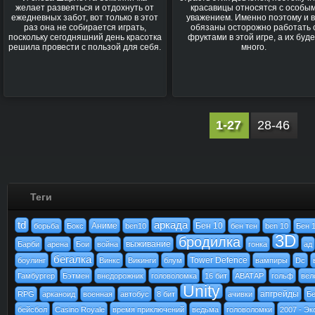
желает развеяться и отдохнуть от
красавицы относятся с особы
ежедневных забот, вот только в этот
уважением. Именно поэтому и 
раз она не собирается играть,
обязаны осторожно работать 
поскольку сегодняшний день красотка
фруктами в этой игре, а их буд
решила провести с пользой для себя.
много.
1-27
28-46
Теги
td
аркада
Аниме
Бен 10
борьба
Бокс
ben10
бен тен
ben 10
Бен 
3D
бродилка
выживание
Барби
арена
Бои
война
гонка
ад
бегалка
Tower Defence
боулинг
Винкс
Викинги
блум
вампиры
Dc
Гамбургер
Бэтмен
внедорожник
головоломка
16 бит
АВАТАР
гольф
вел
Unity
апгрейды
RPG
арканоид
военная
автобус
8 бит
ачивки
Бе
бейсбол
Casino Royale
время приключений
ведьма
головоломки
2007 - Эк