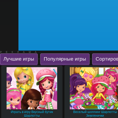
РЕКЛАМА
Лучшие игры
Популярные игры
Сортиров
·
·
Играть в игру Вкусный бутик
Веселый шоппинг Шарлотты
Шарлотты
Землянички