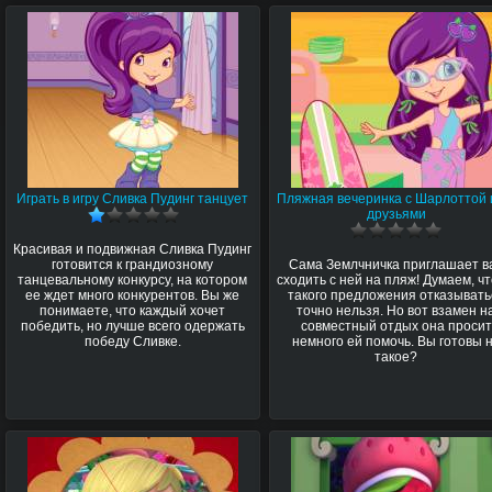
Играть в игру Сливка Пудинг танцует
Пляжная вечеринка с Шарлоттой 
друзьями
Красивая и подвижная Сливка Пудинг
готовится к грандиозному
Сама Землчничка приглашает в
танцевальному конкурсу, на котором
сходить с ней на пляж! Думаем, чт
ее ждет много конкурентов. Вы же
такого предложения отказывать
понимаете, что каждый хочет
точно нельзя. Но вот взамен н
победить, но лучше всего одержать
совместный отдых она просит
победу Сливке.
немного ей помочь. Вы готовы 
такое?