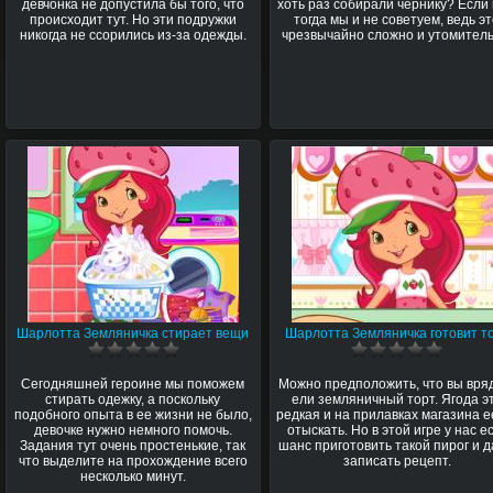
девчонка не допустила бы того, что
хоть раз собирали чернику? Если 
происходит тут. Но эти подружки
тогда мы и не советуем, ведь э
никогда не ссорились из-за одежды.
чрезвычайно сложно и утомитель
Шарлотта Земляничка стирает вещи
Шарлотта Земляничка готовит т
Сегодняшней героине мы поможем
Можно предположить, что вы вря
стирать одежку, а поскольку
ели земляничный торт. Ягода э
подобного опыта в ее жизни не было,
редкая и на прилавках магазина е
девочке нужно немного помочь.
отыскать. Но в этой игре у нас е
Задания тут очень простенькие, так
шанс приготовить такой пирог и 
что выделите на прохождение всего
записать рецепт.
несколько минут.