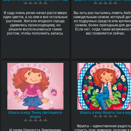
В саду очень резко начал расти вверх
Вы хоть раз пытались ловить баб
один цветок, а за ним и все остальные
самодельным сачком, который де
растения. Жители ягодного города
из подручных средств или купле
удивились происходящему, но
сачком, более пригодным для де
решили воспользоваться таким
Если нет, тогда такая возможност
ростом, чтобы пополнить запасы.
вас появляется сейчас.
Играть в игру Танец светящихся
Играть в игру Фрукты три в ря
ягодок
Фрукты – единственная радость
И снова Шарлотта Земляничка
страсть этих девчонок, поэтому к