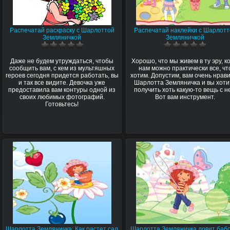
Распечатай раскраску с Шарлоттой
Распечатай наклейки с Шарлот
Земляничкой
Земляничкой
Даже не будем утруждаться, чтобы
Хорошо, что мы живем в ту эру, к
сообщить вам, с кем из мультяшных
нам можно практически все, чт
героев сегодня придется работать, вы
хотим. Допустим, вам очень нрав
и так все видите. Девочка уже
Шарлотта Земляничка и вы хоти
предоставила вам контуры одной из
получить хоть какую-то вещь с н
своих любимых фотографий.
Вот вам инструмент.
Готовьтесь!
Шарлотта Земляничка: Как растет сад
Шарлотта Земляничка ловит баб