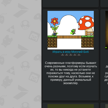
Играть в игру Могучий Боб
Современные платформеры бывают
очень разными, поэтому если изучать
д
их, то вы никогда не устанете
поражаться тому, насколько они не
р
похожи друг на друга. Возьмем, к
су
примеру, данный уникальный
де
экземпляр.