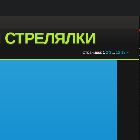
 СТРЕЛЯЛКИ
Страницы
:
1
2
3
...
12
13
»