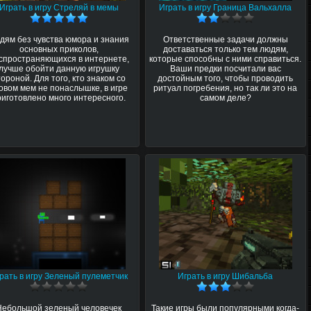
Играть в игру Стреляй в мемы
Играть в игру Граница Вальхалла
дям без чувства юмора и знания
Ответственные задачи должны
основных приколов,
доставаться только тем людям,
спространяющихся в интернете,
которые способны с ними справиться.
лучше обойти данную игрушку
Ваши предки посчитали вас
тороной. Для того, кто знаком со
достойным того, чтобы проводить
овом мем не понаслышке, в игре
ритуал погребения, но так ли это на
риготовлено много интересного.
самом деле?
рать в игру Зеленый пулеметчик
Играть в игру Шибальба
Небольшой зеленый человечек
Такие игры были популярными когда-