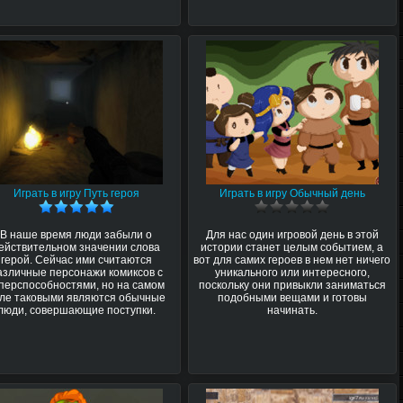
Играть в игру Путь героя
Играть в игру Обычный день
В наше время люди забыли о
Для нас один игровой день в этой
ействительном значении слова
истории станет целым событием, а
герой. Сейчас ими считаются
вот для самих героев в нем нет ничего
азличные персонажи комиксов с
уникального или интересного,
перспособностями, но на самом
поскольку они привыкли заниматься
ле таковыми являются обычные
подобными вещами и готовы
люди, совершающие поступки.
начинать.