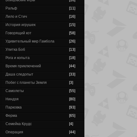
Бойцовские игры
[16]
Ральф
[11]
Лило и Стич
[16]
История игрушек
[15]
Говорящий кот
[58]
Удивительный мир Гамбола
[26]
Улитка Боб
[13]
Рога и копыта
[18]
Время приключений
[44]
Даша следопыт
[33]
Побег с планеты Земля
[3]
Самолеты
[55]
Ниндзя
[80]
Парковка
[93]
Ферма
[65]
Семейка Крудс
[4]
Операция
[44]