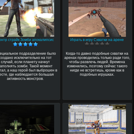
онтр страйк Зомби апокалипсис
Играть в игру Схватки на арене
ециальное подразделение было
Когда-то давно подобные схватки на
создано исключительно на тот
аренах проводились только ради того,
случай, если планету начнут
чтобы развлечь людей. Времена
заполнять зомби. Такой момент
изменились, поэтому сейчас такого
тал, а наш герой был выброшен в
нигде не встретишь, кроме как в
есте, где наблюдается большая
подобных игрушках.
активность монстров.