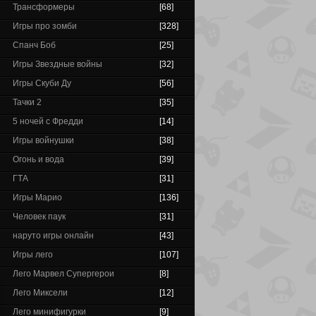
Трансформеры
[68]
Игры про зомби
[328]
Спанч Боб
[25]
Игры Звездные войны
[32]
Игры Скуби Ду
[56]
Тачки 2
[35]
5 ночей с Фредди
[14]
Игры войнушки
[38]
Огонь и вода
[39]
ГТА
[31]
Игры Марио
[136]
Человек паук
[31]
наруто игры онлайн
[43]
Игры лего
[107]
Лего Марвел Супергерои
[8]
Лего Миксели
[12]
Лего минифигурки
[9]