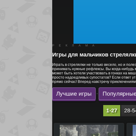
РЕКЛАМА
Игры для мальчиков стрелялк
Играть в стрелялки не только весело, но и по
принимать нужные рефлексы. Вы когда-нибудь м
может быть хотели участвовать в гонках на маш
просто надоедливых супостатов? Если ответ утв
прямо сейчас! Вперед навстречу приключениям
Лучшие игры
Популярные
·
1-27
28-5