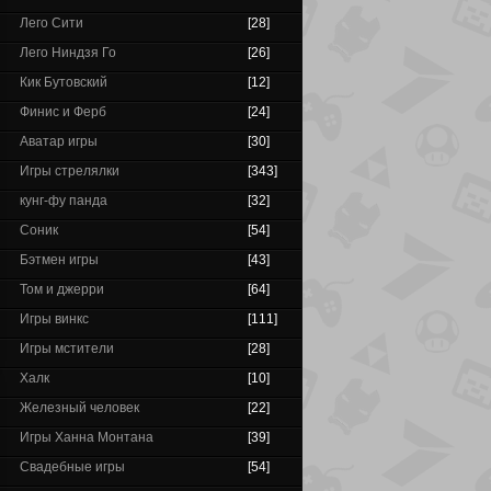
Лего Сити
[28]
Лего Ниндзя Го
[26]
Кик Бутовский
[12]
Финис и Ферб
[24]
Аватар игры
[30]
Игры стрелялки
[343]
кунг-фу панда
[32]
Соник
[54]
Бэтмен игры
[43]
Том и джерри
[64]
Игры винкс
[111]
Игры мстители
[28]
Халк
[10]
Железный человек
[22]
Игры Ханна Монтана
[39]
Свадебные игры
[54]