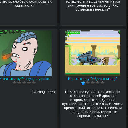
олько можно было скопировать с
только есть, а их целью является
оригинала.
уничтожение всего живого. Как
остановить нечисть?
Играть в игру Растущая угроза
Играть в игру Рейдер эпизод 2
Evolving Threat
Небольшое существо похожее на
человека с головой дракона
отправилось в грандиозное
путешествие. На пути его ждет масса
препятствий, которые мы поможем
преодолеть своему герою. Но
справитесь ли вы?