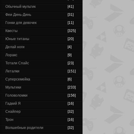
Обычный мультик
[41]
Феи Динь-Динь
[31]
Гонки для девочек
[11]
Квесты
[325]
Юные титаны
[20]
Делай ноги
[4]
Лоракс
[9]
Тотали Спайс
[23]
Леталки
[151]
Суперсемейка
[6]
Мультики
[233]
Головоломки
[156]
Гадкий Я
[16]
Снайпер
[32]
Трон
[16]
Волшебные родители
[32]