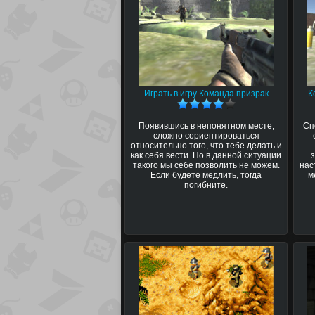
Играть в игру Команда призрак
К
Появившись в непонятном месте,
Сп
сложно сориентироваться
относительно того, что тебе делать и
как себя вести. Но в данной ситуации
такого мы себе позволить не можем.
нас
Если будете медлить, тогда
м
погибните.