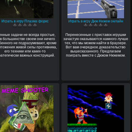
Играть в игру Плазма форкс
Играть в игру Дюк Нюкем онлайн
енные задачи не всегда простые,
Перенесенные с приставок игрушки
 в большинстве своем они ничего
зачастую оказываются намного лучше
бенного не подразумевают, кроме
тех, что мы можем найти в браузере.
чтожения живой силы противника,
Вот вам очередное доказательство
его техники или каких-то
вышесказанного. Предлагаем
ратегически важных конструкций.
поиграть вместе с Дюком Нюкемом.