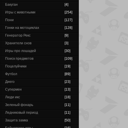
Бакуган
[4]
Игры с животными
[254]
Пони
[127]
Гонки на мотоциклах
[128]
Генератор Рекс
[9]
Хранители снов
[3]
Игры про лошадей
[30]
Поиск предметов
[109]
Поцелуйчики
[19]
Футбол
[89]
Диего
[23]
Супермен
[13]
Люди икс
[18]
Зеленый фонарь
[11]
Ледниковый период
[11]
Защита замка
[50]