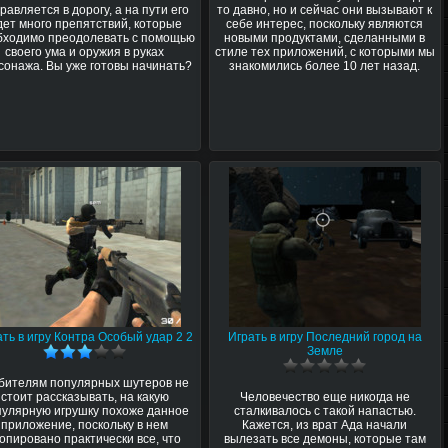
равляется в дорогу, а на пути его
то давно, но и сейчас они вызывают к
дет много препятствий, которые
себе интерес, поскольку являются
бходимо преодолевать с помощью
новыми продуктами, сделанными в
своего ума и оружия в руках
стиле тех приложений, с которыми мы
сонажа. Вы уже готовы начинать?
знакомились более 10 лет назад.
ать в игру Контра Особый удар 2 2
Играть в игру Последний город на
Земле
бителям популярных шутеров не
стоит рассказывать, на какую
Человечество еще никогда не
пулярную игрушку похоже данное
сталкивалось с такой напастью.
приложение, поскольку в нем
Кажется, из врат Ада начали
копировано практически все, что
вылезать все демоны, которые там