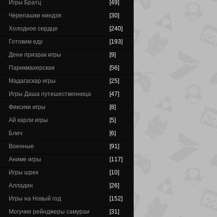
Игры Братц
[49]
Черепашки ниндзя
[30]
Холодное сердце
[240]
Готовим еду
[193]
Дени призрак игры
[9]
Парикмахерская
[56]
Мадагаскар игры
[25]
Игры Даша путешественница
[47]
Фиксики игры
[8]
Ай карли игры
[5]
Блич
[6]
Военные
[91]
Аниме игры
[117]
Игры шрек
[10]
Алладин
[26]
Игры на Новый год
[152]
Могучие рейнджеры самураи
[31]