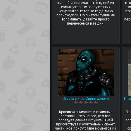
жизней, а она считается одной из
отп
самых ужасных вооруженных
ж
конфликтов, которые когда-либо
нео
происходили. Но об этом лучше не
вспоминать, давайте просто
пер
перенесемся в те дни.
Играть в игру Синий дэлпул
Игр
Красивая анимация и отличные
Лю
заставки – это не все, чем вас
порадует данная игрушка. В ней
по
присутствует изумительный сюжет,
частичное присутствие моментов из
с