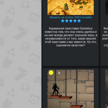
Медаль за отвагу 2003 онлайн
Карманная приставка Gameboy
Во
известна тем, что она очень удобна и
но
на нее всегда делают хорошие игры, в
осо
независимости от того, какая версия
уни
этой приставки у вас имеется. Ну что,
оценим ее качество?
ст