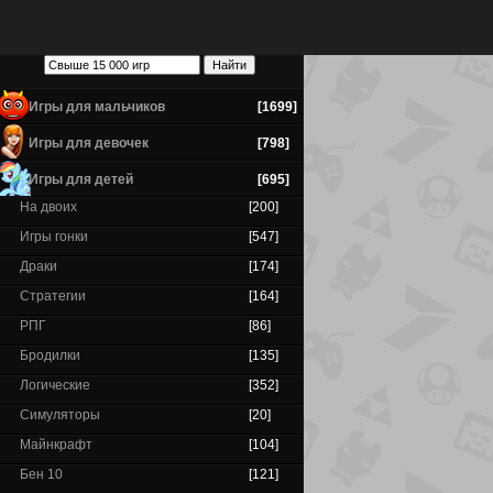
Игры для мальчиков
[1699]
Игры для девочек
[798]
Игры для детей
[695]
На двоих
[200]
Игры гонки
[547]
Драки
[174]
Стратегии
[164]
РПГ
[86]
Бродилки
[135]
Логические
[352]
Симуляторы
[20]
Майнкрафт
[104]
Бен 10
[121]