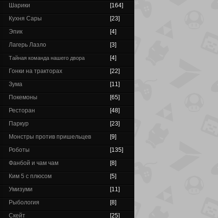
Шарики
[164]
Кухня Сары
[23]
Эпик
[4]
Лагерь Лазло
[3]
[4]
Тайная команда нашего двора
Гонки на тракторах
[22]
Зума
[11]
Покемоны
[65]
Ресторан
[48]
Паркур
[23]
Монстры против пришельцев
[9]
Роботы
[135]
Фанбой и чам чам
[8]
Ким 5 с плюсом
[5]
Умизуми
[11]
Рыбология
[8]
Скейт
[25]