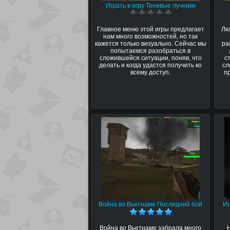
Играть в игру Теневые лучники
Главное меню этой игры предлагает
Лю
нам много возможностей, но так
кажется только визуально. Сейчас мы
ра
попытаемся разобраться в
сложившейся ситуации, поняв, что
с
делать и когда удастся получить ко
сл
всему доступ.
п
Война во Вьетнаме Последний бой
Иг
Война во Вьетнаме забрала много