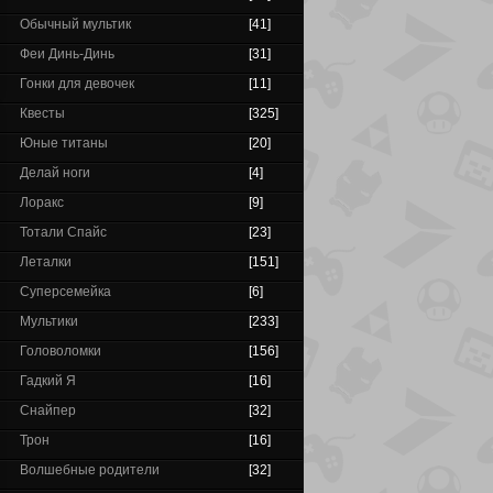
Обычный мультик
[41]
Феи Динь-Динь
[31]
Гонки для девочек
[11]
Квесты
[325]
Юные титаны
[20]
Делай ноги
[4]
Лоракс
[9]
Тотали Спайс
[23]
Леталки
[151]
Суперсемейка
[6]
Мультики
[233]
Головоломки
[156]
Гадкий Я
[16]
Снайпер
[32]
Трон
[16]
Волшебные родители
[32]