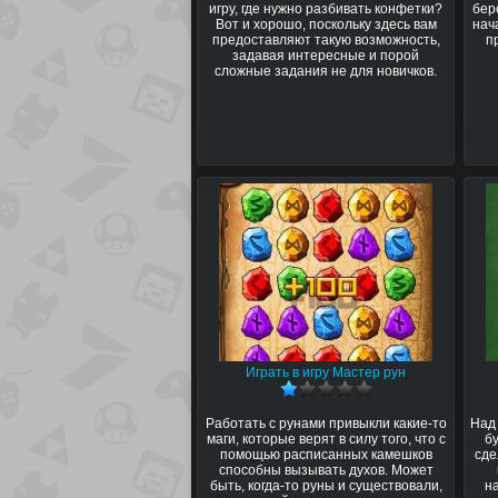
игру, где нужно разбивать конфетки?
бер
Вот и хорошо, поскольку здесь вам
нач
предоставляют такую возможность,
п
задавая интересные и порой
сложные задания не для новичков.
Играть в игру Мастер рун
Работать с рунами привыкли какие-то
Над
маги, которые верят в силу того, что с
б
помощью расписанных камешков
сде
способны вызывать духов. Может
быть, когда-то руны и существовали,
н