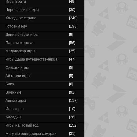
Игры Братц
[49]
Черепашки ниндзя
[30]
Холодное сердце
[240]
Готовим еду
[193]
Дени призрак игры
[9]
Парикмахерская
[56]
Мадагаскар игры
[25]
Игры Даша путешественница
[47]
Фиксики игры
[8]
Ай карли игры
[5]
Блич
[6]
Военные
[91]
Аниме игры
[117]
Игры шрек
[10]
Алладин
[26]
Игры на Новый год
[152]
Могучие рейнджеры самураи
[31]