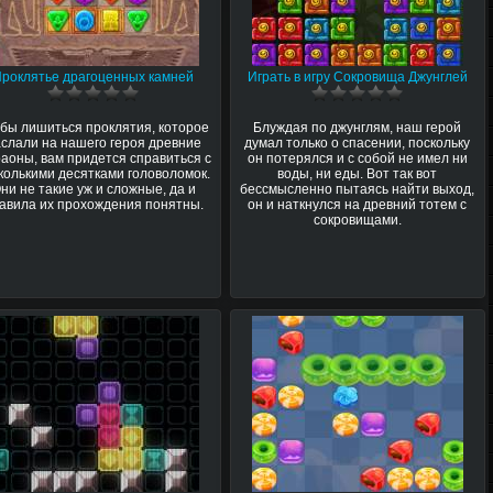
Проклятье драгоценных камней
Играть в игру Сокровища Джунглей
бы лишиться проклятия, которое
Блуждая по джунглям, наш герой
слали на нашего героя древние
думал только о спасении, поскольку
аоны, вам придется справиться с
он потерялся и с собой не имел ни
колькими десятками головоломок.
воды, ни еды. Вот так вот
ни не такие уж и сложные, да и
бессмысленно пытаясь найти выход,
авила их прохождения понятны.
он и наткнулся на древний тотем с
сокровищами.