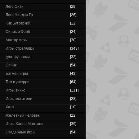
Лего Сити
[28]
Лего Ниндзя Го
[26]
Кик Бутовский
[12]
Финис и Ферб
[24]
Аватар игры
[30]
Игры стрелялки
[343]
кунг-фу панда
[32]
Соник
[54]
Бэтмен игры
[43]
Том и джерри
[64]
Игры винкс
[111]
Игры мстители
[28]
Халк
[10]
Железный человек
[22]
Игры Ханна Монтана
[39]
Свадебные игры
[54]