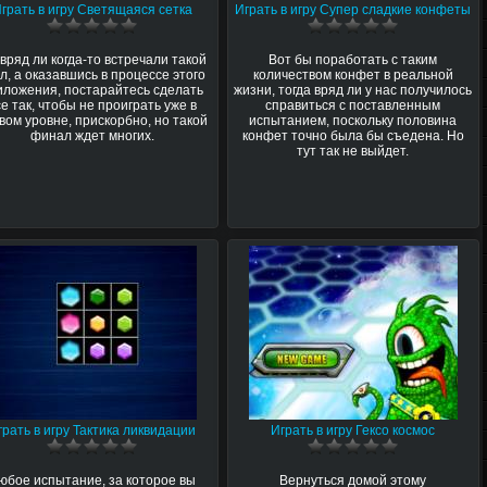
грать в игру Светящаяся сетка
Играть в игру Супер сладкие конфеты
вряд ли когда-то встречали такой
Вот бы поработать с таким
л, а оказавшись в процессе этого
количеством конфет в реальной
иложения, постарайтесь сделать
жизни, тогда вряд ли у нас получилось
се так, чтобы не проиграть уже в
справиться с поставленным
вом уровне, прискорбно, но такой
испытанием, поскольку половина
финал ждет многих.
конфет точно была бы съедена. Но
тут так не выйдет.
грать в игру Тактика ликвидации
Играть в игру Гексо космос
юбое испытание, за которое вы
Вернуться домой этому