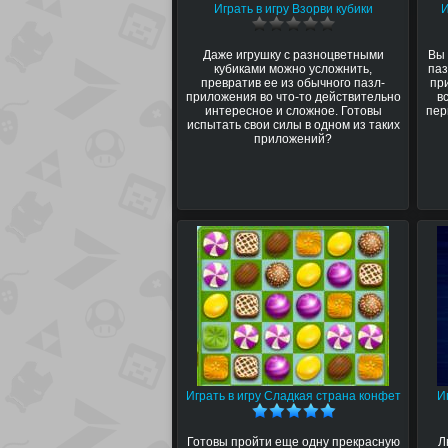
Играть в игру Взорви кубики
И
Даже игрушку с разноцветными
Вы 
кубиками можно усложнить,
паз
превратив ее из обычного пазл-
пр
приложения во что-то действительно
в
интересное и сложное. Готовы
пер
испытать свои силы в одном из таких
приложений?
Играть в игру Сладкая страна конфет
И
Готовы пройти еще одну прекрасную
Л