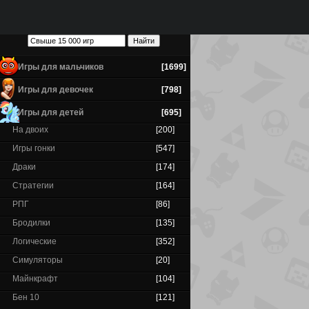
Игры для мальчиков
[1699]
Игры для девочек
[798]
Игры для детей
[695]
На двоих
[200]
Игры гонки
[547]
Драки
[174]
Стратегии
[164]
РПГ
[86]
Бродилки
[135]
Логические
[352]
Симуляторы
[20]
Майнкрафт
[104]
Бен 10
[121]