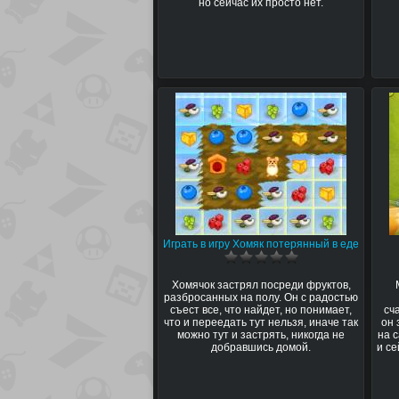
но сейчас их просто нет.
Играть в игру Хомяк потерянный в еде
Хомячок застрял посреди фруктов,
разбросанных на полу. Он с радостью
съест все, что найдет, но понимает,
сч
что и переедать тут нельзя, иначе так
он 
можно тут и застрять, никогда не
на 
добравшись домой.
и с