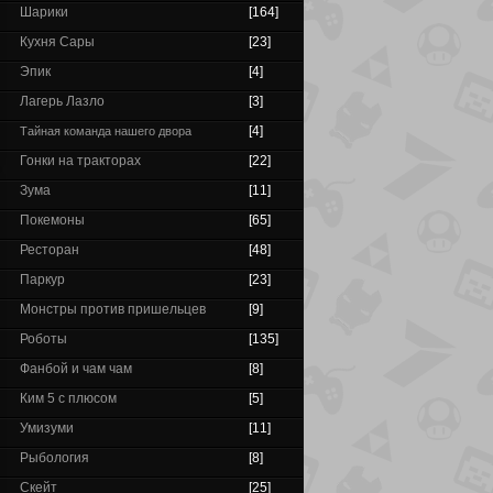
Шарики
[164]
Кухня Сары
[23]
Эпик
[4]
Лагерь Лазло
[3]
[4]
Тайная команда нашего двора
Гонки на тракторах
[22]
Зума
[11]
Покемоны
[65]
Ресторан
[48]
Паркур
[23]
Монстры против пришельцев
[9]
Роботы
[135]
Фанбой и чам чам
[8]
Ким 5 с плюсом
[5]
Умизуми
[11]
Рыбология
[8]
Скейт
[25]