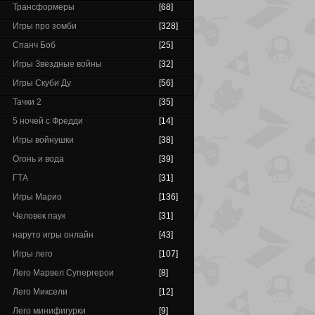
Трансформеры
[68]
Игры про зомби
[328]
Спанч Боб
[25]
Игры Звездные войны
[32]
Игры Скуби Ду
[56]
Тачки 2
[35]
5 ночей с Фредди
[14]
Игры войнушки
[38]
Огонь и вода
[39]
ГТА
[31]
Игры Марио
[136]
Человек паук
[31]
наруто игры онлайн
[43]
Игры лего
[107]
Лего Марвел Супергерои
[8]
Лего Миксели
[12]
Лего минифигурки
[9]