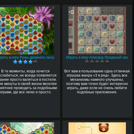
грать в игру Руны древнего леса
Играть в игру Алагард Лазурный час
В те моменты, когда хочется
Вот вам в пользование одна отличная
слабиться, не всегда появляется
игрушка жанра «3 в ряд». Здесь все
ание просто валяться в постели.
механизмы намного улучшены,
ие минуты в своей жизни веселее
поэтому вам точно будет интересно
риятнее проводить за подобными
играть, даже если не очень любите
играми, где все легко и просто.
подобные приложения.