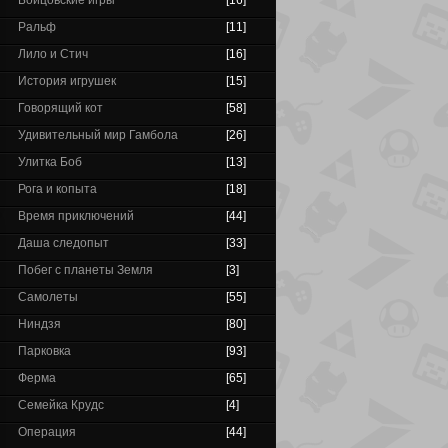
Бойцовские игры
[16]
Ральф
[11]
Лило и Стич
[16]
История игрушек
[15]
Говорящий кот
[58]
Удивительный мир Гамбола
[26]
Улитка Боб
[13]
Рога и копыта
[18]
Время приключений
[44]
Даша следопыт
[33]
Побег с планеты Земля
[3]
Самолеты
[55]
Ниндзя
[80]
Парковка
[93]
Ферма
[65]
Семейка Крудс
[4]
Операция
[44]