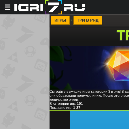
☰
ИГРЫ
ТРИ В РЯД
»
Т
Сыграйте в лучшие игры категории 3 в ряд! В 
они образовали прямую линию. После этого все 
количество очков.
В категории игр
:
101
Показано игр
:
1-27