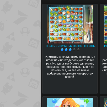
Играть в игру Кондитерская страсть
И
Работать со сладостями в подобных
играх нам приходилось уже тысячи
рас
раз. Но здесь вы будете удивлены,
жел
поскольку процесс хоть сильно и не
Так
изменился, но все же в нем
и п
добавлено несколько интересных
вещей.