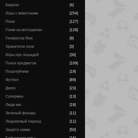
Бакуган
[4]
Игры с животными
[254]
Пони
[127]
Гонки на мотоциклах
[128]
Генератор Рекс
[9]
Хранители снов
[3]
Игры про лошадей
[30]
Поиск предметов
[109]
Поцелуйчики
[19]
Футбол
[89]
Диего
[23]
Супермен
[13]
Люди икс
[18]
Зеленый фонарь
[11]
Ледниковый период
[11]
Защита замка
[50]