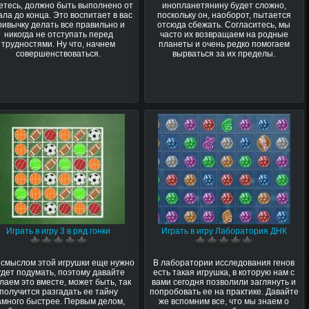
етесь, должно быть выполнено от
инопланетянину будет сложно,
ала до конца. Это воспитает в вас
поскольку он, наоборот, пытается
ривычку делать все правильно и
отсюда сбежать. Согласитесь, мы
никогда не отступать перед
часто их возвращаем на родные
трудностями. Ну что, начнем
планеты и очень редко помогаем
совершенствоваться.
вырваться за их пределы.
Играть в игру 3 в ряд гонки
Играть в игру Лаборатория ДНК
 смыслом этой игрушки еще нужно
В лаборатории исследования генов
удет подумать, поэтому давайте
есть такая игрушка, в которую нам с
лаем это вместе, может быть, так
вами сегодня позволили заглянуть и
получится разгадать ее тайну
попробовать ее на практике. Давайте
амного быстрее. Первым делом,
же вспомним все, что мы знаем о