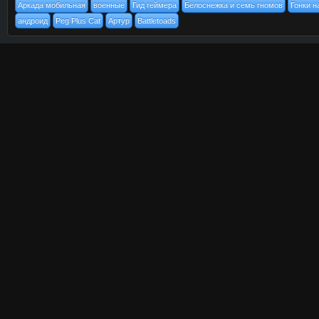
Аркада мобильная
военные
Гид геймера
Белоснежка и семь гномов
Гонки н
андроид
Peg Plus Cat
Артур
Battletoads