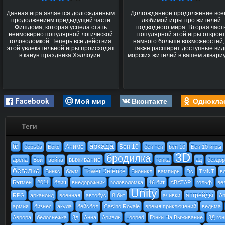
Данная игра является долгожданным
Долгожданное продолжение вс
продолжением предыдущей части
любимой игры про жителей
Фишдома, которая успела стать
подводного мира. Вторая част
неимоверно популярной логической
популярной этой игры открое
головоломкой. Теперь все действия
намного больше возможностей,
этой увлекательной игры происходят
также расширит доступные ви
в канун праздника Хэллоуин.
морских жителей в вашем аквари
Facebook
Мой мир
Вконтакте
Однокла
Теги
td
аркада
Аниме
Бен 10
борьба
Бокс
бен тен
ben 10
Бен 10 игры
3D
бродилка
выживание
арена
Бои
война
гонка
ад
бездо
бегалка
Tower Defence
Винкс
блум
Бионикл
вампиры
Dc
TMNT
в
Бэтмен
2011
блич
внедорожник
головоломка
16 бит
АВАТАР
гольф
ве
Unity
апгрейды
RPG
арканоид
военная
автобус
8 бит
ачивки
An
армия
бизнес
акула
бейсбол
Casino Royale
время приключений
ведьма
Аврора
белоснежка
3д
Анна
Ариэль
Looped
Гонки На Выживание
3Д гон