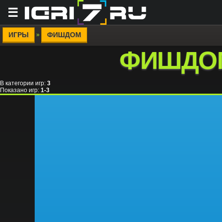
☰
ИГРЫ
ФИШДОМ
»
ФИШДО
В категории игр
:
3
Показано игр
:
1-3