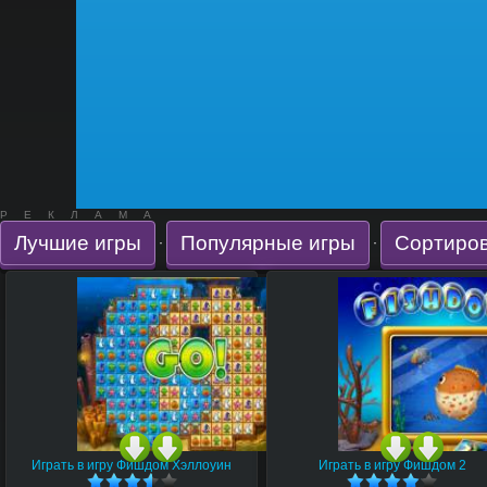
РЕКЛАМА
Лучшие игры
Популярные игры
Сортиров
·
·
Играть в игру Фишдом Хэллоуин
Играть в игру Фишдом 2