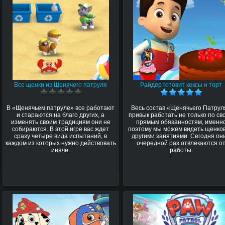
Все щенки из Щенячего патруля
Райдер готовит кексы и торт
В «Щенячьем патруле» все работают
Весь состав «Щенячьего Патрул
и стараются на благо других, а
привык работать не только по св
изменять своим традициям они не
прямым обязанностям, именн
собираются. В этой игре вас ждет
поэтому мы можем видеть щенков
сразу четыре вида испытаний, в
другими занятиями. Сегодня они
каждом из которых нужно действовать
очередной раз отвлекаются о
иначе.
работы.