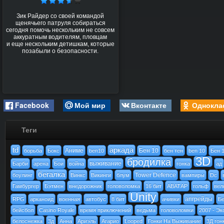
Зик Райдер со своей командой
щенячьего патруля собираться
сегодня помочь нескольким не совсем
аккуратным водителям, пловцам
и еще нескольким детишкам, которые
позабыли о безопасности.
Facebook
Мой мир
Вконтакте
Однокла
Теги
td
аркада
Аниме
Бен 10
борьба
Бокс
ben10
бен тен
ben 10
Бен 
3D
бродилка
выживание
Барби
арена
Бои
война
гонка
ад
бегалка
Tower Defence
боулинг
Винкс
Викинги
блум
вампиры
Dc
Гамбургер
Бэтмен
внедорожник
головоломка
16 бит
АВАТАР
гольф
вел
Unity
апгрейды
RPG
арканоид
военная
автобус
8 бит
ачивки
Бе
бейсбол
Casino Royale
время приключений
ведьма
головоломки
2007 - Эк
белоснежка
3д
Анна
Ариэль
Агарио
Looped
Гонки На Выживание
3Д гон