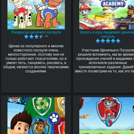
Раскраска щенячего патруля
Играть в игру Академия щеняч
патруль
Щенки из популярного и многим
известного патруля очень
Участники Щенячьего Патрул
многосторонние, поэтому они не
решили вспомнить, как во врем
только работают спасателями, но и
прохождения учений в академии 
умеют петь, танцевать, рисовать, в
исполняли различные
общем, являются вполне творческими
тренировочные задания. Давай
созданиями.
вместе посмотрим на то, как это б