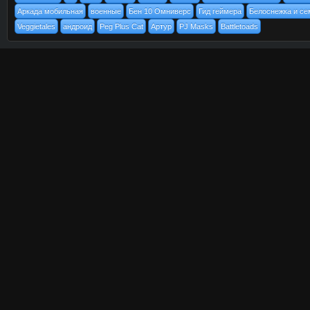
Аркада мобильная
военные
Бен 10 Омниверс
Гид геймера
Белоснежка и се
Veggietales
андроид
Peg Plus Cat
Артур
PJ Masks
Battletoads