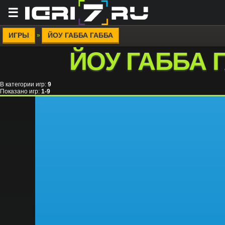
☰
ИГРЫ
ЙОУ ГАББА ГАББА
»
ЙОУ ГАББА 
В категории игр
:
9
Показано игр
:
1-9