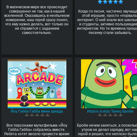
В магическом мире все происходит
совершенно не так, как в нашей
Когда-то песня, частично звучаща
вселенной. Оказавшись в необычном
этой игрушке, просто «порвала
измерении, наш герой сразу понял,
интернет. О ней знали все школь
что ему нужно делать, вот только он
и студенты, активно пользующи
не справится с заданием
интернетом. Но те времена прош
самостоятельно.
песенку стали забывать.
Йоу Габба Габба мини аркада
Играть в игру Танец Броби
Все персонажи мультфильма «Йоу
Броби нечем заняться, а поскольк
Габба Габба» собрались вместе.
утром не делал зарядку, вот н
Ребята хотят весело провести время
герой и решил, что неплохо было