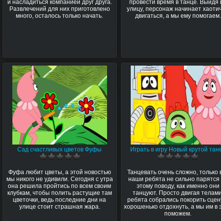
и насладиться компанией друг друга.
провести время в танце. Выйдя 
Развлечений для них приготовлено
улицу, персонаж начинает хаоти
много, осталось только начать.
двигаться, а мы ему помогаем.
Сад счастливых цветов Фуфы
Играть в игру Новый крутой тан
Фуфа любит цветы, а этой новостью
Танцевать очень сложно, только 
мы никого не удивили. Сегодня с утра
наши ребята не сильно парятся
она решила пройтись по всем своим
этому поводу, как именно они
клубкам, чтобы полить растущие там
танцуют. Просто двигая телами
цветочки, ведь последние дни на
ребята собрались покорить сцен
улице стоит страшная жара.
хорошенько отдохнуть, а мы им в 
поможем.