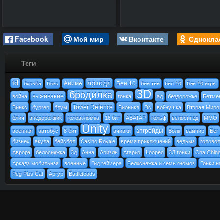
Facebook
Мой мир
Вконтакте
Однокла
Теги
td
аркада
Аниме
Бен 10
борьба
Бокс
бен тен
ben 10
Бен 10 игры
3D
бродилка
выживание
война
гонка
ад
бездорожье
Бетме
Tower Defence
Винкс
бургер
блум
Бионикл
Dc
войнушка
Вторая Миро
блич
внедорожник
головоломка
16 бит
АВАТАР
гольф
велосипед
MMO
Unity
апгрейды
военная
автобус
8 бит
ачивки
Волк
вампир
Бег
бизнес
акула
бейсбол
Casino Royale
время приключений
ведьма
голово
Аврора
белоснежка
3д
Анна
Ариэль
Агарио
Looped
3Д гонки
Cha Chin
Аркада мобильная
военные
Гид геймера
Белоснежка и семь гномов
Гонки н
Peg Plus Cat
Артур
Battletoads