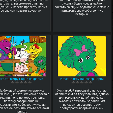
автомата, вы сможете отлично
рисунка будет чрезвычайно
дохнуть и весело провести время
захватывающим, ведь попутно можно
со своими новыми друзьями.
придумать свою собственную
историю.
Играть в игру Барни на ферме
Играть в игру Динозавр Барни
На большой ферме потерялись
Хотя любой взрослый с легкостью
енькие цыплята. Их мама просто в
отличит круг от треугольника, однако
тчаянии, она не умеет считать,
для маленьких детей это может
поэтому совершенно не
оказаться тяжелой задачей. Им
редставляет себе, вернулись ли
приходится осваивать эту
й все ее дети или кто-то все-таки
премудрость впервые в жизни.
пропал.