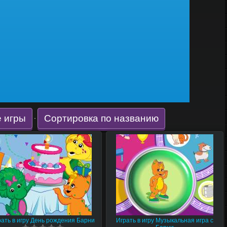
 игры
Сортировка по названию
·
рать в игру День рождения Барни
Играть в игру Музыкальная игра с