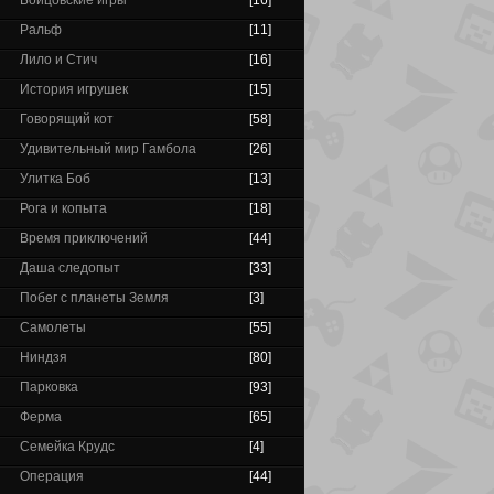
Бойцовские игры
[16]
Ральф
[11]
Лило и Стич
[16]
История игрушек
[15]
Говорящий кот
[58]
Удивительный мир Гамбола
[26]
Улитка Боб
[13]
Рога и копыта
[18]
Время приключений
[44]
Даша следопыт
[33]
Побег с планеты Земля
[3]
Самолеты
[55]
Ниндзя
[80]
Парковка
[93]
Ферма
[65]
Семейка Крудс
[4]
Операция
[44]