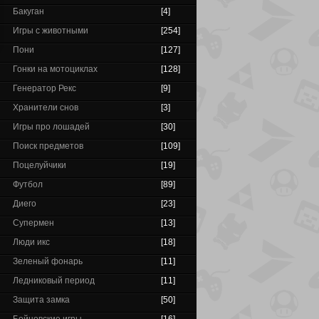
Бакуган
[4]
Игры с животными
[254]
Пони
[127]
Гонки на мотоциклах
[128]
Генератор Рекс
[9]
Хранители снов
[3]
Игры про лошадей
[30]
Поиск предметов
[109]
Поцелуйчики
[19]
Футбол
[89]
Диего
[23]
Супермен
[13]
Люди икс
[18]
Зеленый фонарь
[11]
Ледниковый период
[11]
Защита замка
[50]