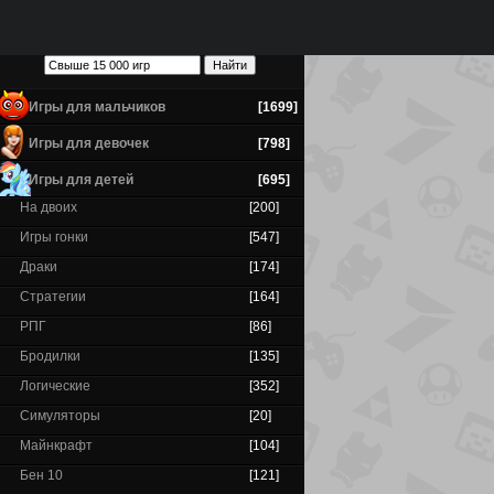
Игры для мальчиков
[1699]
Игры для девочек
[798]
Игры для детей
[695]
На двоих
[200]
Игры гонки
[547]
Драки
[174]
Стратегии
[164]
РПГ
[86]
Бродилки
[135]
Логические
[352]
Симуляторы
[20]
Майнкрафт
[104]
Бен 10
[121]