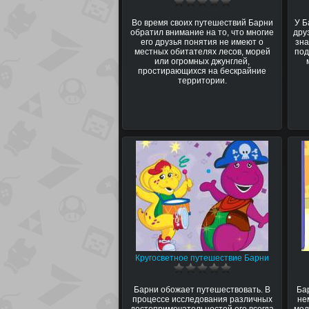
Во время своих путешествий Барни
У Б
обратил внимание на то, что многие
дру
его друзья понятия не имеют о
зна
местных обитателях лесов, морей
под
или огромных джунглей,
простирающихся на бескрайние
территории.
Кругосветное путешествие Барни
Барни обожает путешествовать. В
Ба
процессе исследования различных
не
достопримечательностей его всегда
мел