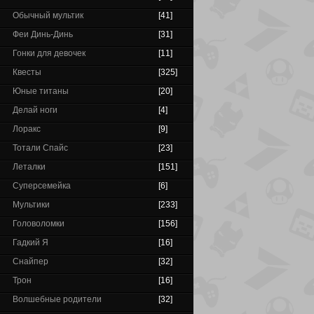
Обычный мультик
[41]
Феи Динь-Динь
[31]
Гонки для девочек
[11]
Квесты
[325]
Юные титаны
[20]
Делай ноги
[4]
Лоракс
[9]
Тотали Спайс
[23]
Леталки
[151]
Суперсемейка
[6]
Мультики
[233]
Головоломки
[156]
Гадкий Я
[16]
Снайпер
[32]
Трон
[16]
Волшебные родители
[32]