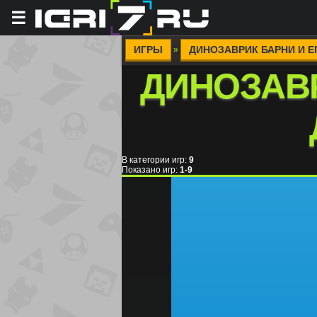
☰
ИГРЫ
ДИНОЗАВРИК БАРНИ И Е
»
ДИНОЗАВР
В категории игр
:
9
Показано игр
:
1-9