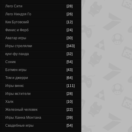
Лего Сити
[28]
Лего Ниндзя Го
[26]
Кик Бутовский
[12]
Финис и Ферб
[24]
Аватар игры
[30]
Игры стрелялки
[343]
кунг-фу панда
[32]
Соник
[54]
Бэтмен игры
[43]
Том и джерри
[64]
Игры винкс
[111]
Игры мстители
[28]
Халк
[10]
Железный человек
[22]
Игры Ханна Монтана
[39]
Свадебные игры
[54]