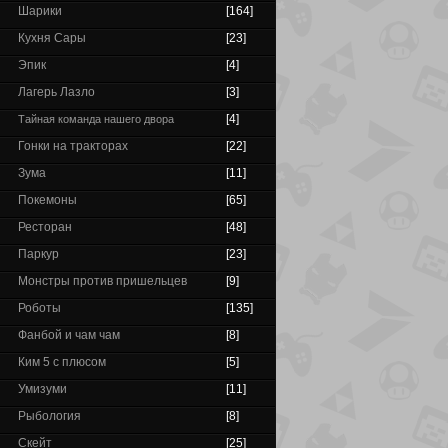
Шарики
[164]
Кухня Сары
[23]
Эпик
[4]
Лагерь Лазло
[3]
[4]
Тайная команда нашего двора
Гонки на тракторах
[22]
Зума
[11]
Покемоны
[65]
Ресторан
[48]
Паркур
[23]
Монстры против пришельцев
[9]
Роботы
[135]
Фанбой и чам чам
[8]
Ким 5 с плюсом
[5]
Умизуми
[11]
Рыбология
[8]
Скейт
[25]