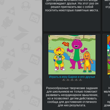
сопровождают друзья. На этот раз он
решил пригласить вас с собой
от
посетить некоторые памятные места.
Играть в игру Барни и его друзья
Разнообразные творческие задания
для школьников не только помогают
мал
развивать неординарное мышление,
о
но и позволяют детям действовать
сообща для достижения отличного
п
для них результата.
домо