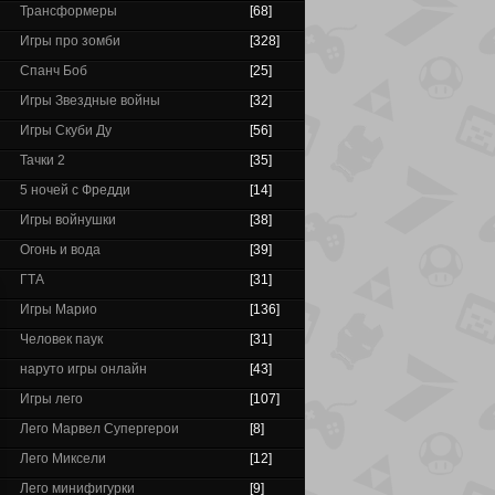
Трансформеры
[68]
Игры про зомби
[328]
Спанч Боб
[25]
Игры Звездные войны
[32]
Игры Скуби Ду
[56]
Тачки 2
[35]
5 ночей с Фредди
[14]
Игры войнушки
[38]
Огонь и вода
[39]
ГТА
[31]
Игры Марио
[136]
Человек паук
[31]
наруто игры онлайн
[43]
Игры лего
[107]
Лего Марвел Супергерои
[8]
Лего Миксели
[12]
Лего минифигурки
[9]