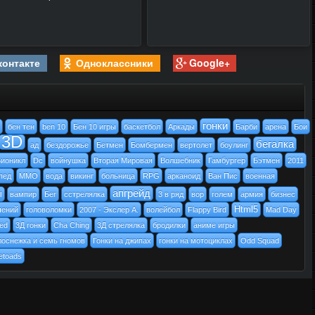
контакте
Одноклассники
Google+
гонки
бен тен
ben 10
Бен 10 игры
баскетбол
Аркады
Барби
арена
Бои
3D
бегалка
ад
бездорожье
Бетмен
Бомбермен
вертолет
боулинг
ионикл
Dc
войнушка
Вторая Мировая
Волшебник
Гамбургер
Бэтмен
2011
пед
MMO
вода
викинг
больница
RPG
арканоид
Ван Пис
военная
апгрейд
ы
вампир
Бег
cстрелялка
3 в ряд
вор
голем
армия
бизнес
Html5
чений
головоломки
2007 - Экслер А.
волейбол
Flappy Bird
Mad Day
ed
3Д гонки
Cha Ching
3Д стрелялка
бродилки
аниме игры
лоснежка и семь гномов
Гонки на джипах
гонки на мотоциклах
Odd Squad
letoads