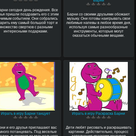
Барни
арни сегодня день рождения. Все
зья пришли поздравить его с этим
Барни со своими друзьями обожают
чимым событием. Они собрались
музыку. Они готовы наигрывать свои
арить ему самый большой торт и
любимые напевы в любое время дня,
множество свертков с разными
используя самые разнообразные
интересными подарками.
инструменты, которые могут
оказаться обычными вещами.
Играть в игру Барни танцует
Играть в игру Раскраска Барни
рни и его друзья приглашают вас
Дети любят рисовать и раскрашивать
много потанцевать. Под веселые
картинки. Действительно, процесс
одии, льющиеся из музыкального
заполнения красками контуров