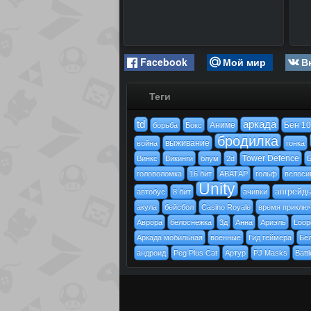
Facebook
Мой мир
В
Теги
td
аркада
Аниме
Бен 10
борьба
Бокс
бродилка
выживание
война
гонка
Tower Defence
Винкс
Викинги
блум
2d
Б
головоломка
16 бит
АВАТАР
гольф
велоси
Unity
апгрейд
автобус
8 бит
ачивки
акула
бейсбол
Casino Royale
время приклю
Аврора
белоснежка
3д
Анна
Ариэль
Loop
Аркада мобильная
военные
Гид геймера
Бе
андроид
Peg Plus Cat
Артур
PJ Masks
Batt