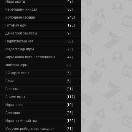
Игры Братц
[49]
Черепашки ниндзя
[30]
Холодное сердце
[240]
Готовим еду
[193]
Дени призрак игры
[9]
Парикмахерская
[56]
Мадагаскар игры
[25]
Игры Даша путешественница
[47]
Фиксики игры
[8]
Ай карли игры
[5]
Блич
[6]
Военные
[91]
Аниме игры
[117]
Игры шрек
[10]
Алладин
[26]
Игры на Новый год
[152]
Могучие рейнджеры самураи
[31]