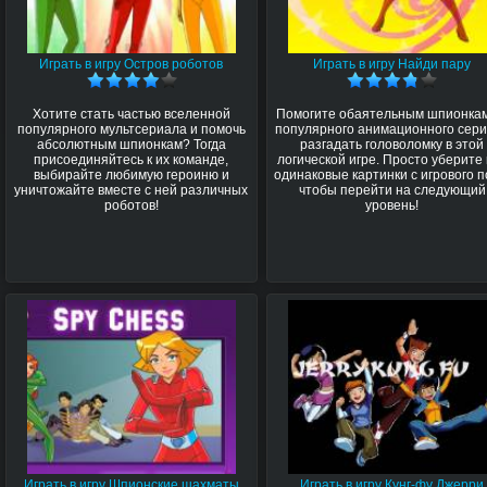
Играть в игру Остров роботов
Играть в игру Найди пару
Хотите стать частью вселенной
Помогите обаятельным шпионкам
популярного мультсериала и помочь
популярного анимационного сер
абсолютным шпионкам? Тогда
разгадать головоломку в этой
присоединяйтесь к их команде,
логической игре. Просто уберите
выбирайте любимую героиню и
одинаковые картинки с игрового п
уничтожайте вместе с ней различных
чтобы перейти на следующий
роботов!
уровень!
Играть в игру Шпионские шахматы
Играть в игру Кунг-фу Джерри