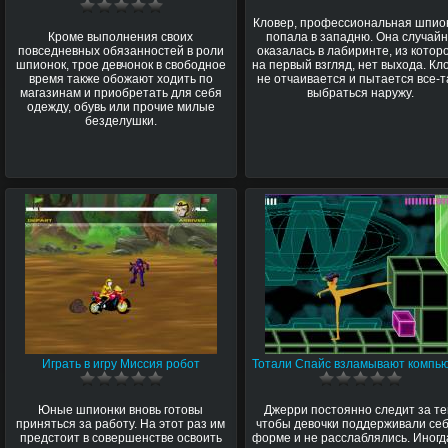
Кловер, профессиональная шпио
Кроме выполнения своих
попала в западню. Она случай
повседневных обязанностей в роли
оказалась в лабиринте, из которо
шпионок, трое девчонок в свободное
на первый взгляд, нет выхода. Кл
время также обожают ходить по
не отчаивается и пытается все-т
магазинам и приобретать для себя
выбраться наружу.
одежду, обувь или прочие милые
безделушки.
Играть в игру Миссия робот
Тотали Спайс взламывают компь
Юные шпионки вновь готовы
Джерри постоянно следит за те
приняться за работу. На этот раз им
чтобы девочки поддерживали себ
предстоит в совершенстве освоить
форме и не расслаблялись. Иногд