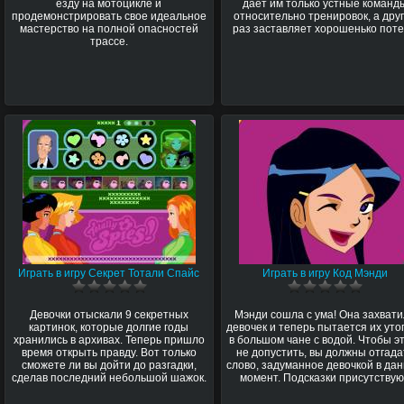
езду на мотоцикле и
дает им только устные команд
продемонстрировать свое идеальное
относительно тренировок, а дру
мастерство на полной опасностей
раз заставляет хорошенько поте
трассе.
Играть в игру Секрет Тотали Спайс
Играть в игру Код Мэнди
Девочки отыскали 9 секретных
Мэнди сошла с ума! Она захват
картинок, которые долгие годы
девочек и теперь пытается их уто
хранились в архивах. Теперь пришло
в большом чане с водой. Чтобы э
время открыть правду. Вот только
не допустить, вы должны отгада
сможете ли вы дойти до разгадки,
слово, задуманное девочкой в да
сделав последний небольшой шажок.
момент. Подсказки присутствую