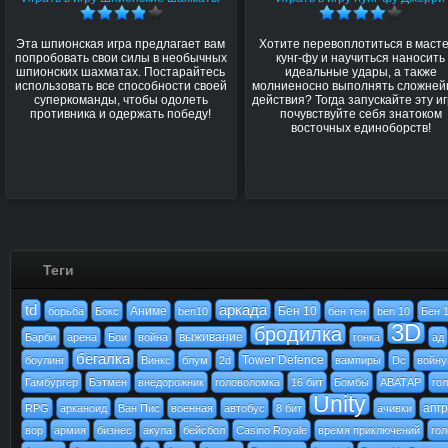
Эта шпионская игра предлагает вам
Хотите перевоплотиться в маст
попробовать свои силы в необычных
кунг-фу и научиться наносить
шпионских шахматах. Постарайтесь
идеальные удары, а также
использовать все способности своей
молниеносно выполнять сложне
суперкоманды, чтобы одолеть
действия? Тогда запускайте эту иг
противника и одержать победу!
почувствуйте себя знатоком
восточных единоборств!
Теги
td
аркада
Аниме
Бен 10
борьба
Бокс
ben10
бен тен
ben 10
Бен 
3D
бродилка
выживание
Барби
арена
Бои
война
гонка
ад
бегалка
Tower Defence
боулинг
Винкс
блум
2d
вампиры
Dc
войн
Гамбургер
Бэтмен
внедорожник
головоломка
16 бит
Бомбы
АВАТАР
го
Unity
апг
RPG
арканоид
Ван Пис
военная
автобус
8 бит
ачивки
вор
армия
бизнес
акула
бейсбол
Casino Royale
время приключений
го