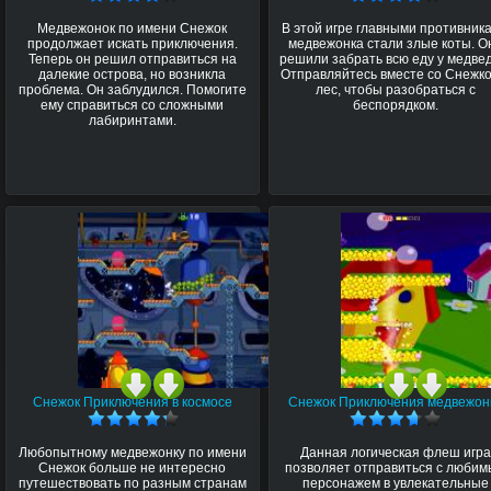
Медвежонок по имени Снежок
В этой игре главными противник
продолжает искать приключения.
медвежонка стали злые коты. О
Теперь он решил отправиться на
решили забрать всю еду у медве
далекие острова, но возникла
Отправляйтесь вместе со Снежко
проблема. Он заблудился. Помогите
лес, чтобы разобраться с
ему справиться со сложными
беспорядком.
лабиринтами.
Снежок Приключения в космосе
Снежок Приключения медвежон
Любопытному медвежонку по имени
Данная логическая флеш игра
Снежок больше не интересно
позволяет отправиться с люби
путешествовать по разным странам
персонажем в увлекательные