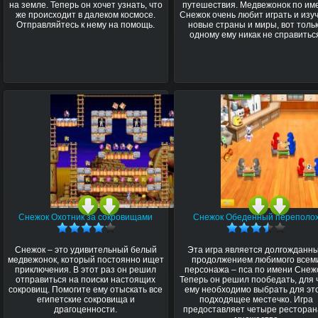
на земле. Теперь он хочет узнать, что
путешествия. Медвежонок по им
же происходит в далеком космосе.
Снежок очень любит играть и изу
Отправляйтесь к нему на помощь.
новые страны и миры, вот толь
одному ему никак не справитьс
Снежок Охотник за сокровищами
Снежок Обеденный переполо
Снежок – это удивительный белый
Эта игра является долгожданн
медвежонок, который постоянно ищет
продолжением любимого всем
приключения. В этот раз он решил
персонажа – пса по имени Снеж
отправиться на поиски настоящих
Теперь он решил пообедать, для 
сокровищ. Помогите ему отыскать все
ему необходимо выбрать для эт
египетские сокровища и
подходящее местечко. Игра
драгоценности.
предоставляет четыре ресторан