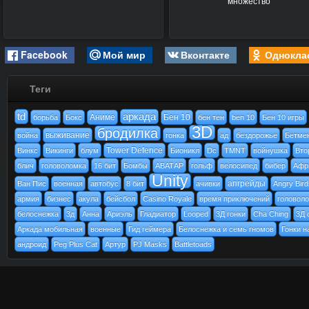
множество
Facebook
Мой мир
Вконтакте
Однокла
Теги
td
аркада
Аниме
Бен 10
борьба
Бокс
бен тен
ben 10
Бен 10 игры
3D
бродилка
выживание
война
гонка
ад
бездорожье
Бетме
Tower Defence
Винкс
Викинги
блум
Бионикл
Dc
TMNT
войнушка
Вто
блич
головоломка
16 бит
Бомбы
АВАТАР
гольф
велосипед
бибер
Афр
Unity
апгрейды
Ван Пис
военная
автобус
8 бит
ачивки
Angry Bird
армия
бизнес
акула
бейсбол
Casino Royale
время приключений
головол
белоснежка
3д
Анна
Ариэль
Гладиатор
Looped
3Д гонки
Cha Ching
3Д 
Аркада мобильная
военные
Гид геймера
Белоснежка и семь гномов
Гонки н
андроид
Peg Plus Cat
Артур
PJ Masks
Battletoads