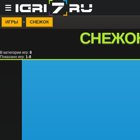
☰
ИГРЫ
СНЕЖОК
»
СНЕЖО
В категории игр
:
8
Показано игр
:
1-8