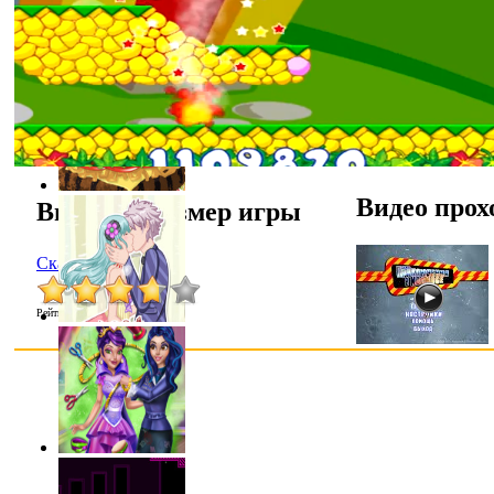
Видео прох
Выбрать размер игры
Скачать
Рейтинг
:
3.7
/
13