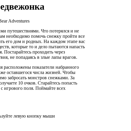
едвежонка
Bear Adventures
ми путешествиями. Что потерялся и не
Вам необходимо помочь снежку пройти все
ть его дом и родных. На каждом этапе вас
ств, которые то и дело пытаются напасть
я. Постарайтесь проходить через
вия, не попадаясь в злые лапы врагов.
ля расположены показатели набранного
акже оставшегося числа жизней. Чтобы
имо забросать монстров снежками. За
лучаете 10 очков. Старайтесь попасть
 с игрового поля. Поймайте всех
ьзуйте левую кнопку мыши