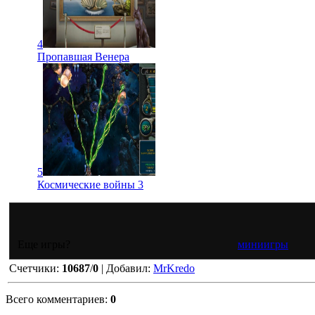
4
Пропавшая Венера
5
Космические войны 3
Еще игры?
миниигры
Счетчики
:
10687
/
0
|
Добавил
:
MrKredo
Всего комментариев
:
0