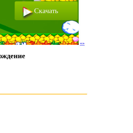
Скачать
«
»
ождение