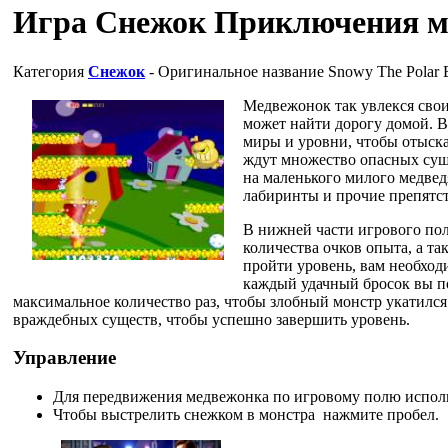
Игра Снежок Приключения м
Категория
Снежок
- Оригинальное название
Snowy The Polar 
Медвежонок так увлекся свои
может найти дорогу домой. 
миры и уровни, чтобы отыска
ждут множество опасных суще
на маленького милого медвед
лабиринты и прочие препятст
В нижней части игрового по
количества очков опыта, а т
пройти уровень, вам необход
каждый удачный бросок вы по
максимальное количество раз, чтобы злобный монстр укатился
враждебных существ, чтобы успешно завершить уровень.
Управление
Для передвижения медвежонка по игровому полю испол
Чтобы выстрелить снежком в монстра нажмите пробел.