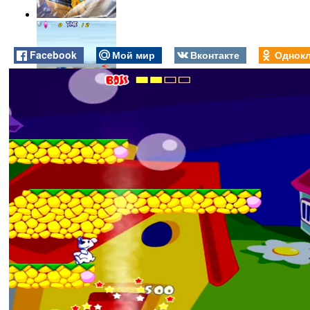
Facebook
Мой мир
Вконтакте
Однокл