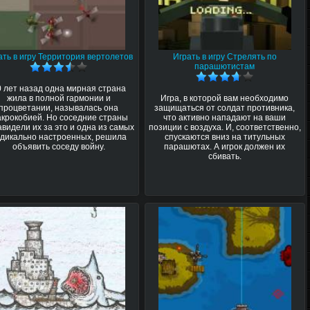
ать в игру Территория вертолетов
Играть в игру Стрелять по
парашютистам
0 лет назад одна мирная страна
жила в полной гармонии и
Игра, в которой вам необходимо
процветании, называлась она
защищаться от солдат противника,
крокобией. Но соседние страны
что активно нападают на ваши
видели их за это и одна из самых
позиции с воздуха. И, соответственно,
дикально настроенных, решила
спускаются вниз на титульных
объявить соседу войну.
парашютах. А игрок должен их
сбивать.