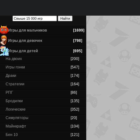
Игры для мальчиков
[1699]
Игры для девочек
[798]
Игры для детей
[695]
На двоих
[200]
Игры гонки
[547]
Драки
[174]
Стратегии
[164]
РПГ
[86]
Бродилки
[135]
Логические
[352]
Симуляторы
[20]
Майнкрафт
[104]
Бен 10
[121]