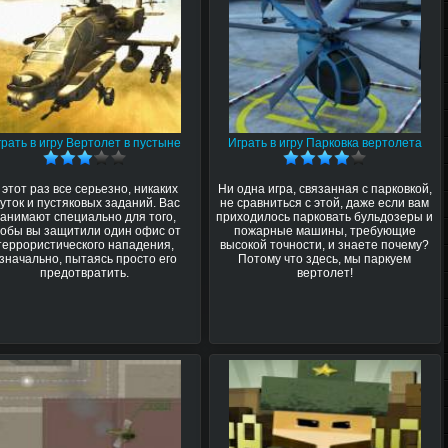
грать в игру Вертолет в пустыне
Играть в игру Парковка вертолета
 этот раз все серьезно, никаких
Ни одна игра, связанная с парковкой,
уток и пустяковых заданий. Вас
не сравниться с этой, даже если вам
анимают специально для того,
приходилось парковать бульдозеры и
тобы вы защитили один офис от
пожарные машины, требующие
террористического нападения,
высокой точности, и знаете почему?
значально, пытаясь просто его
Потому что здесь, мы паркуем
предотвратить.
вертолет!