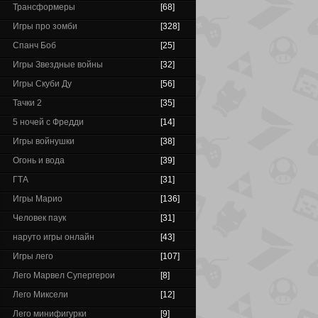
Трансформеры
[68]
Игры про зомби
[328]
Спанч Боб
[25]
Игры Звездные войны
[32]
Игры Скуби Ду
[56]
Тачки 2
[35]
5 ночей с Фредди
[14]
Игры войнушки
[38]
Огонь и вода
[39]
ГТА
[31]
Игры Марио
[136]
Человек паук
[31]
наруто игры онлайн
[43]
Игры лего
[107]
Лего Марвел Супергерои
[8]
Лего Миксели
[12]
Лего минифигурки
[9]