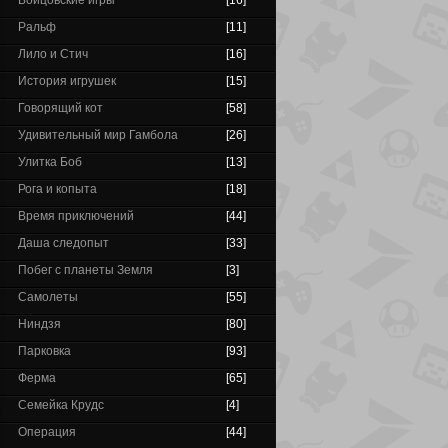
Бойцовские игры
[16]
Ральф
[11]
Лило и Стич
[16]
История игрушек
[15]
Говорящий кот
[58]
Удивительный мир Гамбола
[26]
Улитка Боб
[13]
Рога и копыта
[18]
Время приключений
[44]
Даша следопыт
[33]
Побег с планеты Земля
[3]
Самолеты
[55]
Ниндзя
[80]
Парковка
[93]
Ферма
[65]
Семейка Крудс
[4]
Операция
[44]