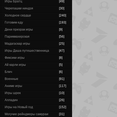
Игры Братц
[49]
Черепашки ниндзя
[30]
Холодное сердце
[240]
Готовим еду
[193]
Дени призрак игры
[9]
Парикмахерская
[56]
Мадагаскар игры
[25]
Игры Даша путешественница
[47]
Фиксики игры
[8]
Ай карли игры
[5]
Блич
[6]
Военные
[91]
Аниме игры
[117]
Игры шрек
[10]
Алладин
[26]
Игры на Новый год
[152]
Могучие рейнджеры самураи
[31]