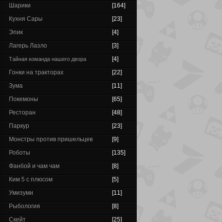
Шарики
[164]
Кухня Сары
[23]
Эпик
[4]
Лагерь Лазло
[3]
[4]
Тайная команда нашего двора
Гонки на тракторах
[22]
Зума
[11]
Покемоны
[65]
Ресторан
[48]
Паркур
[23]
Монстры против пришельцев
[9]
Роботы
[135]
Фанбой и чам чам
[8]
Ким 5 с плюсом
[5]
Умизуми
[11]
Рыбология
[8]
Скейт
[25]