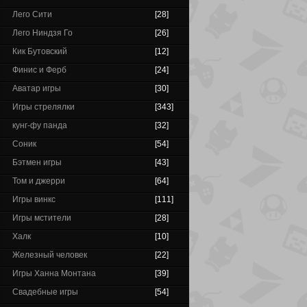
Лего Сити
[28]
Лего Ниндзя Го
[26]
Кик Бутовский
[12]
Финис и Ферб
[24]
Аватар игры
[30]
Игры стрелялки
[343]
кунг-фу панда
[32]
Соник
[54]
Бэтмен игры
[43]
Том и джерри
[64]
Игры винкс
[111]
Игры мстители
[28]
Халк
[10]
Железный человек
[22]
Игры Ханна Монтана
[39]
Свадебные игры
[54]