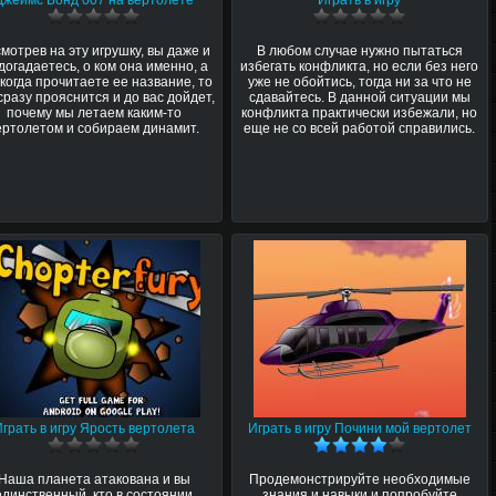
Джеймс Бонд 007 на вертолете
Играть в игру
мотрев на эту игрушку, вы даже и
В любом случае нужно пытаться
догадаетесь, о ком она именно, а
избегать конфликта, но если без него
 когда прочитаете ее название, то
уже не обойтись, тогда ни за что не
сразу прояснится и до вас дойдет,
сдавайтесь. В данной ситуации мы
почему мы летаем каким-то
конфликта практически избежали, но
ертолетом и собираем динамит.
еще не со всей работой справились.
Играть в игру Ярость вертолета
Играть в игру Почини мой вертолет
Наша планета атакована и вы
Продемонстрируйте необходимые
единственный, кто в состоянии
знания и навыки и попробуйте