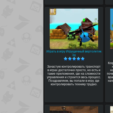
Играть в игру Игрущечный вертолетик
3д
Ког
Зачастую контролировать транспорт
в играх достаточно просто, но есть и
н
такие приложения, где на сложности
поч
управления и строится весь процесс.
вра
Поздравляем, вы попали в игру, где
нач
контролировать технику трудно.