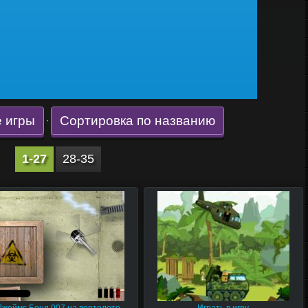
 игры
Сортировка по названию
·
1-27
28-35