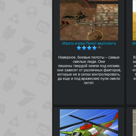
Играть в игру Пилот вертолета
И
Наверное, боевые пилоты – самые
В
смелые люди. Они
ш
лишены твердой земли под ногами,
н
они зависят от различных факторов,
ч
которые не в силах контролировать,
да еще и под вражеские пули смело
и
летят.