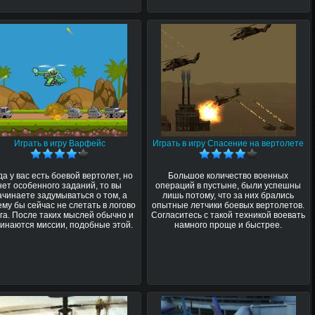
Играть в игру Варфейс
Играть в игру Спасение на вертолете
да у вас есть боевой вертолет, но
Большое количество военных
нет особенного заданий, то вы
операций в пустыне, были успешны
ачинаете задумываться о том, а
лишь потому, что за них брались
ему бы сейчас не слетать в логово
опытные летчики боевых вертолетов.
га. После таких мыслей обычно и
Согласитесь с такой техникой воевать
инаются миссии, подобные этой.
намного проще и быстрее.