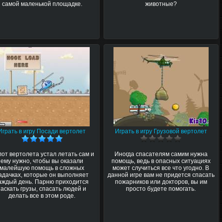
самой маленькой площадке.
животные?
Играть в игру Посади вертолет
Играть в игру Грузовой вертолет
от вертолета устал летать сам и
Иногда спасателям самим нужна
ему нужно, чтобы вы оказали
помощь, ведь в опасных ситуациях
малейшую помощь в сложных
может случиться все что угодно. В
адачках, которые он выполняет
данной игре вам не придется спасать
аждый день. Парню приходится
пожарников или докторов, вы им
таскать грузы, спасать людей и
просто будете помогать.
делать все в этом роде.