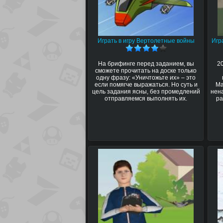
Играть в игру Вертолетные войны
Игр
На брифинге перед заданием, вы
2
сможете прочитать на доске только
одну фразу: «Уничтожьте их» – это
если помягче выражаться. Но суть и
Ма
цель задания ясны, без промедлений
нена
отправляемся выполнять их.
ра