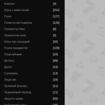
Бакуган
[4]
Игры с животными
[254]
Пони
[127]
Гонки на мотоциклах
[128]
Генератор Рекс
[9]
Хранители снов
[3]
Игры про лошадей
[30]
Поиск предметов
[109]
Поцелуйчики
[19]
Футбол
[89]
Диего
[23]
Супермен
[13]
Люди икс
[18]
Зеленый фонарь
[11]
Ледниковый период
[11]
Защита замка
[50]