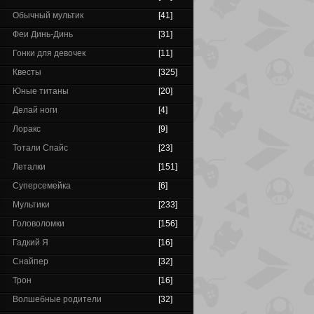
Обычный мультик
[41]
Феи Динь-Динь
[31]
Гонки для девочек
[11]
Квесты
[325]
Юные титаны
[20]
Делай ноги
[4]
Лоракс
[9]
Тотали Спайс
[23]
Леталки
[151]
Суперсемейка
[6]
Мультики
[233]
Головоломки
[156]
Гадкий Я
[16]
Снайпер
[32]
Трон
[16]
Волшебные родители
[32]