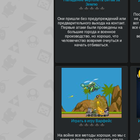
Нападение вертолета Битва за
Землю
Пос
Они пришли без предупреждений или
не 
предварительного выхода на контакт.
вот
Первые атаки были проведены на
все 
большие города и военное
производство, но хорошо, что
в
человечество вовремя очнуться и
начать отбиваться.
Играть в игру Варфейс
На войне все методы хороши, но мы с
вами не привыкли поступать как-то