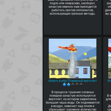
подло или некрасиво, наоборот,
за
зачастую именно нам приходится
об
работать против оппонентов,
дан
использующих грязные методы.
вы 
Играть в игру Пожарный вертолет
Иг
В процессе тушения сложных
пожаров зачастую используется
В 
вертолет, на котором закреплена
для
большая чаша воды. Он поднимается
в воздух, зависает над огнем и
Д
сбрасывает огромное количество
ср