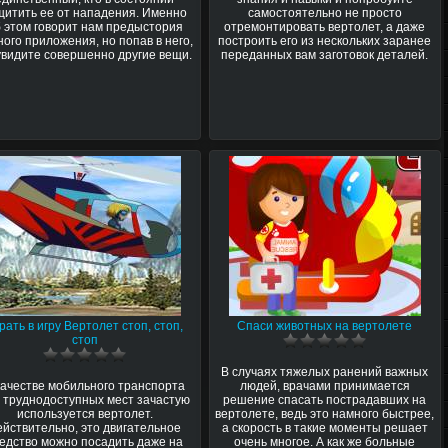
щитить ее от нападения. Именно
самостоятельно не просто
 этом говорит нам предыстория
отремонтировать вертолет, а даже
ного приложения, но попав в него,
построить его из нескольких заранее
увидите совершенно другие вещи.
переданных вам заготовок деталей.
рать в игру Вертолет стоп, стоп,
Спаси животных на вертолете
стоп
В случаях тяжелых ранений важных
качестве мобильного транспорта
людей, врачами принимается
 труднодоступных мест зачастую
решение спасать пострадавших на
используется вертолет.
вертолете, ведь это намного быстрее,
ействительно, это двигательное
а скорость в такие моменты решает
едство можно посадить даже на
очень многое. А как же больные