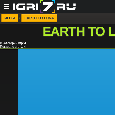
☰
ИГРЫ
EARTH TO LUNA
»
EARTH TO 
В категории игр
:
4
Показано игр
:
1-4