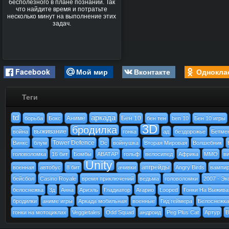
бесполезного в плане познаний. Так
что найдите время и потратьте
несколько минут на выполнение этих
задач.
Facebook
Мой мир
Вконтакте
Однокла
Теги
td
аркада
Аниме
Бен 10
борьба
Бокс
бен тен
ben 10
Бен 10 игры
3D
бродилка
выживание
война
гонка
ад
бездорожье
Бетме
Tower Defence
Винкс
блум
Dc
войнушка
Вторая Мировая
Волшебник
головоломка
16 бит
Бомбы
АВАТАР
гольф
велосипед
Африка
MMO
ви
Unity
апгрейды
военная
автобус
8 бит
ачивки
Angry Birds
вампи
бейсбол
Casino Royale
время приключений
ведьма
головоломки
2007 - Эк
белоснежка
3д
Анна
Ариэль
Гладиатор
Агарио
Looped
Гонки На Выжива
бродилки
аниме игры
Аркада мобильная
военные
Гид геймера
Белоснежка
гонки на мотоциклах
Veggietales
Odd Squad
андроид
Peg Plus Cat
Артур
B