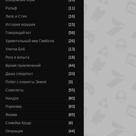
Бойцовские игры
[16]
Ральф
[11]
Лило и Стич
[16]
История игрушек
[15]
Говорящий кот
[58]
Удивительный мир Гамбола
[26]
Улитка Боб
[13]
Рога и копыта
[18]
Время приключений
[44]
Даша следопыт
[33]
Побег с планеты Земля
[3]
Самолеты
[55]
Ниндзя
[80]
Парковка
[93]
Ферма
[65]
Семейка Крудс
[4]
Операция
[44]