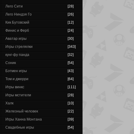
Лего Сити
[28]
Лего Ниндзя Го
[26]
Кик Бутовский
[12]
Финис и Ферб
[24]
Аватар игры
[30]
Игры стрелялки
[343]
кунг-фу панда
[32]
Соник
[54]
Бэтмен игры
[43]
Том и джерри
[64]
Игры винкс
[111]
Игры мстители
[28]
Халк
[10]
Железный человек
[22]
Игры Ханна Монтана
[39]
Свадебные игры
[54]