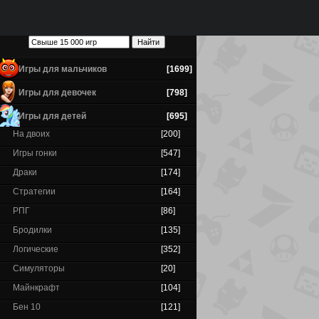
Игры для мальчиков
[1699]
Игры для девочек
[798]
Игры для детей
[695]
На двоих
[200]
Игры гонки
[547]
Драки
[174]
Стратегии
[164]
РПГ
[86]
Бродилки
[135]
Логические
[352]
Симуляторы
[20]
Майнкрафт
[104]
Бен 10
[121]