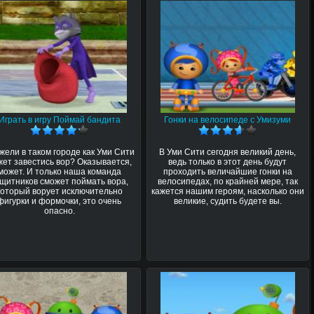
Играть в игру Поймай бандита
Гонки на велосипеде с Умизуми
жели в таком городе как Уми Сити
В Уми Сити сегодня великий день,
жет завестись вор? Оказывается,
ведь только в этот день будут
может. И только наша команда
проходить величайшие гонки на
щитников сможет поймать вора,
велосипедах, по крайней мере, так
который ворует исключительно
кажется нашим героям, насколько они
фигурки и формочки, это очень
великие, судить будете вы.
опасно.