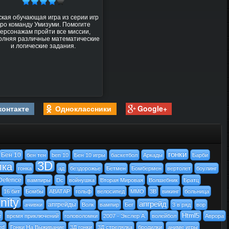
ская обучающая игра из серии игр
ро команду Умизуми. Помогите
ерсонажам пройти все миссии,
олняя различные математические
и логические задания.
контакте
Одноклассники
Google+
гонки
Бен 10
бен тен
ben 10
Бен 10 игры
баскетбол
Аркады
Барби
3D
лка
гонка
ад
бездорожье
Бетмен
Бомбермен
вертолет
боулинг
Defence
вампиры
Dc
войнушка
Вторая Мировая
Волшебник
Братц
16 бит
Бомбы
АВАТАР
гольф
велосипед
MMO
3В
викинг
больница
nity
апгрейд
апгрейды
ачивки
Волк
вампир
Бег
3 в ряд
вор
Html5
e
время приключений
головоломки
2007 - Экслер А.
волейбол
Аврора
ed
Гонки На Выживание
3Д гонки
3Д стрелялка
бродилки
аниме игры