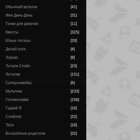
Обычный мультик
[41]
Феи Динь-Динь
[31]
Гонки для девочек
[11]
Квесты
[325]
Юные титаны
[20]
Делай ноги
[4]
Лоракс
[9]
Тотали Спайс
[23]
Леталки
[151]
Суперсемейка
[6]
Мультики
[233]
Головоломки
[156]
Гадкий Я
[16]
Снайпер
[32]
Трон
[16]
Волшебные родители
[32]