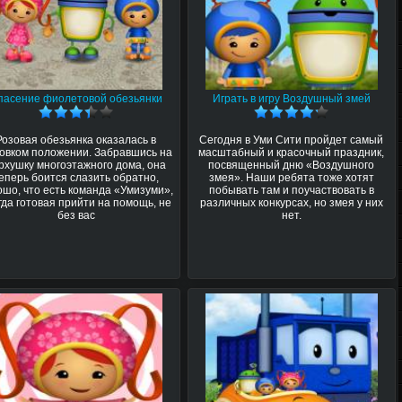
пасение фиолетовой обезьянки
Играть в игру Воздушный змей
Розовая обезьянка оказалась в
Сегодня в Уми Сити пройдет самый
овком положении. Забравшись на
масштабный и красочный праздник,
рхушку многоэтажного дома, она
посвященный дню «Воздушного
еперь боится слазить обратно,
змея». Наши ребята тоже хотят
ошо, что есть команда «Умизуми»,
побывать там и поучаствовать в
гда готовая прийти на помощь, не
различных конкурсах, но змея у них
без вас
нет.