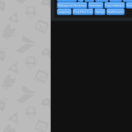
Аркада мобильная
военные
Гид геймера
Бе
андроид
Peg Plus Cat
Артур
Battletoads