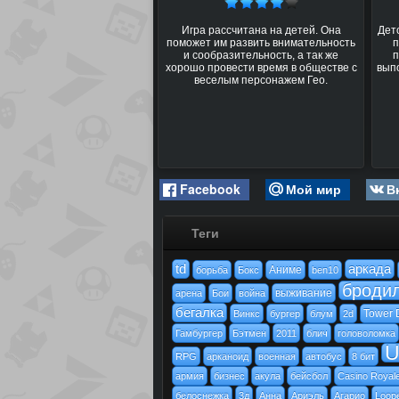
Игра рассчитана на детей. Она
Дет
поможет им развить внимательность
п
и сообразительность, а так же
п
хорошо провести время в обществе с
вып
веселым персонажем Гео.
Facebook
Мой мир
В
Теги
td
аркада
Аниме
борьба
Бокс
ben10
броди
выживание
арена
Бои
война
бегалка
Tower 
Винкс
бургер
блум
2d
Гамбургер
Бэтмен
2011
блич
головоломка
U
RPG
арканоид
военная
автобус
8 бит
армия
бизнес
акула
бейсбол
Casino Royal
белоснежка
3д
Анна
Ариэль
Агарио
Loop