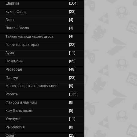
Шарики
[164]
Кухня Сары
[23]
Эпик
[4]
Лагерь Лазло
[3]
[4]
Тайная команда нашего двора
Гонки на тракторах
[22]
Зума
[11]
Покемоны
[65]
Ресторан
[48]
Паркур
[23]
Монстры против пришельцев
[9]
Роботы
[135]
Фанбой и чам чам
[8]
Ким 5 с плюсом
[5]
Умизуми
[11]
Рыбология
[8]
Скейт
[25]