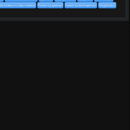
лоснежка и семь гномов
Гонки на джипах
гонки на мотоциклах
Veggietales