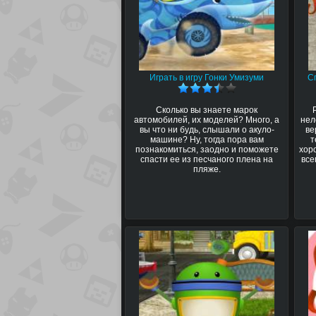
Играть в игру Гонки Умизуми
С
Сколько вы знаете марок
автомобилей, их моделей? Много, а
нел
вы что ни будь, слышали о акуло-
ве
машине? Ну, тогда пора вам
т
познакомиться, заодно и поможете
хор
спасти ее из песчаного плена на
все
пляже.