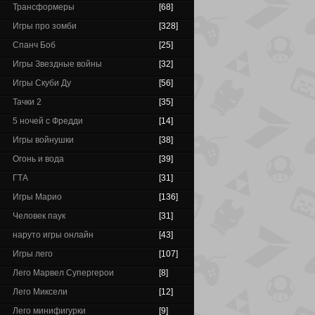
Трансформеры
[68]
Игры про зомби
[328]
Спанч Боб
[25]
Игры Звездные войны
[32]
Игры Скуби Ду
[56]
Тачки 2
[35]
5 ночей с Фредди
[14]
Игры войнушки
[38]
Огонь и вода
[39]
ГТА
[31]
Игры Марио
[136]
Человек паук
[31]
наруто игры онлайн
[43]
Игры лего
[107]
Лего Марвел Супергерои
[8]
Лего Миксели
[12]
Лего минифигурки
[9]