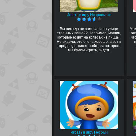
Играть в игру Исправь это
Вы никогда не замечали на улице
Мал
странных вещей? Например, машин,
оч
которые ездят на колесах из пиццы.
чт
Не видели, это очень хорошо, а вот в
городе, где живет робот, за которого
мы будем играть, видел.
Играть в игру Гео Уми