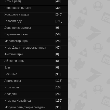
Игры Братц
[49]
Черепашки ниндзя
[30]
Холодное сердце
[240]
Готовим еду
[193]
Дени призрак игры
[9]
Парикмахерская
[56]
Мадагаскар игры
[25]
Игры Даша путешественница
[47]
Фиксики игры
[8]
Ай карли игры
[5]
Блич
[6]
Военные
[91]
Аниме игры
[117]
Игры шрек
[10]
Алладин
[26]
Игры на Новый год
[152]
Могучие рейнджеры самураи
[31]