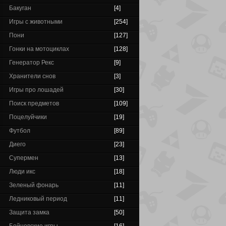
Бакуган
[4]
Игры с животными
[254]
Пони
[127]
Гонки на мотоциклах
[128]
Генератор Рекс
[9]
Хранители снов
[3]
Игры про лошадей
[30]
Поиск предметов
[109]
Поцелуйчики
[19]
Футбол
[89]
Диего
[23]
Супермен
[13]
Люди икс
[18]
Зеленый фонарь
[11]
Ледниковый период
[11]
Защита замка
[50]