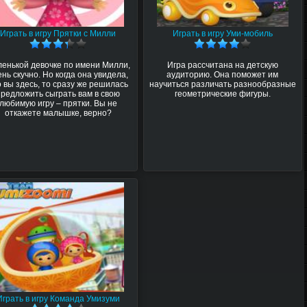
Играть в игру Прятки с Милли
Играть в игру Уми-мобиль
енькой девочке по имени Милли,
Игра рассчитана на детскую
ень скучно. Но когда она увидела,
аудиторию. Она поможет им
о вы здесь, то сразу же решилась
научиться различать разнообразные
предложить сыграть вам в свою
геометрические фигуры.
любимую игру – прятки. Вы не
откажете малышке, верно?
Играть в игру Команда Умизуми