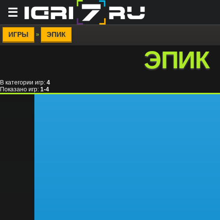
☰
ИГРЫ
ЭПИК
»
ЭПИК
В категории игр
:
4
Показано игр
:
1-4