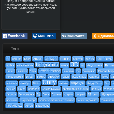
Ведь мы отправляемся на самое
настоящее соревнование лучников,
где вам нужно показать весь свой
талант.
Facebook
Мой мир
Вконтакте
Однокла
Теги
td
аркада
Аниме
Бен 10
борьба
Бокс
бен тен
ben 10
Бен 10 игры
3D
бродилка
выживание
война
гонка
ад
бездорожье
Бетме
Tower Defence
Винкс
Викинги
блум
Бионикл
Dc
войнушка
Вторая Мир
головоломка
16 бит
Бомбы
АВАТАР
гольф
велосипед
Африка
MMO
3
Unity
апгрейды
военная
автобус
8 бит
ачивки
Angry Birds
Бег
c
бизнес
акула
бейсбол
Casino Royale
время приключений
ведьма
голово
Аврора
белоснежка
3д
Анна
Ариэль
Агарио
Looped
3Д гонки
3Д стрел
военные
Гид геймера
Белоснежка и семь гномов
Гонки на джипах
гонки на 
Peg Plus Cat
Артур
Battletoads