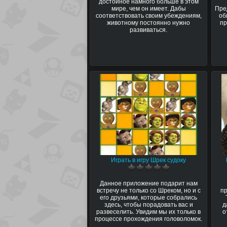
достойное намного больше в этом
мире, чем он имеет. Дабы
Пре
соответствовать своим убеждениям,
об
животному постоянно нужно
пр
развиваться.
Играть в игру Шрек судоку
Данное приложение подарит нам
встречу не только со Шреком, но и с
пр
его друзьями, которые собрались
здесь, чтобы порадовать вас и
д
развеселить. Увидим мы их только в
о
процессе прохождения головоломок.