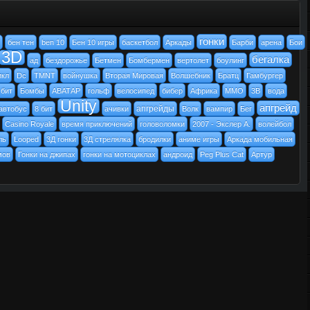
гонки
бен тен
ben 10
Бен 10 игры
баскетбол
Аркады
Барби
арена
Бои
3D
бегалка
ад
бездорожье
Бетмен
Бомбермен
вертолет
боулинг
икл
Dc
TMNT
войнушка
Вторая Мировая
Волшебник
Братц
Гамбургер
 бит
Бомбы
АВАТАР
гольф
велосипед
бибер
Африка
MMO
3В
вода
Unity
апгрейд
апгрейды
автобус
8 бит
ачивки
Волк
вампир
Бег
Casino Royale
время приключений
головоломки
2007 - Экслер А.
волейбол
ль
Looped
3Д гонки
3Д стрелялка
бродилки
аниме игры
Аркада мобильная
мов
Гонки на джипах
гонки на мотоциклах
андроид
Peg Plus Cat
Артур