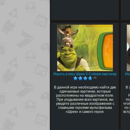
Играть в игру Шрек 3 Собери картинку
Иг
В данной игре необходимо найти две
В 
одинаковые картинки, которые
расположены на квадратном поле.
При угадывании всех картинок, вы
по
увидите различные изображения с
что
главными героями мультфильма
по 
«Шрек» и самого героя.
вст