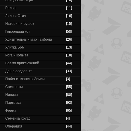
Бойцовские игры
[16]
Ральф
[11]
Лило и Стич
[16]
История игрушек
[15]
Говорящий кот
[58]
Удивительный мир Гамбола
[26]
Улитка Боб
[13]
Рога и копыта
[18]
Время приключений
[44]
Даша следопыт
[33]
Побег с планеты Земля
[3]
Самолеты
[55]
Ниндзя
[80]
Парковка
[93]
Ферма
[65]
Семейка Крудс
[4]
Операция
[44]