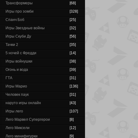
Трансформеры
[68]
Игры про зомби
[328]
Спанч Боб
[25]
Игры Звездные войны
[32]
Игры Скуби Ду
[56]
Тачки 2
[35]
5 ночей с Фредди
[14]
Игры войнушки
[38]
Огонь и вода
[39]
ГТА
[31]
Игры Марио
[136]
Человек паук
[31]
наруто игры онлайн
[43]
Игры лего
[107]
Лего Марвел Супергерои
[8]
Лего Миксели
[12]
Лего минифигурки
[9]