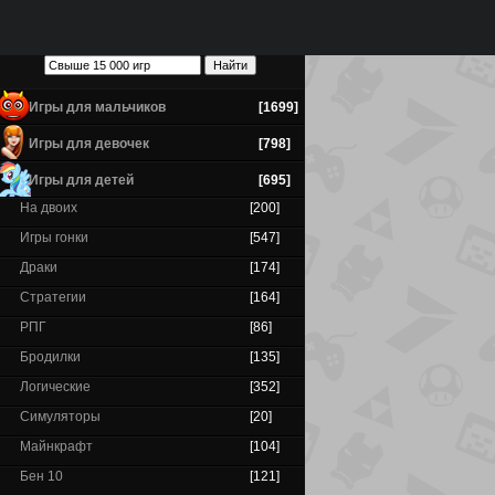
Игры для мальчиков
[1699]
Игры для девочек
[798]
Игры для детей
[695]
На двоих
[200]
Игры гонки
[547]
Драки
[174]
Стратегии
[164]
РПГ
[86]
Бродилки
[135]
Логические
[352]
Симуляторы
[20]
Майнкрафт
[104]
Бен 10
[121]