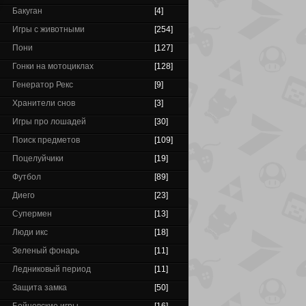
Бакуган
[4]
Игры с животными
[254]
Пони
[127]
Гонки на мотоциклах
[128]
Генератор Рекс
[9]
Хранители снов
[3]
Игры про лошадей
[30]
Поиск предметов
[109]
Поцелуйчики
[19]
Футбол
[89]
Диего
[23]
Супермен
[13]
Люди икс
[18]
Зеленый фонарь
[11]
Ледниковый период
[11]
Защита замка
[50]