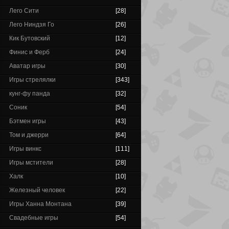
Лего Сити
[28]
Лего Ниндзя Го
[26]
Кик Бутовский
[12]
Финис и Ферб
[24]
Аватар игры
[30]
Игры стрелялки
[343]
кунг-фу панда
[32]
Соник
[54]
Бэтмен игры
[43]
Том и джерри
[64]
Игры винкс
[111]
Игры мстители
[28]
Халк
[10]
Железный человек
[22]
Игры Ханна Монтана
[39]
Свадебные игры
[54]