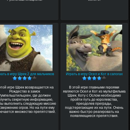
рать в игру Шрек 2 для мальчиков
Играть в игру Осел и Кот в сапогах
этой игре Шрек возвращается на
В этой игре главными героями
Рождество в замок
являются Осел и Кот из мультфильма
Румпельштильцхен, где должен
Шрек. Коту с Ослом необходимо
лучить секретную информацию,
пройти путь до королевства,
бы выполнить следующую миссию
преодолев преграды,
свержению огров. Но на пути ему
подстерегающие их на пути. Очень
речается множество препятствий.
важно быстро реагировать на
появляющиеся препятствия.