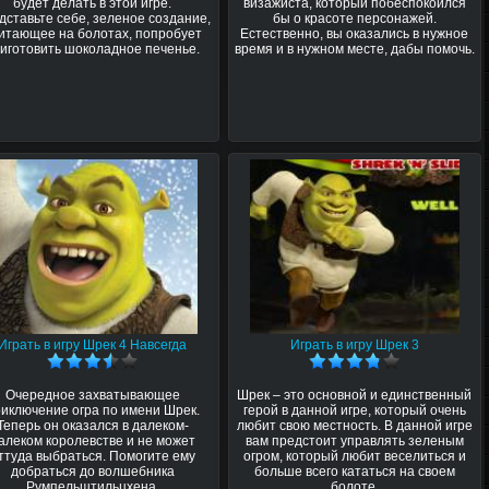
будет делать в этой игре.
визажиста, который побеспокоился
дставьте себе, зеленое создание,
бы о красоте персонажей.
итающее на болотах, попробует
Естественно, вы оказались в нужное
иготовить шоколадное печенье.
время и в нужном месте, дабы помочь.
Играть в игру Шрек 4 Навсегда
Играть в игру Шрек 3
Очередное захватывающее
Шрек – это основной и единственный
иключение огра по имени Шрек.
герой в данной игре, который очень
Теперь он оказался в далеком-
любит свою местность. В данной игре
алеком королевстве и не может
вам предстоит управлять зеленым
ттуда выбраться. Помогите ему
огром, который любит веселиться и
добраться до волшебника
больше всего кататься на своем
Румпельштильцхена.
болоте.