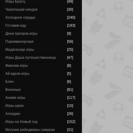
Игры Братц
[49]
Черепашки ниндзя
[30]
Холодное сердце
[240]
Готовим еду
[193]
Дени призрак игры
[9]
Парикмахерская
[56]
Мадагаскар игры
[25]
Игры Даша путешественница
[47]
Фиксики игры
[8]
Ай карли игры
[5]
Блич
[6]
Военные
[91]
Аниме игры
[117]
Игры шрек
[10]
Алладин
[26]
Игры на Новый год
[152]
Могучие рейнджеры самураи
[31]