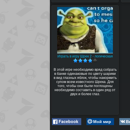
Играть в игру Шрек 2 - логическая
В этой игре необходимо вряд собрать
в банке одинаковые по цвету шарики
в вид глазных яблок, чтобы накормить
супом всем известного Шрека. Для
того, чтобы они были поглощены
необходимо составить в один ряд от
двух и более глаз.
Facebook
Мой мир
В