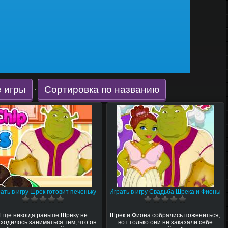
 игры
Сортировка по названию
·
ать в игру Шрек готовит печеньку
Играть в игру Свадьба Шрека и Фионы
Еще никогда раньше Шреку не
Шрек и Фиона собрались пожениться,
ходилось заниматься тем, что он
вот только они не заказали себе