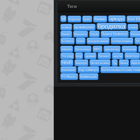
Теги
td
аркада
Аниме
Бен 10
борьба
Бокс
бродилка
выживание
война
гонка
Tower Defence
Винкс
Викинги
блум
Бион
Бэтмен
блич
внедорожник
головоломка
16
викинг
больница
RPG
арканоид
военная
3 в ряд
вор
армия
бизнес
акула
бейсбол
Html5
Аврора
белоснежка
3д
Анна
Ариэ
военные
Гид геймера
Белоснежка и семь гно
PJ Masks
Battletoads