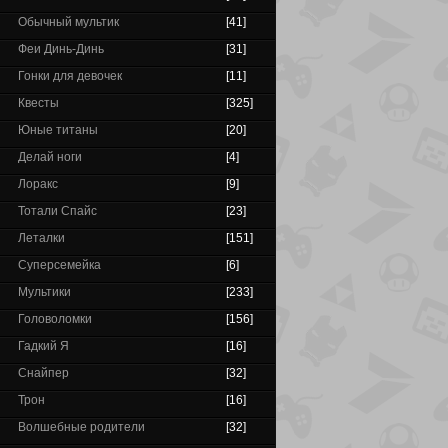
Обычный мультик
[41]
Феи Динь-Динь
[31]
Гонки для девочек
[11]
Квесты
[325]
Юные титаны
[20]
Делай ноги
[4]
Лоракс
[9]
Тотали Спайс
[23]
Леталки
[151]
Суперсемейка
[6]
Мультики
[233]
Головоломки
[156]
Гадкий Я
[16]
Снайпер
[32]
Трон
[16]
Волшебные родители
[32]