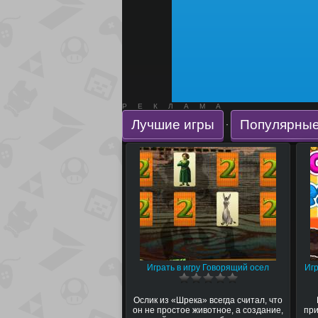
РЕКЛАМА
Лучшие игры
Популярные
·
Играть в игру Говорящий осел
Игр
Ослик из «Шрека» всегда считал, что
он не простое животное, а создание,
при