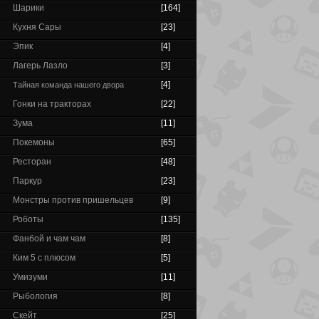
Шарики
[164]
Кухня Сары
[23]
Эпик
[4]
Лагерь Лазло
[3]
[4]
Тайная команда нашего двора
Гонки на тракторах
[22]
Зума
[11]
Покемоны
[65]
Ресторан
[48]
Паркур
[23]
Монстры против пришельцев
[9]
Роботы
[135]
Фанбой и чам чам
[8]
Ким 5 с плюсом
[5]
Умизуми
[11]
Рыбология
[8]
Скейт
[25]