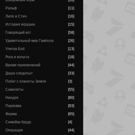
Бойцовские игры
[16]
Ральф
[11]
Лило и Стич
[16]
История игрушек
[15]
Говорящий кот
[58]
Удивительный мир Гамбола
[26]
Улитка Боб
[13]
Рога и копыта
[18]
Время приключений
[44]
Даша следопыт
[33]
Побег с планеты Земля
[3]
Самолеты
[55]
Ниндзя
[80]
Парковка
[93]
Ферма
[65]
Семейка Крудс
[4]
Операция
[44]