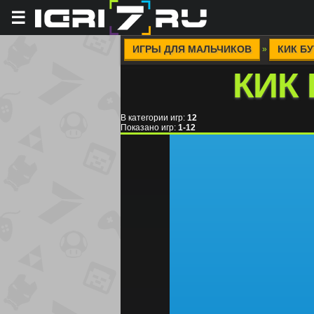
☰
ИГРЫ ДЛЯ МАЛЬЧИКОВ
КИК Б
»
КИК
В категории игр
:
12
Показано игр
:
1-12