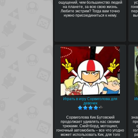
ощущений, чем большинство людей
у
на планете, за всю свою жизнь.
гон
Любите экстрим? Тогда вам точно
пер
нужно присоединиться к нему.
вы
Играть в игру Сорвиголова для
Иг
девочек
Сорвиголова Кик Бутовский
зна
продолжает удивлять нас своими
пр
трюками. Скейтборд, мотоцикл,
гоночный автомобиль – все что угодно
го
может использовать Кик, для того
р