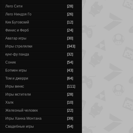
Лего Сити
[28]
Лего Ниндзя Го
[26]
Кик Бутовский
[12]
Финис и Ферб
[24]
Аватар игры
[30]
Игры стрелялки
[343]
кунг-фу панда
[32]
Соник
[54]
Бэтмен игры
[43]
Том и джерри
[64]
Игры винкс
[111]
Игры мстители
[28]
Халк
[10]
Железный человек
[22]
Игры Ханна Монтана
[39]
Свадебные игры
[54]