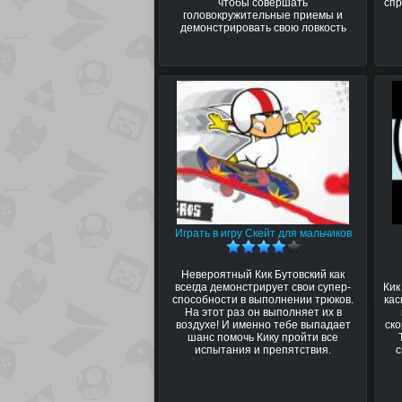
чтобы совершать
спр
головокружительные приемы и
демонстрировать свою ловкость
Играть в игру Скейт для мальчиков
Невероятный Кик Бутовский как
всегда демонстрирует свои супер-
Кик
способности в выполнении трюков.
кас
На этот раз он выполняет их в
воздухе! И именно тебе выпадает
ско
шанс помочь Кику пройти все
испытания и препятствия.
с