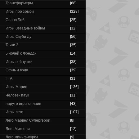
Трансформеры
[68]
Игры про зомби
[328]
Спанч Боб
[25]
Игры Звездные войны
[32]
Игры Скуби Ду
[56]
Тачки 2
[35]
5 ночей с Фредди
[14]
Игры войнушки
[38]
Огонь и вода
[39]
ГТА
[31]
Игры Марио
[136]
Человек паук
[31]
наруто игры онлайн
[43]
Игры лего
[107]
Лего Марвел Супергерои
[8]
Лего Миксели
[12]
Лего минифигурки
[9]