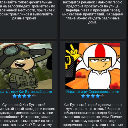
страивайте головокружительные
находится ребёнок. Главному герою
ки на велосипедах! Промчитесь по
предстоит проехаться по улице,
есеченной местности, прыгайте с
перепрыгивая и приседая перед
соких трамплинов и выполняйте
множеством препятствий. На заднем
разные трюки!
плане можно увидеть различные
дома.
рать в игру Кик Бутовский драки
Играть в игру Сорвиголова гонки
Супергерой Кик Бутовский,
Кик Бутовский, герой одноименного
менитый юный каскадер и гонщик
мультсериала, отважный борец с
одолжает демонстрировать свои
обыденностью и каскадер бросает
способности. Интересно, какие
вызов новым препятствиям. Помоги
ловокружительные трюки на этот
отважному парню блестяще
аз покажет нам Кик? Помоги ему
продемонстрировать свои трюковые