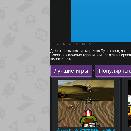
РЕКЛАМА
Добро пожаловать в мир Кика Бутовского, двен
Вместе с любимым героем вам предстоит броси
видов спорта!
Лучшие игры
Популярные
·
Играть в игру Супер гонки на карте