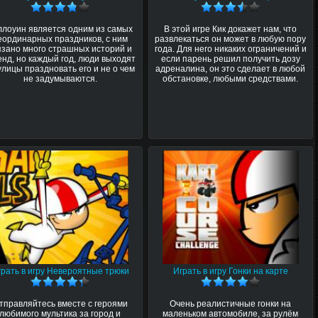
ллоуин является одним из самых
В этой игре Кик докажет нам, что
еординарных праздников, с ним
развлекаться он может в любую пору
язано много страшных историй и
года. Для него никаких ограничений и
енд, но каждый год, люди выходят
если парень решил получить дозу
улицы праздновать его и не о чем
адреналина, он это сделает в любой
не задумываются.
обстановке, любыми средствами.
грать в игру Невероятные трюки
Играть в игру Гонки на карте
тправляйтесь вместе с героями
Очень реалистичные гонки на
любимого мультика за город и
маленьком автомобиле, за рулём