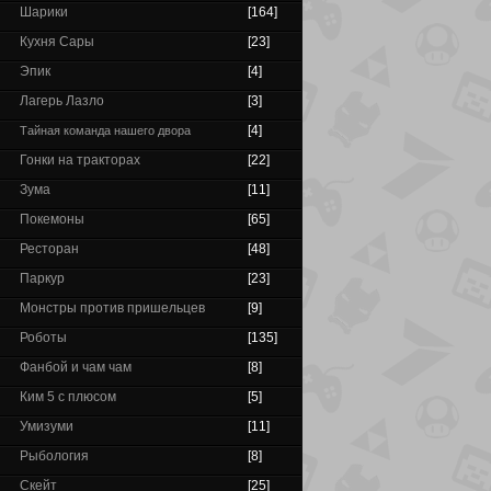
Шарики
[164]
Кухня Сары
[23]
Эпик
[4]
Лагерь Лазло
[3]
[4]
Тайная команда нашего двора
Гонки на тракторах
[22]
Зума
[11]
Покемоны
[65]
Ресторан
[48]
Паркур
[23]
Монстры против пришельцев
[9]
Роботы
[135]
Фанбой и чам чам
[8]
Ким 5 с плюсом
[5]
Умизуми
[11]
Рыбология
[8]
Скейт
[25]