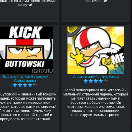
авиться со всеми препятствиями
способности!
на пути!
Играть в игру Kик Бутовский
Играть в игру Гонки с Киком
Сорвиголова
Герой мультсериала Кик Бутовский –
 Бутовский – знаменитый гонщик-
маленький отважный парень, который
кадер, который может выполнять
мечтает стать знаменитым и
крутые трюки на невероятной
бороться с обыденностью. Он
рости, которые вам и не снились!
чертовски хорош в экстремальных
Только ты можешь помочь Кику
видах спорта и выполнении
правиться с опасной трассой и
головокружительных трюков.
преодолеть все препятствия!