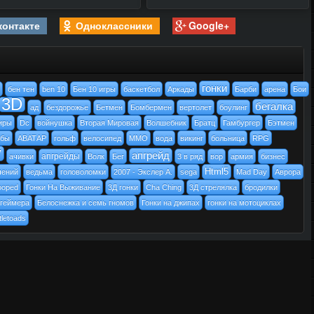
контакте
Одноклассники
Google+
гонки
бен тен
ben 10
Бен 10 игры
баскетбол
Аркады
Барби
арена
Бои
3D
бегалка
ад
бездорожье
Бетмен
Бомбермен
вертолет
боулинг
иры
Dc
войнушка
Вторая Мировая
Волшебник
Братц
Гамбургер
Бэтмен
бы
АВАТАР
гольф
велосипед
MMO
вода
викинг
больница
RPG
y
апгрейд
апгрейды
ачивки
Волк
Бег
3 в ряд
вор
армия
бизнес
Html5
чений
ведьма
головоломки
2007 - Экслер А.
sega
Mad Day
Аврора
ooped
Гонки На Выживание
3Д гонки
Cha Ching
3Д стрелялка
бродилки
 геймера
Белоснежка и семь гномов
Гонки на джипах
гонки на мотоциклах
tletoads