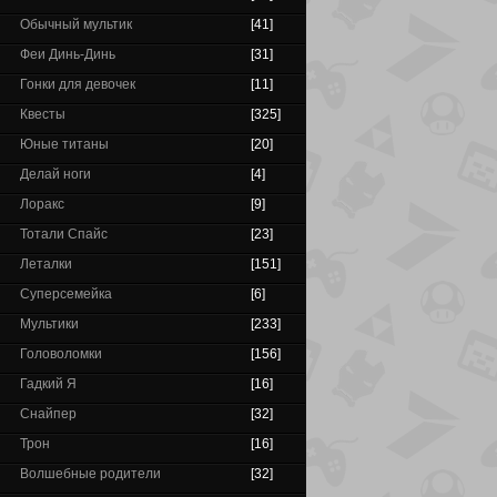
Обычный мультик
[41]
Феи Динь-Динь
[31]
Гонки для девочек
[11]
Квесты
[325]
Юные титаны
[20]
Делай ноги
[4]
Лоракс
[9]
Тотали Спайс
[23]
Леталки
[151]
Суперсемейка
[6]
Мультики
[233]
Головоломки
[156]
Гадкий Я
[16]
Снайпер
[32]
Трон
[16]
Волшебные родители
[32]