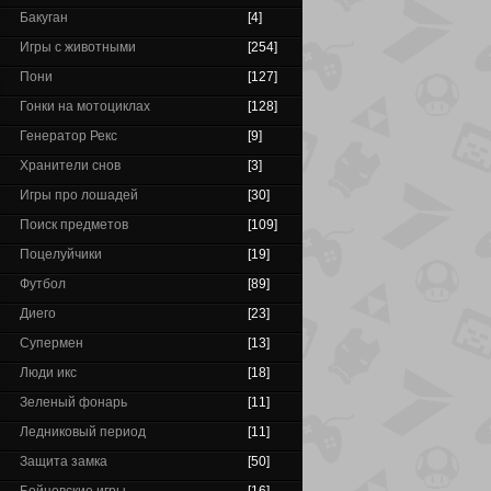
Бакуган
[4]
Игры с животными
[254]
Пони
[127]
Гонки на мотоциклах
[128]
Генератор Рекс
[9]
Хранители снов
[3]
Игры про лошадей
[30]
Поиск предметов
[109]
Поцелуйчики
[19]
Футбол
[89]
Диего
[23]
Супермен
[13]
Люди икс
[18]
Зеленый фонарь
[11]
Ледниковый период
[11]
Защита замка
[50]