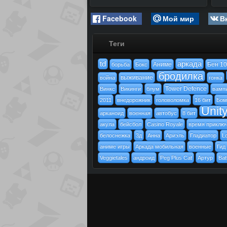
Facebook
Мой мир
В
Теги
td
аркада
Аниме
Бен 10
борьба
Бокс
бродилка
выживание
война
гонка
Tower Defence
Винкс
Викинги
блум
вамп
2011
внедорожник
головоломка
16 бит
Бом
Unit
арканоид
военная
автобус
8 бит
акула
бейсбол
Casino Royale
время приклю
белоснежка
3д
Анна
Ариэль
Гладиатор
L
аниме игры
Аркада мобильная
военные
Гид
Veggietales
андроид
Peg Plus Cat
Артур
Bat