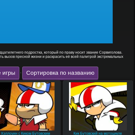
адцатилетнего подростка, который по праву носит звание Сорвиголова.
ть вызов пресной жизни и раскрасить её всей палитрой экстремальных
 игры
Сортировка по названию
·
Хэллоуин с Киком Бутовским
Кик Бутовский на мотоцикле