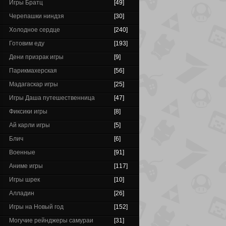
Игры Братц
[49]
Черепашки ниндзя
[30]
Холодное сердце
[240]
Готовим еду
[193]
Дени призрак игры
[9]
Парикмахерская
[56]
Мадагаскар игры
[25]
Игры Даша путешественница
[47]
Фиксики игры
[8]
Ай карли игры
[5]
Блич
[6]
Военные
[91]
Аниме игры
[117]
Игры шрек
[10]
Алладин
[26]
Игры на Новый год
[152]
Могучие рейнджеры самураи
[31]