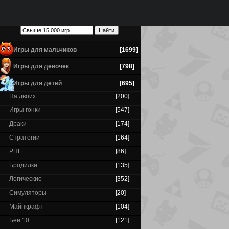
Игры для мальчиков
[1699]
Игры для девочек
[798]
Игры для детей
[695]
На двоих
[200]
Игры гонки
[547]
Драки
[174]
Стратегии
[164]
РПГ
[86]
Бродилки
[135]
Логические
[352]
Симуляторы
[20]
Майнкрафт
[104]
Бен 10
[121]