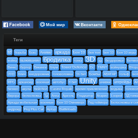
Facebook
Мой мир
Вконтакте
Однокла
Теги
td
аркада
Аниме
Бен 10
борьба
Бокс
бен тен
ben 10
Бен 10 игры
3D
бродилка
выживание
война
гонка
ад
бездорожье
Бетме
Tower Defence
Винкс
бургер
Викинги
блум
Dc
TMNT
войнушка
Втор
2011
блич
внедорожник
головоломка
16 бит
Бомбы
АВАТАР
гольф
вел
Unity
апгрейды
RPG
арканоид
военная
автобус
8 бит
ачивки
An
бизнес
акула
бейсбол
Casino Royale
время приключений
ведьма
голово
Аврора
белоснежка
3д
Анна
Ариэль
Гладиатор
Агарио
Looped
3Д гонк
Аркада мобильная
военные
Бен 10 Омниверс
Гид геймера
Белоснежка и се
андроид
Peg Plus Cat
Артур
Battletoads