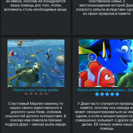
их имена, поэтому ей понадобится
собственной семьи, о
ваша помощь для того, чтобы
местонахождении которой Дор
вспомнить столь необходимые вещи.
попросту забыла вследствие одн
из своих провалов в памяти.
Играть в игру Найди рыбки
Играть в игру Найди цифры с Д
Счастливый Марлин наконец-то
У Дори часто случаются провал
нашел своего единственного и
памяти, поэтому она никогда н
дорогого сына Немо, избежав
может сконцентрироваться на че
опасностей долгого путешествия. В
одном, а если и концентрируется,
поисках ему помогала близкая
совершенно забывает о других с
подруга Дори – смелая рыба-хирург.
делах. Ей сильно нужна наша
помощь.