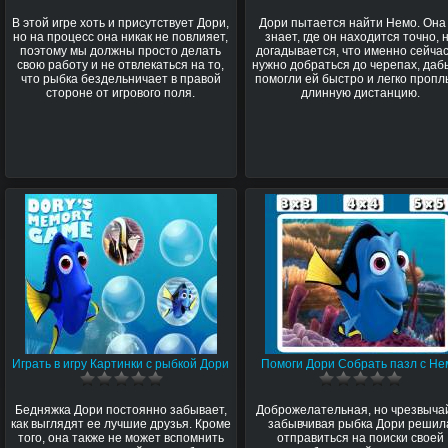
В этой игре хоть и присутствует Дори,
Дори пытается найти Немо. Она
но на процесс она никак не повлияет,
знает, где он находится точно, 
поэтому мы должны просто делать
догадывается, что именно сейчас
свою работу и не отвлекаться на то,
нужно добраться до черепах, даб
что рыбка бездельничает в правой
помогли ей быстро и легко пропл
стороне от игрового поля.
длинную дистанцию.
Играть в игру Картинки с рыбкой Дори
Помоги Дори Собрать пазл с Не
Бедняжка Дори постоянно забывает,
Доброжелательная, но чрезвыча
как выглядят ее лучшие друзья. Кроме
забывчивая рыбка Дори решил
того, она также не может вспомнить
отправиться на поиски своей