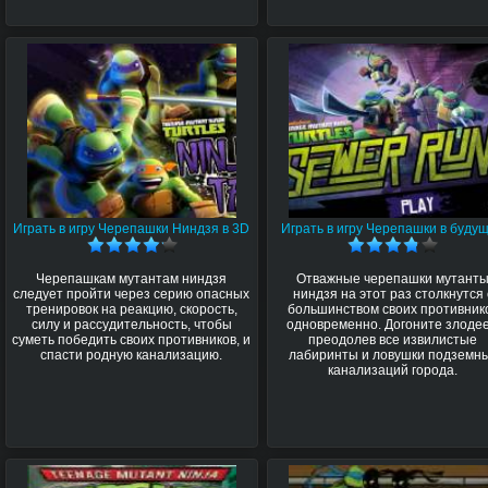
Играть в игру Черепашки Ниндзя в 3D
Играть в игру Черепашки в буду
Черепашкам мутантам ниндзя
Отважные черепашки мутант
следует пройти через серию опасных
ниндзя на этот раз столкнутся 
тренировок на реакцию, скорость,
большинством своих противник
силу и рассудительность, чтобы
одновременно. Догоните злодее
суметь победить своих противников, и
преодолев все извилистые
спасти родную канализацию.
лабиринты и ловушки подземн
канализаций города.