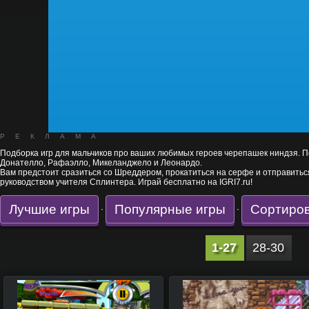
РЕКЛАМА
Подборка игр для мальчиков про ваших любимых героев черепашек ниндзя. По
Донателло, Рафаэлло, Микеланджело и Леонардо.
Вам предстоит сразиться со Шреддером, прокатиться на серфе и отправитьс
руководством учителя Сплинтера. Играй бесплатно на IGRI7.ru!
Лучшие игры
Популярные игры
Сортиров
·
·
1-27
28-30