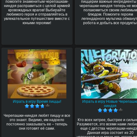
помогите знаменитым черепашкам-
пиццерии важные ингредиенты
ниндзя расправиться с целой армией
черепашки-ниндзя теперь не мо
кровожадных врагов! Выбирайте
полакомиться своим любимы
любимого героя и отправляйтесь в
блюдом. Помогите героям
увлекательное путешествие вместе с
легендарного мультика обману
юными героями!
робота и добыть все продукты
Играть в игру Время пиццы!
Играть в игру Новые Черепашк
ниндзя
Черепашки-ниндзя любят пиццу и все
это знают. Видимо, им надоело
Кто всех хитрее, быстрее и силь
постоянно заказывать ее – теперь
Разумеется, это всеми нами люб
они готовят её сами.
еще с детства черепашки-ниндз
Данная игра состоит из 20
увлекательных мини-игр, которым