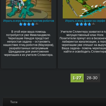
Играть в игру Ниндзи против роботов
Играть в игру Драки на серфе
В этой игре ваша помощь
Учителя Сплинтера захватил в п
потребуется уже Микеланджело.
могущественный клан Ноги.
Черепашке Ниндзя предстоит
Похитители прячут его в бесконе
непростая задача – остановить
лабиринтах канализации, а геро
нашествие птиц-роботов (Маузеров),
черепашки уже спешат на выруч
разработанных хитроумным
Ваша задача– помочь черепашк
Шреддером для уничтожения
найти и освободить Сплинтера
черепашек и их учителя Сплинтера.
1-27
28-30
Теги