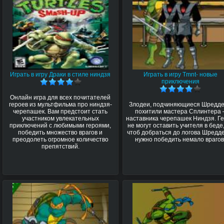
Играть в игру Драки в стиле ниндзя
Играть в игру Tmnt- новые
приключения
Онлайн игра для всех почитателей
героев из мультфильма про ниндзя-
Злодеи, подчиняющиеся Шредде
черепашек. Вам предстоит стать
похитили мастера Сплинтера 
участником увлекательных
наставника черепашек Ниндзя. Г
приключений с любимыми героями,
не могут оставить учителя в беде
победить множество врагов и
чтоб добраться до логова Шредд
преодолеть огромное количество
нужно победить немало врагов
препятствий.