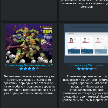
можете насладиться в одном из д
режимов.
Играть в игру Черепашки ниндзя 2
Играть в игру Web Tycoon
Черепашки мутанты ниндзя вот уже
Главными героями являются
несколько месяцев отдыхают от
известные и всеми нами любим
сражений, периодически отвлекаясь
Ниндзя Черепашки. Им снова
на то чтобы контролировать уровень
предстоит бороться за
преступности в родном городе. Но их
справедливость. Вашими
уже поджидают большие проблемы.
противниками станут другие жер
мутаций, а героя, который будет
центре событий, вы выберете са