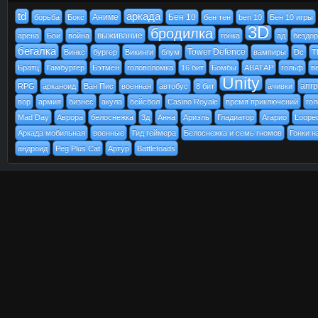
td
аркада
Аниме
Бен 10
борьба
Бокс
бен тен
ben 10
Бен 10 игры
3D
бродилка
выживание
арена
Бои
война
гонка
ад
бездо
бегалка
Tower Defence
Винкс
бургер
Викинги
блум
вампиры
Dc
T
Братц
Гамбургер
Бэтмен
головоломка
16 бит
Бомбы
АВАТАР
гольф
в
Unity
апг
RPG
арканоид
Ван Пис
военная
автобус
8 бит
ачивки
вор
армия
бизнес
акула
бейсбол
Casino Royale
время приключений
го
Mad Day
Аврора
белоснежка
3д
Анна
Ариэль
Гладиатор
Агарио
Loope
Аркада мобильная
военные
Гид геймера
Белоснежка и семь гномов
Гонки н
андроид
Peg Plus Cat
Артур
Battletoads