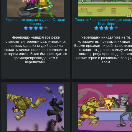
Черепашки ниндзя в ударе Старая
Толстые Черепашки ниндзя спас
школа
Нью-Йорк
Черепашки-ниндзя все реже
Черепашки ниндзя уже не те,
становятся героями различных игр,
которыми вы привыкли их видет
поэтому одна из студий решила
Время проходит, и ребята потихо
создать качественное приложение, в
отходят от дел, поскольку им н
котором можно было бы насладиться
помощь регулярно подоспеваю
времяпрепровождением с
новые герои и различные борцы
черепахами.
злом.