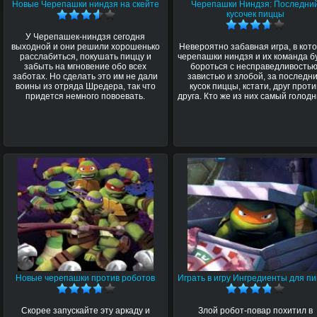
Новые Черепашки ниндзя на скейте
Черепашки Ниндзя: Последни
кусочек пиццы
У Черепашек-ниндзя сегодня
выходной и они решили хорошенько
Невероятно забавная игра, в кот
расслабиться, покушать пиццу и
черепашки ниндзя и их команда б
забыть на мгновение обо всех
бороться с несправедливостью
заботах. Но сделать это им не дали
завистью и злобой, за последн
воины из отряда Шредера, так что
кусок пиццы, кстати, друг проти
придется немного повоевать.
друга. Кто же из них самый голод
Новые черепашки против роботов
Играть в игру Ингредиенты для п
Скорее запускайте эту аркаду и
Злой робот-повар похитил в