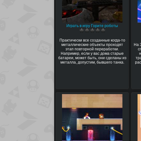
Играть в игру Горите роботы
Практически все созданные когда-то
металлические объекты проходят
На 
этап повторной переработки.
с
Например, если у вас дома старые
батареи, может быть, они сделаны из
тр
металла, допустим, бывшего танка.
рас