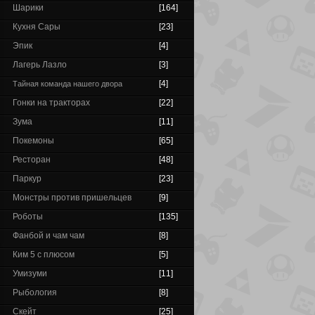
Шарики
[164]
Кухня Сары
[23]
Эпик
[4]
Лагерь Лазло
[3]
[4]
Тайная команда нашего двора
Гонки на тракторах
[22]
Зума
[11]
Покемоны
[65]
Ресторан
[48]
Паркур
[23]
Монстры против пришельцев
[9]
Роботы
[135]
Фанбой и чам чам
[8]
Ким 5 с плюсом
[5]
Умизуми
[11]
Рыбология
[8]
Скейт
[25]