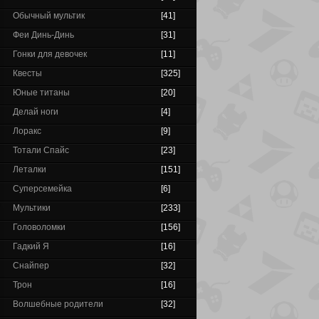
Обычный мультик
[41]
Феи Динь-Динь
[31]
Гонки для девочек
[11]
Квесты
[325]
Юные титаны
[20]
Делай ноги
[4]
Лоракс
[9]
Тотали Спайс
[23]
Леталки
[151]
Суперсемейка
[6]
Мультики
[233]
Головоломки
[156]
Гадкий Я
[16]
Снайпер
[32]
Трон
[16]
Волшебные родители
[32]