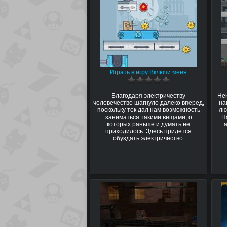
Играть в игру Включи меня
Благодаря электричеству
Не
человечество шагнуло далеко вперед,
на
поскольку ток дал нам возможность
лю
заниматься такими вещами, о
Н
которых раньше и думать не
приходилось. Здесь придется
обуздать электричество.