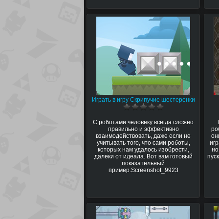
Играть в игру Скрипучие шестеренки
С роботами человеку всегда сложно
правильно и эффективно
ро
взаимодействовать, даже если не
он
учитывать того, что сами роботы,
игр
которых нам удалось изобрести,
но
далеки от идеала. Вот вам готовый
пус
показательный
пример.Screenshot_9923