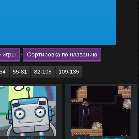
 игры
Сортировка по названию
·
54
55-81
82-108
109-135