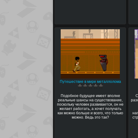
Путешествие в мире металлолома
Подобное будущее имеет вполне
С
реальные шансы на существование,
раз
поскольку человек развивается, он не
желает работать, а хочет получать
как можно больше и всего, что только
на
можно. Ведь это так?
ст