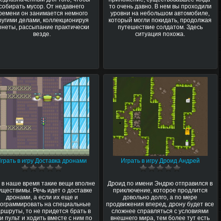
собирать мусор. От недавнего
то очень давно. В нем вы проходили
ремени он занимается немного
уровни на небольшом автомобиле,
ругими делами, коллекционируя
который могли покидать, продолжая
онеты, рассыпание практически
путешествие солдатом. Здесь
везде.
ситуация похожа.
грать в игру Доставка дронами
Играть в игру Дроид Андрей
 в наше время такие вещи вполне
Дроид по имени Эндрю отправился в
уществимы. Речь идет о доставке
приключение, которое продлится
дронами, а если их еще и
довольно долго, а по мере
ограммировать на специальные
продвижения вперед, дрону будет все
ршруты, то не придется брать в
сложнее справляться с условиями
ки пульт и ходить вместе с ним по
внешнего мира, тем более тут есть