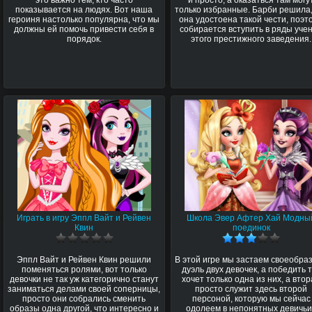
показывается на людях. Вот наша
только избранные. Барби решила,
героиня настолько популярна, что мы
она удостоена такой чести, поэт
должны ей помочь привести себя в
собирается вступить в ряды уче
порядок.
этого престижного заведения.
Играть в игру Эппл Вайт и Рейвен
Школа Эвер Афтер Хай Модны
Квин
поединок
Эппл Вайт и Рейвен Квин решили
В этой игре мы застаем своеобра
поменяться ролями, вот только
дуэль двух девочек, а победить 
девочки не так уж категорично станут
хочет только одна из них, а вто
заниматься делами своей соперницы,
просто служит здесь второй
просто они собрались сменить
персоной, которую мы сейчас
образы одна другой, что интересно и
одолеем в непонятных девичь