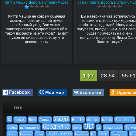
Китти Чешир Дорога в Страну Чудес
Лиззи Хартс Дорога в Страну Чу
Китти Чешир не совсем обычная
Вы наверняка уже встречались
девочка, поэтому за ней нужен
играми, в которых приходилос
особенный уход. Вас может
работать с одеждой. Иногда мы 
заинтересовать вопрос: зачем ей в
покупаем, иногда шьем, а вот сег
таком возрасте чей-то уход? Так вот
будет примерять на очень
нужен он ей просто потому, что
популярную девочку Лиззи Харт
девочке лень.
Знаете такую?
1-27
28-54
55-61
Facebook
Мой мир
Вконтакте
Однокла
Теги
td
аркада
Аниме
Бен 10
борьба
Бокс
бен тен
ben 10
Бен 10 игры
3D
бродилка
выживание
война
гонка
ад
бездорожье
Бетме
Tower Defence
Винкс
Викинги
блум
Бионикл
Dc
TMNT
войнушка
Вто