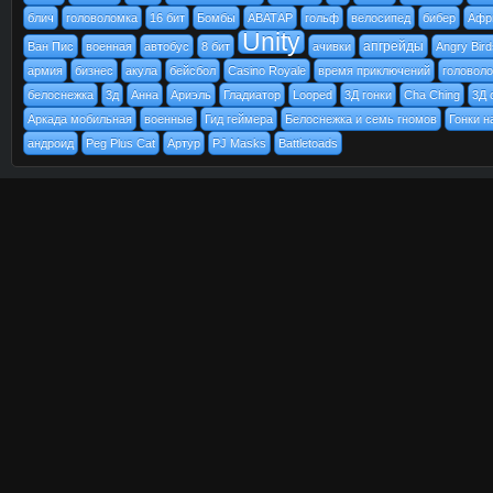
блич
головоломка
16 бит
Бомбы
АВАТАР
гольф
велосипед
бибер
Афр
Unity
апгрейды
Ван Пис
военная
автобус
8 бит
ачивки
Angry Bird
армия
бизнес
акула
бейсбол
Casino Royale
время приключений
головол
белоснежка
3д
Анна
Ариэль
Гладиатор
Looped
3Д гонки
Cha Ching
3Д 
Аркада мобильная
военные
Гид геймера
Белоснежка и семь гномов
Гонки н
андроид
Peg Plus Cat
Артур
PJ Masks
Battletoads