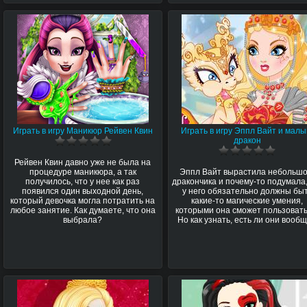
Играть в игру Маникюр Рейвен Квин
Играть в игру Эппл Вайт и мал
дракон
Рейвен Квин давно уже не была на
процедуре маникюра, а так
Эппл Вайт вырастила небольшо
получилось, что у нее как раз
дракончика и почему-то подумала,
появился один выходной день,
у него обязательно должны бы
который девочка могла потратить на
какие-то магические умения,
любое занятие. Как думаете, что она
которыми она сможет пользовать
выбрала?
Но как узнать, есть ли они вооб