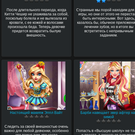
После длительного периода, когда
Странные мы порой находим для
Китти Чешир не ухаживала за собой,
игры, но они от этого не перест
поскольку болела и не вылезала из
быть интересными. Вот здесь,
кровати, с ее кожей и волосами
казалось бы, обычное приложени
произошла беда. Теперь девочке
лечении зубов, но в итоге вы
придется возвратить былую
встретитесь с непривычным
внешность.
заданием.
Настоящий макияж Эппл Вайт
Барби навещает эвер афтер х
зимой
Следить за своей внешностью очень
важно для любой девчонки, особенно
Попасть в «Высшую школу» не та
это важно тем, кто часто
и просто, а оказаться там могу