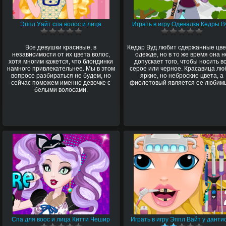
Эппл Уайт спа волос и лица
Играть в игру Одевалка Кедры В
Все девушки красивые, в
Кедар Вуд любит сдержанные цве
независимости от их цвета волос,
одежде, но в то же время она н
хотя многим кажется, что блондинки
допускает того, чтобы носить в
намного привлекательнее. Мы в этом
серое или черное. Красавица лю
вопросе разбираться не будем, но
яркие, но неброские цвета, а
сейчас поможем именно девочке с
фиолетовый является ее любим
белыми волосами.
Спа для воос и лица Китти Чешир
Играть в игру Эппл Вайт у данти