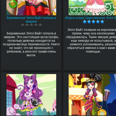
Беременная Эппл Вайт попала в
Играть в игру Царственная Эппл 
аварию
Эппл Вайт позвали на королевс
Беременная Эппл Вайт попала в
прием, чему она неописуемо
аварию. Это настоящая катастрофа,
обрадовалась. Такие эмоции дев
поскольку девочка находится на
еще никогда не испытывала, а
позднем месяце беременности. Никто
немного успокоившись, решил
не знает, что же произошло с
обратиться именно к нам с вами
ребенком, а риск его травм очень
помощью.
высок.