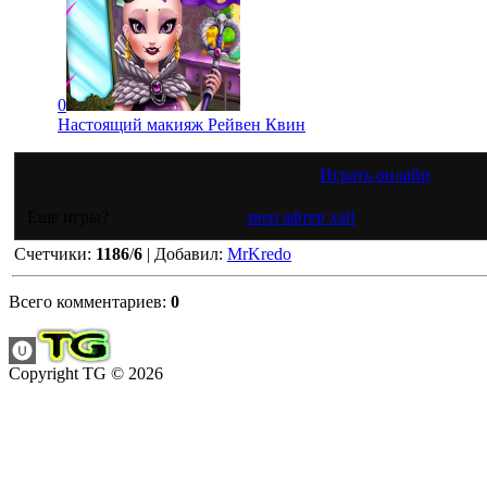
0
Настоящий макияж Рейвен Квин
Играть онлайн
Еще игры?
эвер афтер хай
Счетчики
:
1186
/
6
|
Добавил
:
MrKredo
Всего комментариев
:
0
Copyright TG © 2026