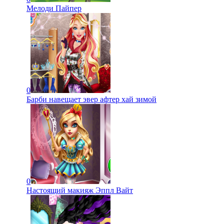
Мелоди Пайпер
0
Барби навещает эвер афтер хай зимой
0
Настоящий макияж Эппл Вайт