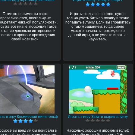
грать в игру Футгольф эволюция
Играть в игру Гольф с Энди 2
Такие эксперименты часто
Играть в гольф несложно, нужно
проваливаются, поскольку не
только уметь бить по мячику и точно
обретают никакой популярности.
попадать в лунку. Если вы справитесь
сь же все иначе, поскольку такое
с таким заданием, тогда смело
четание довольно интересное и
можете начинать прохождение
влекает в процесс прохождения
данной игры, а не умеете играть –
своей новизной.
научитесь.
ать в игру Космиеский мини гольф
Играть в игру Закати шарик в лунку
космосе вы вряд ли бы поиграли в
Насколько хорошим игроком в гольф
ни-гольф, но благодаря данному
вы себя могли бы оценить? Не