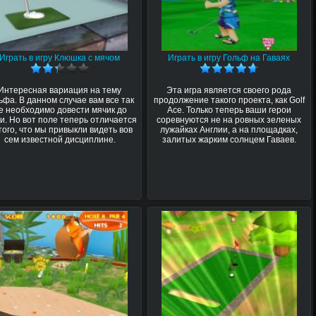
Играть в игру Клюшка с мячом
Играть в игру Гольф на Гаваях
Интересная вариация на тему
Эта игра является своего рода
ьфа. В данном случае вам все так
продолжение такого проекта, как Golf
е необходимо довести мячик до
Ace. Только теперь ваши герои
и. Но вот поле теперь отличается
соревнуются не на ровных зеленых
того, что мы привыкли видеть вов
лужайках Англии, а на площадках,
сем известной дисциплине.
залитых жарким солнцем Гаваев.