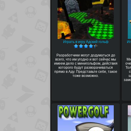
Играть в игру Адский гольф
Иг
Разработчики могут додуматься до
всего, что им угодно и вот сейчас мы
Ми
имеем дело с минигольфом, действия
оче
которого будут разворачиваться
То
прямо в Аду. Представьте себе, такое
с
тоже возможно.
ш
замо