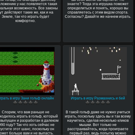
ложению у нас появляется такая
знаете? Тогда эта игрушка поможет
кальная возможность. Все законы
определиться и понять, хорошо вы
ут действуют такие же, как и на
справляетесь с этим видом спорта.
Земле, так что играть будет
Согласны? Давайте же начнем играть.
комфортно.
грать в игру Зани гольф онлайн
Играть в игру Размахнись и бей
Спорим, что вам раньше не
В такой гольф даже не нужно учиться
ходилось играть в гольф, который
играть, поскольку здесь вы и так всему
 выпущен и разработан в далеком
научитесь, сделав несколько кликов
990 году? Так что хоть сейчас не
мышки. Вот только не
пустите этот шанс, поскольку он
расстраивайтесь, когда проиграете
ожет больше вам и не выпасть.
первый раз, ведь попытку можно