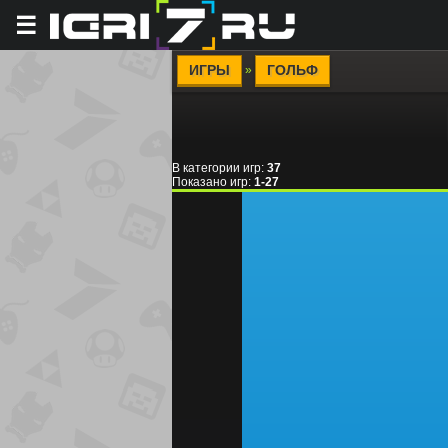
☰
ИГРЫ
ГОЛЬФ
»
В категории игр
:
37
Показано игр
:
1-27