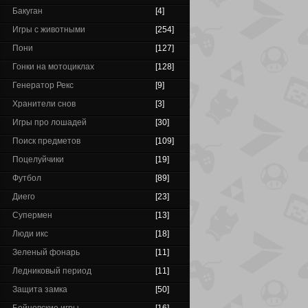
Бакуган
[4]
Игры с животными
[254]
Пони
[127]
Гонки на мотоциклах
[128]
Генератор Рекс
[9]
Хранители снов
[3]
Игры про лошадей
[30]
Поиск предметов
[109]
Поцелуйчики
[19]
Футбол
[89]
Диего
[23]
Супермен
[13]
Люди икс
[18]
Зеленый фонарь
[11]
Ледниковый период
[11]
Защита замка
[50]