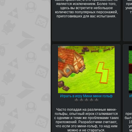
является исключением. Более того,
при
здесь вы встретите небольшое
уни
количество популярных персонажей,
т
приготовивших для вас испытания.
Играть в игру Мини мини гольф
И
Часто попадая на различные мини-
гольфы, опытный игрок сталкивается
при
с одними и теми же проблемами таких
был
приложений. Разработчики считают,
1
что если это мини-гольф, то над ним
у
можно и не стараться.
м