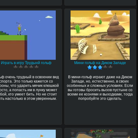
Играть в игру Трудынй гольф
Мини гольф на Диком Западе
ьф очень трудный в освоении вид
В мини-гольф играют даже на Диком
спорта. Это только кажется со
Западе, но, естественно, в своих
роны, что ударить мячик клюшкой
особенных и сложных условиях. Если
осто, а попасть им в лунку может
вы готовы бросить вызов пустыне со
бой, кто умеет бить. Но не стоит
всеми ее кознями и выходками, тогда
ть настолько в этом уверенным.
попробуйте это сделать.