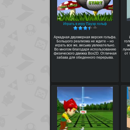
Играть в игру Пауэр гольф
Аркадная двухмерная версия гольфа.
Большого реализма не ждите – но
гол
играть все же, весьма увлекательно.
ж
Во многом благодаря использованию
лунк
физического движка Box2D. Отличная
от 
забава для обеденного перерыва.