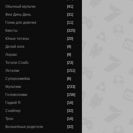
Обычный мультик
[41]
Феи Динь-Динь
[31]
Гонки для девочек
[11]
Квесты
[325]
Юные титаны
[20]
Делай ноги
[4]
Лоракс
[9]
Тотали Спайс
[23]
Леталки
[151]
Суперсемейка
[6]
Мультики
[233]
Головоломки
[156]
Гадкий Я
[16]
Снайпер
[32]
Трон
[16]
Волшебные родители
[32]