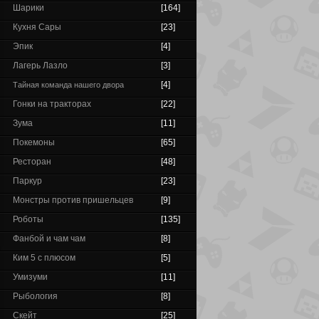
Шарики
[164]
Кухня Сары
[23]
Эпик
[4]
Лагерь Лазло
[3]
[4]
Тайная команда нашего двора
Гонки на тракторах
[22]
Зума
[11]
Покемоны
[65]
Ресторан
[48]
Паркур
[23]
Монстры против пришельцев
[9]
Роботы
[135]
Фанбой и чам чам
[8]
Ким 5 с плюсом
[5]
Умизуми
[11]
Рыбология
[8]
Скейт
[25]