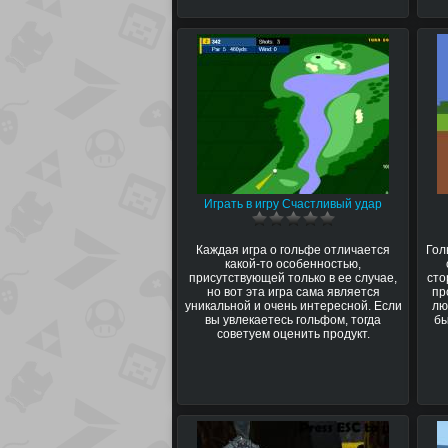
Играть в игру Счастливый удар
Каждая игра о гольфе отличается
Гол
какой-то особенностью,
присутствующей только в ее случае,
сто
но вот эта игра сама является
пр
уникальной и очень интересной. Если
лю
вы увлекаетесь гольфом, тогда
бы
советуем оценить продукт.