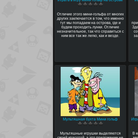
Играть в игру Мини гольф на острове
И
Отличие этого мини-гольфа от многих
других заключается в том, что именно
тут мы попадаем на острова, где и
при
будем проходить лунки. Отличие
Зде
незначительное, так что справиться с
со
ним все так же легко, как и везде.
за
Мультяшная бухта Мини гольф
Игр
Мультяшные игрушки выделяются
В 
своей красотой, а это приложение не
ми