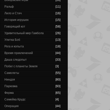
Бойцовские игры
[16]
Ральф
[11]
Лило и Стич
[16]
История игрушек
[15]
Говорящий кот
[58]
Удивительный мир Гамбола
[26]
Улитка Боб
[13]
Рога и копыта
[18]
Время приключений
[44]
Даша следопыт
[33]
Побег с планеты Земля
[3]
Самолеты
[55]
Ниндзя
[80]
Парковка
[93]
Ферма
[65]
Семейка Крудс
[4]
Операция
[44]