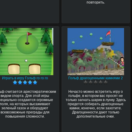
повторить.
Играть в игру Гольф го го го
Гольф драгоценными камнями 2
ьф считается аристократическим
Нечасто можно встретить игру о
видом спорта. Для этой игры
гольфе, в котором вас просят не
пециально создаются огромные
только загнать шарик в лунку. Здесь
поля, на которых высаживают
придется собирать драгоценные
зеленый газон и оборудуют
камни, конечно, если захотите.
всевозможные преграды для
Драгоценности дают только
повышения сложности.
дополнительные очки.