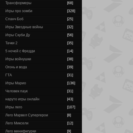
Трансформеры
[68]
Игры про зомби
[328]
Спанч Боб
[25]
Игры Звездные войны
[32]
Игры Скуби Ду
[56]
Тачки 2
[35]
5 ночей с Фредди
[14]
Игры войнушки
[38]
Огонь и вода
[39]
ГТА
[31]
Игры Марио
[136]
Человек паук
[31]
наруто игры онлайн
[43]
Игры лего
[107]
Лего Марвел Супергерои
[8]
Лего Миксели
[12]
Лего минифигурки
[9]