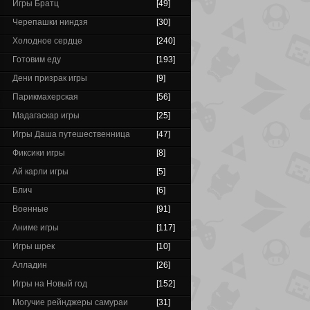
Игры Братц
[49]
Черепашки ниндзя
[30]
Холодное сердце
[240]
Готовим еду
[193]
Дени призрак игры
[9]
Парикмахерская
[56]
Мадагаскар игры
[25]
Игры Даша путешественница
[47]
Фиксики игры
[8]
Ай карли игры
[5]
Блич
[6]
Военные
[91]
Аниме игры
[117]
Игры шрек
[10]
Алладин
[26]
Игры на Новый год
[152]
Могучие рейнджеры самураи
[31]