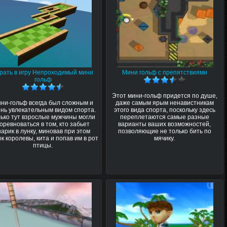
рать в игру Непроходимый мини
Мини гольф с препятствиями
гольф
Этот мини-гольф придется по душе,
ни-гольф всегда был сложным и
даже самым ярым ненавистникам
нь увлекательным видом спорта.
этого вида спорта, поскольку здесь
лько тут взрослые мужчины могли
переплетаются самые разные
оревноваться в том, кто забьет
варианты ваших возможностей,
арик в лунку, миновав при этом
позволяющие не только бить по
к королевы, кита и попав им в рот
мячику.
птицы.