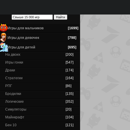
Игры для мальчиков
[1699]
Игры для девочек
[798]
Игры для детей
[695]
На двоих
[200]
Игры гонки
[547]
Драки
[174]
Стратегии
[164]
РПГ
[86]
Бродилки
[135]
Логические
[352]
Симуляторы
[20]
Майнкрафт
[104]
Бен 10
[121]