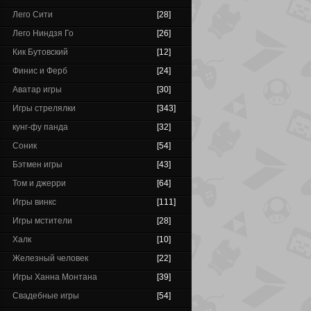
Лего Сити
[28]
Лего Ниндзя Го
[26]
Кик Бутовский
[12]
Финис и Ферб
[24]
Аватар игры
[30]
Игры стрелялки
[343]
кунг-фу панда
[32]
Соник
[54]
Бэтмен игры
[43]
Том и джерри
[64]
Игры винкс
[111]
Игры мстители
[28]
Халк
[10]
Железный человек
[22]
Игры Ханна Монтана
[39]
Свадебные игры
[54]