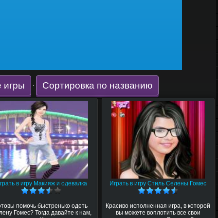
 игры
Сортировка по названию
·
грать в игру Макияж и одевалка
Играть в игру Стиль Селены Гомес
отовы помочь быстренько одеть
Красиво исполненная игра, в которой
лену Гомес? Тогда давайте к нам,
вы можете воплотить все свои