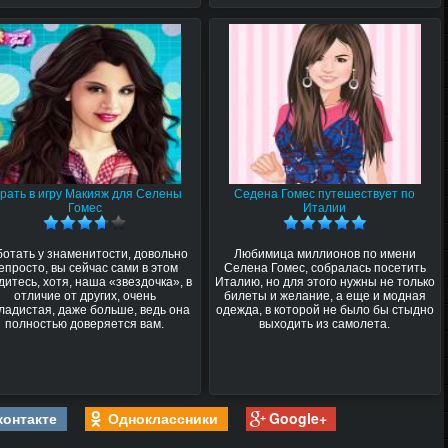
грать в игру Макияж для Селены
Седена Гомес путешествует по
Гомес
Италии
ботать у знаменитости, довольно
Любимица миллионов по имени
епросто, вы сейчас сами в этом
Селена Гомес, собралась посетить
дитесь, хотя, наша «звездочка», в
Италию, но для этого нужны не только
отличие от других, очень
билеты и желание, а еще и модная
ладистая, даже больше, ведь она
одежда, в которой не было бы стыдно
полностью доверяется вам.
выходить из самолета.
контакте
Одноклассники
Google+