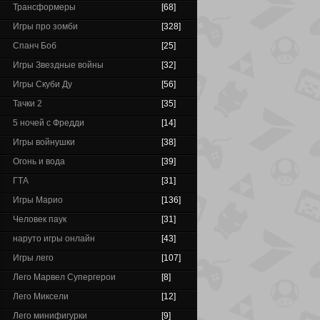
Трансформеры
[68]
Игры про зомби
[328]
Спанч Боб
[25]
Игры Звездные войны
[32]
Игры Скуби Ду
[56]
Тачки 2
[35]
5 ночей с Фредди
[14]
Игры войнушки
[38]
Огонь и вода
[39]
ГТА
[31]
Игры Марио
[136]
Человек паук
[31]
наруто игры онлайн
[43]
Игры лего
[107]
Лего Марвел Супергерои
[8]
Лего Миксели
[12]
Лего минифигурки
[9]