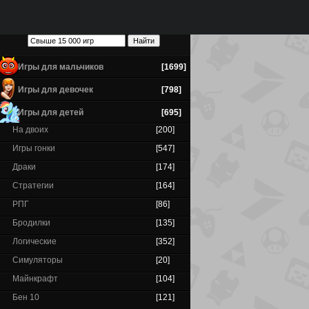
Игры для мальчиков
[1699]
Игры для девочек
[798]
Игры для детей
[695]
На двоих
[200]
Игры гонки
[547]
Драки
[174]
Стратегии
[164]
РПГ
[86]
Бродилки
[135]
Логические
[352]
Симуляторы
[20]
Майнкрафт
[104]
Бен 10
[121]