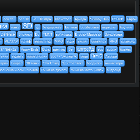
гонки
бен тен
ben 10
Бен 10 игры
баскетбол
Аркады
Scooby Doo
Барби
3D
лка
гонка
ад
бездорожье
Бетмен
Бомбермен
вертолет
боулинг
 Defence
Бионикл
Dc
TMNT
войнушка
Вторая Мировая
Волшебник
т
АВАТАР
гольф
велосипед
MMO
вода
викинг
больница
RPG
арканоид
апгрейд
апгрейды
Angry Birds
Волк
вампир
Бег
вор
армия
бизнес
Html5
чений
ведьма
головоломки
2007 - Экслер А.
sega
Аврора
гарио
Looped
3Д гонки
Cha Ching
3Д стрелялка
бродилки
аниме игры
лоснежка и семь гномов
Гонки на джипах
гонки на мотоциклах
андроид