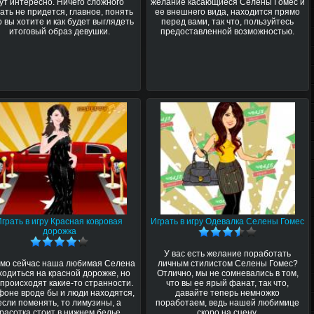
ут интересно. Ничего сложного
желание касающиеся Селены Гомес и
ать не придется, главное, понять
ее внешнего вида, находится прямо
о вы хотите и как будет выглядеть
перед вами, так что, пользуйтесь
итоговый образ девушки.
предоставленной возможностью.
Играть в игру Красная ковровая
Играть в игру Одевалка Селены Гомес
дорожка
У вас есть желание поработать
мо сейчас наша любимая Селена
личным стилистом Селены Гомес?
ходиться на красной дорожке, но
Отлично, мы не сомневались в том,
 происходят какие-то странности.
что вы ее ярый фанат, так что,
фоне вроде бы и люди находятся,
давайте теперь немножко
если поменять, то лимузины, а
поработаем, ведь нашей любимице
красотка стоит в нижнем белье.
скоро на сцену.