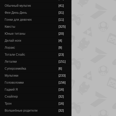
Обычный мультик
[41]
Феи Динь-Динь
[31]
Гонки для девочек
[11]
Квесты
[325]
Юные титаны
[20]
Делай ноги
[4]
Лоракс
[9]
Тотали Спайс
[23]
Леталки
[151]
Суперсемейка
[6]
Мультики
[233]
Головоломки
[156]
Гадкий Я
[16]
Снайпер
[32]
Трон
[16]
Волшебные родители
[32]