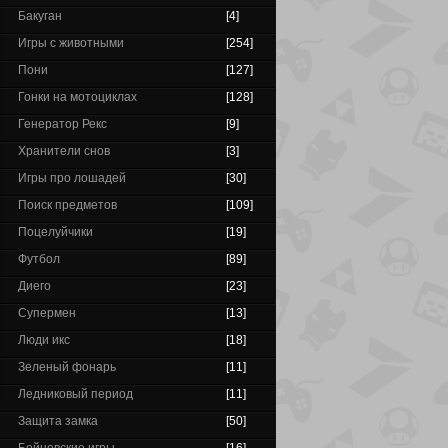
Бакуган
[4]
Игры с животными
[254]
Пони
[127]
Гонки на мотоциклах
[128]
Генератор Рекс
[9]
Хранители снов
[3]
Игры про лошадей
[30]
Поиск предметов
[109]
Поцелуйчики
[19]
Футбол
[89]
Диего
[23]
Супермен
[13]
Люди икс
[18]
Зеленый фонарь
[11]
Ледниковый период
[11]
Защита замка
[50]