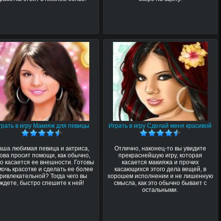
грать в игру Макияж для певицы
Играть в игру Сделай меня красивой
аша любимая певица и актриса,
Отлично, наконец-то вы увидите
ова просит помощи, как обычно,
прекраснейшую игру, которая
о касается ее внешности. Готовы
касается макияжа и прочих
очь красотке и сделать ее более
касающихся этого дела вещей, в
ривлекательной? Тогда чего вы
хорошем исполнении и не лишенную
ждете, быстро спешите к ней!
смысла, как это обычно бывает с
остальными.