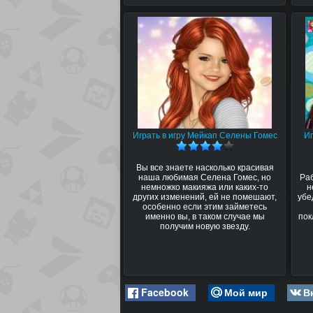
Играть в игру Мейкап Селены Гомес
И
Вы все знаете насколько красивая
наша любимая Селена Гомес, но
Ра
немножко макияжа или каких-то
н
других изменений, ей не помешают,
убе
особенно если этим займетесь
именно вы, в таком случае мы
пок
получим новую звезду.
Facebook
Мой мир
В