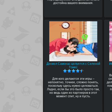
достойна вашего внимания.
Дэниел Самонас целуется с Селеной
И
Гомес
В
Для кого делаются эти игры –
сн
непонятно, точнее, сложно понять,
дел
поскольку здесь нужно целоваться.
пом
Ладно, если бы это было просто так,
п
но ведь один из партнеров в этот
момент спит, ну и пусть.