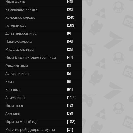
Игры Братц
[49]
Черепашки ниндзя
[30]
Холодное сердце
[240]
Готовим еду
[193]
Дени призрак игры
[9]
Парикмахерская
[56]
Мадагаскар игры
[25]
Игры Даша путешественница
[47]
Фиксики игры
[8]
Ай карли игры
[5]
Блич
[6]
Военные
[91]
Аниме игры
[117]
Игры шрек
[10]
Алладин
[26]
Игры на Новый год
[152]
Могучие рейнджеры самураи
[31]