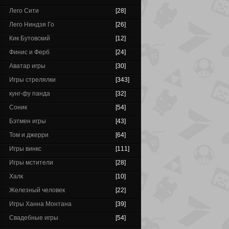
Лего Сити
[28]
Лего Ниндзя Го
[26]
Кик Бутовский
[12]
Финис и Ферб
[24]
Аватар игры
[30]
Игры стрелялки
[343]
кунг-фу панда
[32]
Соник
[54]
Бэтмен игры
[43]
Том и джерри
[64]
Игры винкс
[111]
Игры мстители
[28]
Халк
[10]
Железный человек
[22]
Игры Ханна Монтана
[39]
Свадебные игры
[54]