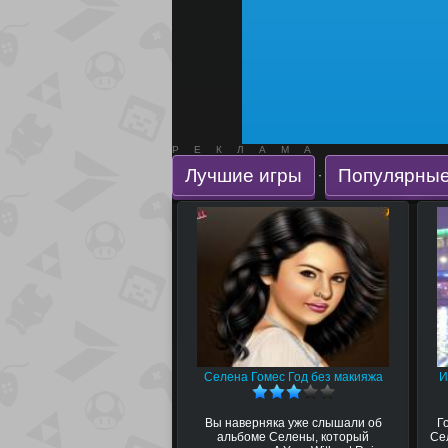
РЕКЛАМА
Лучшие игры
Популярные
·
Селена Гомес Год без макияжа
И
Вы наверняка уже слышали об
Г
альбоме Селены, который
Се