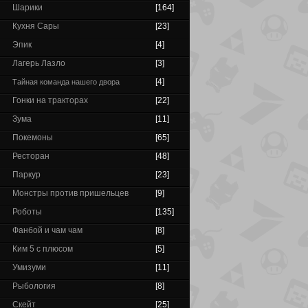
Шарики
[164]
Кухня Сары
[23]
Эпик
[4]
Лагерь Лазло
[3]
[4]
Тайная команда нашего двора
Гонки на тракторах
[22]
Зума
[11]
Покемоны
[65]
Ресторан
[48]
Паркур
[23]
Монстры против пришельцев
[9]
Роботы
[135]
Фанбой и чам чам
[8]
Ким 5 с плюсом
[5]
Умизуми
[11]
Рыбология
[8]
Скейт
[25]