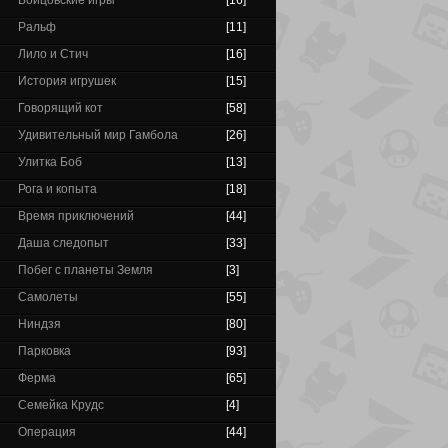
Бойцовские игры
[16]
Ральф
[11]
Лило и Стич
[16]
История игрушек
[15]
Говорящий кот
[58]
Удивительный мир Гамбола
[26]
Улитка Боб
[13]
Рога и копыта
[18]
Время приключений
[44]
Даша следопыт
[33]
Побег с планеты Земля
[3]
Самолеты
[55]
Ниндзя
[80]
Парковка
[93]
Ферма
[65]
Семейка Крудс
[4]
Операция
[44]