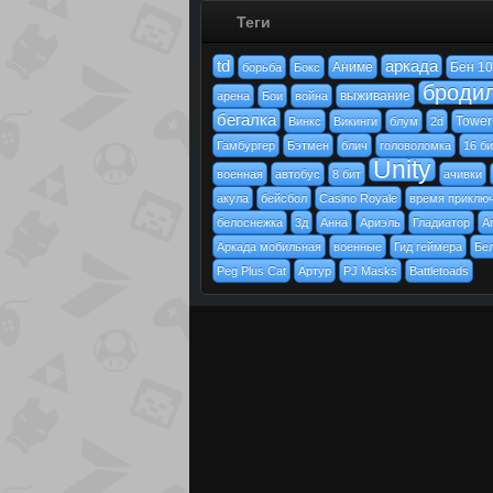
Теги
td
аркада
Аниме
Бен 10
борьба
Бокс
броди
выживание
арена
Бои
война
бегалка
Tower
Винкс
Викинги
блум
2d
Гамбургер
Бэтмен
блич
головоломка
16 би
Unity
военная
автобус
8 бит
ачивки
акула
бейсбол
Casino Royale
время приклю
белоснежка
3д
Анна
Ариэль
Гладиатор
А
Аркада мобильная
военные
Гид геймера
Бе
Peg Plus Cat
Артур
PJ Masks
Battletoads