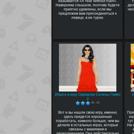
называется «A Year Without Rain».
т
Наверняка слышали, поэтому будете
дел
приятно удивлены, если мы
чег
предложим вам присоединиться к
певице, в ее турне.
Играть в игру Одевалка Селены Гомес
2
Вот и вы нашли свою игру, именно
Пря
здесь придется хорошенько
на
поработать, намного больше, чем вы
тут
делали в остальных играх, которые
На 
связаны с макияжем и
переодеванием. Она действительно