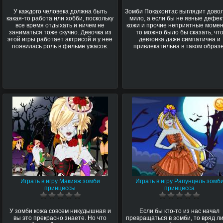
У каждого человека должна быть
Зомби Покахонтас выглядит дово
какая-то работа или хобби, поскольку
мило, а если бы не явные дефе
все время отдыхать и ничем не
кожи и прочие неприятные моме
заниматься тоже скучно. Девочка из
то можно было бы сказать, чт
этой игры работает актрисой и у нее
девчонка даже симпатична и
появилась роль в фильме ужасов.
привлекательна в таком образе
Играть в игру Макияж зомби
Играть в игру Рапунцель зомб
принцессы
принцесса
У зомби кожа совсем никудышная и
Если бы кто-то из нас начал
вы это прекрасно знаете. Но что
превращаться в зомби, то вряд л