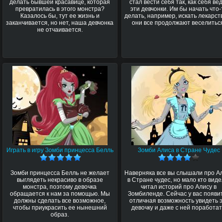
делать бывшей красавице, которая
стал вести себя так, как себя ве
превратилась в этого монстра?
эти девчонки. Им бы начать что-
Казалось бы, тут ее жизнь и
делать, например, искать лекарств
заканчивается, но нет, наша девчонка
они все продолжают веселитьс
не отчаивается.
Играть в игру Зомби принцесса Белль
Зомби Алиса в Стране Чудес
Зомби принцесса Белль не желает
Наверняка все вы слышали про А
выглядеть некрасиво в образе
в Стране чудес, но мало кто виде
монстра, поэтому девочка
читал историй про Алису в
обращается к нам за помощью. Мы
Зомбиленде. Сейчас у вас появи
должны сделать все возможное,
отличная возможность увидеть 
чтобы приукрасить ее нынешний
девочку и даже с ней поработат
образ.