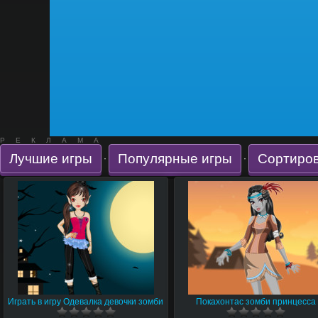
РЕКЛАМА
Лучшие игры
Популярные игры
Сортиров
·
·
Играть в игру Одевалка девочки зомби
Покахонтас зомби принцесса