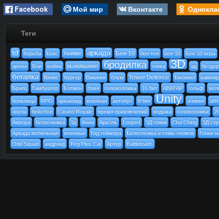
Facebook
Мой мир
Вконтакте
Однокла
Теги
td
аркада
Аниме
Бен 10
борьба
Бокс
бен тен
ben 10
Бен 10 игры
3D
бродилка
выживание
арена
Бои
война
гонка
ад
бездо
бегалка
Tower Defence
Винкс
бургер
Викинги
блум
Бионикл
вампи
Братц
Гамбургер
Бэтмен
блич
головоломка
16 бит
АВАТАР
гольф
вел
Unity
ап
больница
RPG
арканоид
военная
автобус
8 бит
ачивки
акула
бейсбол
Casino Royale
время приключений
ведьма
головоломки
2
Аврора
белоснежка
3д
Анна
Ариэль
Looped
3Д гонки
Cha Ching
3Д стр
Аркада мобильная
военные
Гид геймера
Белоснежка и семь гномов
Гонки н
Odd Squad
андроид
Peg Plus Cat
Артур
Battletoads