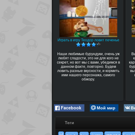
Играть в игру Теодор ловит печенье
Наши любимые бурундуки, очень уж
В
любят сладости, это ни для кого не
секрет, но вот мы с вами, убедимся в
кар
данном факте, повторно. Будем
бур
ловить разные вкусности, и кормить
вы
ими нашего персонажа, самого
обжору.
Facebook
Мой мир
В
Теги
td
аркада