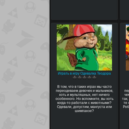
Играть в игру Одевалка Теодора
В том, что в таких играх мы часто
переодеваем девочек и мальчиков,
пе
хоть и мультяшных, нет ничего
че
особенного. Но вспомните, вы хоть
так
когда-то работали с животными?
те 
Одевали, допустим, мангуста или
Роб
шимпанзе?