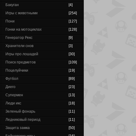
Бакуган
[4]
Игры с животными
[254]
Пони
[127]
Гонки на мотоциклах
[128]
Генератор Рекс
[9]
Хранители снов
[3]
Игры про лошадей
[30]
Поиск предметов
[109]
Поцелуйчики
[19]
Футбол
[89]
Диего
[23]
Супермен
[13]
Люди икс
[18]
Зеленый фонарь
[11]
Ледниковый период
[11]
Защита замка
[50]