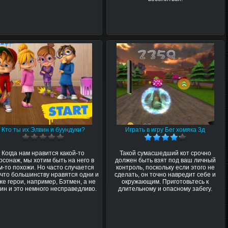
Кто ты их Элвин и буундуки?
Играть в игру Бег хомяка 3д
Когда нам нравится какой-то
Такой сумасшедший кот срочно
рсонаж, мы хотим быть на него в
должен быть взят под ваш личный
м-то похожи. Но часто случается
контроль, поскольку если этого не
, что большинству нравятся одни и
сделать, он точно навредит себе и
же герои, например, Бэтмен, а не
окружающим. Приготовьтесь к
ин и это немного несправедливо.
длительному и опасному забегу.