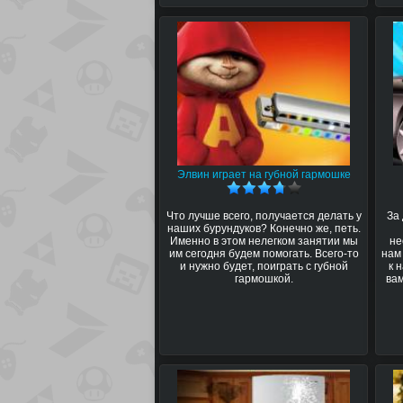
Элвин играет на губной гармошке
Что лучше всего, получается делать у
За 
наших бурундуков? Конечно же, петь.
Именно в этом нелегком занятии мы
не
им сегодня будем помогать. Всего-то
нам 
и нужно будет, поиграть с губной
к 
гармошкой.
вам