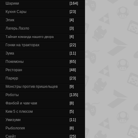
Шарики
[164]
Кухня Сары
[23]
Эпик
[4]
Лагерь Лазло
[3]
[4]
Тайная команда нашего двора
Гонки на тракторах
[22]
Зума
[11]
Покемоны
[65]
Ресторан
[48]
Паркур
[23]
Монстры против пришельцев
[9]
Роботы
[135]
Фанбой и чам чам
[8]
Ким 5 с плюсом
[5]
Умизуми
[11]
Рыбология
[8]
Скейт
[25]