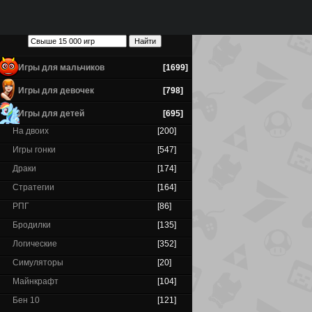
Игры для мальчиков
[1699]
Игры для девочек
[798]
Игры для детей
[695]
На двоих
[200]
Игры гонки
[547]
Драки
[174]
Стратегии
[164]
РПГ
[86]
Бродилки
[135]
Логические
[352]
Симуляторы
[20]
Майнкрафт
[104]
Бен 10
[121]