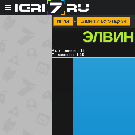
☰
ИГРЫ
ЭЛВИН И БУРУНДУКИ
»
ЭЛВИН
В категории игр
:
15
Показано игр
:
1-15