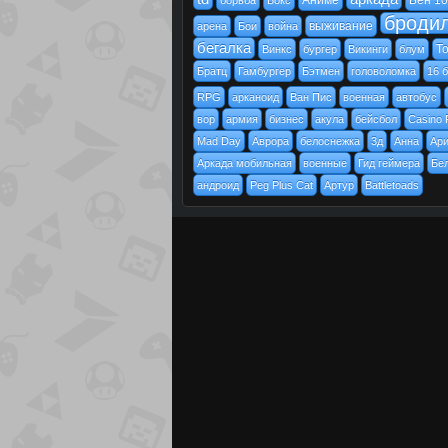
Аниме
Бен 10
борьба
Бокс
броди
выживание
арена
Бои
война
бегалка
T
Винкс
бургер
Викинги
блум
Братц
Гамбургер
Бэтмен
головоломка
16 
RPG
арканоид
Ван Пис
военная
автобус
вор
армия
бизнес
акула
бейсбол
Casino 
Mad Day
Аврора
белоснежка
3д
Анна
Ар
Аркада мобильная
военные
Гид геймера
Бе
андроид
Peg Plus Cat
Артур
Battletoads