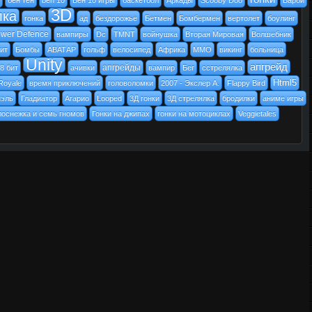
бен тен
ben 10
Бен 10 игры
баскетбол
Аркады
Scooby Doo
Барби
3D
лка
гонка
ад
бездорожье
Бетмен
Бомбермен
вертолет
боулинг
ower Defence
вампиры
Dc
TMNT
войнушка
Вторая Мировая
Волшебник
бит
Бомбы
АВАТАР
гольф
велосипед
Африка
MMO
викинг
больница
Unity
апгрейд
апгрейды
8 бит
ачивки
вампир
Бег
cстрелялка
Html5
Royale
время приключений
головоломки
2007 - Экслер А.
Flappy Bird
иэль
Гладиатор
Агарио
Looped
3Д гонки
3Д стрелялка
бродилки
аниме игры
лоснежка и семь гномов
Гонки на джипах
гонки на мотоциклах
Veggietales