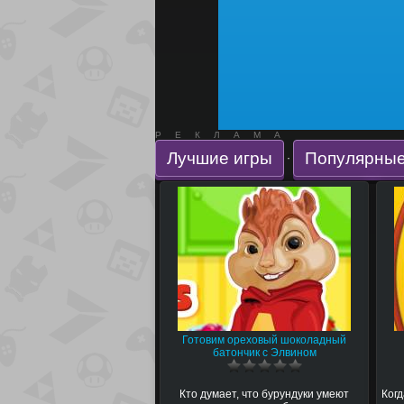
РЕКЛАМА
Лучшие игры
Популярные
·
Готовим ореховый шоколадный
батончик с Элвином
Кто думает, что бурундуки умеют
Когд