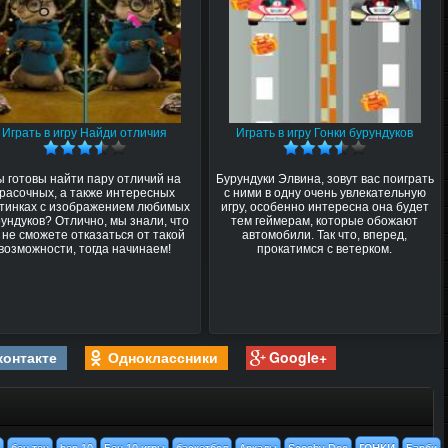
Играть в игру Найди отличия
Играть в игру Гонки бурундуков
ы готовы найти пару отличий на
Бурундуки Элвина, зовут вас поиграть
красочных, а также интересных
с ними в одну очень увлекательную
тинках с изображением любимых
игру, особенно интересна она будет
ундуков? Отлично, мы знали, что
тем геймерам, которые обожают
 не сможете отказаться от такой
автомобили. Так что, вперед,
возможности, тогда начинаем!
прокатимся с ветерком.
контакте
Одноклассники
Google+
гонки