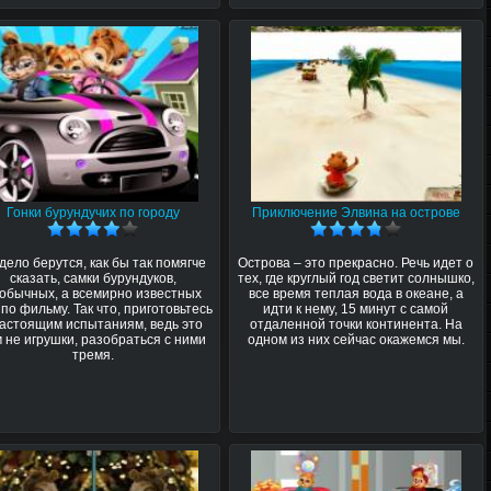
Гонки бурундучих по городу
Приключение Элвина на острове
дело берутся, как бы так помягче
Острова – это прекрасно. Речь идет о
сказать, самки бурундуков,
тех, где круглый год светит солнышко,
обычных, а всемирно известных
все время теплая вода в океане, а
по фильму. Так что, приготовьтесь
идти к нему, 15 минут с самой
настоящим испытаниям, ведь это
отдаленной точки континента. На
 не игрушки, разобраться с ними
одном из них сейчас окажемся мы.
тремя.