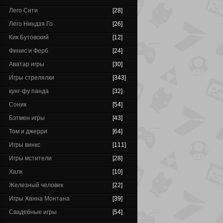
Лего Сити
[28]
Лего Ниндзя Го
[26]
Кик Бутовский
[12]
Финис и Ферб
[24]
Аватар игры
[30]
Игры стрелялки
[343]
кунг-фу панда
[32]
Соник
[54]
Бэтмен игры
[43]
Том и джерри
[64]
Игры винкс
[111]
Игры мстители
[28]
Халк
[10]
Железный человек
[22]
Игры Ханна Монтана
[39]
Свадебные игры
[54]