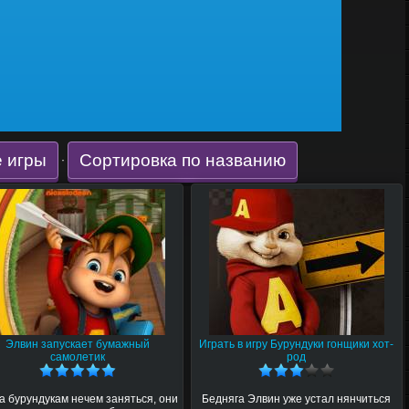
 игры
Сортировка по названию
·
Элвин запускает бумажный
Играть в игру Бурундуки гонщики хот-
самолетик
род
а бурундукам нечем заняться, они
Бедняга Элвин уже устал нянчиться