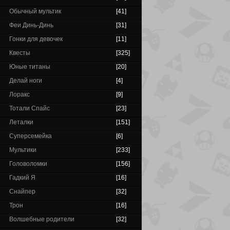
Обычный мультик
[41]
Феи Динь-Динь
[31]
Гонки для девочек
[11]
Квесты
[325]
Юные титаны
[20]
Делай ноги
[4]
Лоракс
[9]
Тотали Спайс
[23]
Леталки
[151]
Суперсемейка
[6]
Мультики
[233]
Головоломки
[156]
Гадкий Я
[16]
Снайпер
[32]
Трон
[16]
Волшебные родители
[32]