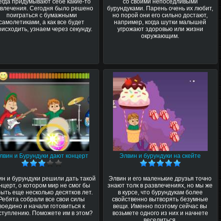
егда придумывают себе какие-то
со своими непоседливыми
звлечения. Сегодня было решено
бурундуками. Парень очень их любит,
поиграться с бумажными
но порой они его сильно достают,
самолетиками, а как все будет
например, когда шутки малышей
оисходить, узнаем через секунду.
угрожают здоровью или жизни
окружающим.
лвин и Бурундуки дают концерт
Элвин и бурундуки на скейте
ин и бурундуки решили дать такой
Элвин и его маленькие друзья точно
нцерт, о котором мир не смог бы
знают толк в развлечениях, но мы же
ыть еще несколько десятков лет.
в курсе, что бурундукам более
Ребята собрали все свои силы
свойственно вытворять безумные
воедино и начали готовиться к
вещи. Именно поэтому сейчас вы
ступлению. Поможете им в этом?
возьмете одного из них и начнете
веселиться.