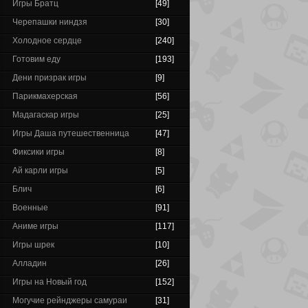
Игры Братц
[49]
Черепашки ниндзя
[30]
Холодное сердце
[240]
Готовим еду
[193]
Дени призрак игры
[9]
Парикмахерская
[56]
Мадагаскар игры
[25]
Игры Даша путешественница
[47]
Фиксики игры
[8]
Ай карли игры
[5]
Блич
[6]
Военные
[91]
Аниме игры
[117]
Игры шрек
[10]
Алладин
[26]
Игры на Новый год
[152]
Могучие рейнджеры самураи
[31]