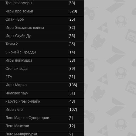
Трансформеры
[68]
Игры про зомби
[328]
Спанч Боб
[25]
Игры Звездные войны
[32]
Игры Скуби Ду
[56]
Тачки 2
[35]
5 ночей с Фредди
[14]
Игры войнушки
[38]
Огонь и вода
[39]
ГТА
[31]
Игры Марио
[136]
Человек паук
[31]
наруто игры онлайн
[43]
Игры лего
[107]
Лего Марвел Супергерои
[8]
Лего Миксели
[12]
Лего минифигурки
[9]