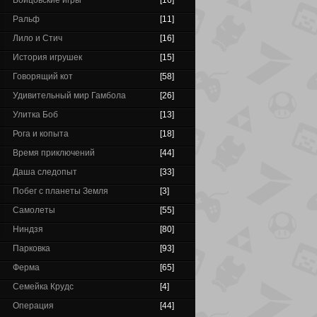
Бойцовские игры
[16]
Ральф
[11]
Лило и Стич
[16]
История игрушек
[15]
Говорящий кот
[58]
Удивительный мир Гамбола
[26]
Улитка Боб
[13]
Рога и копыта
[18]
Время приключений
[44]
Даша следопыт
[33]
Побег с планеты Земля
[3]
Самолеты
[55]
Ниндзя
[80]
Парковка
[93]
Ферма
[65]
Семейка Крудс
[4]
Операция
[44]