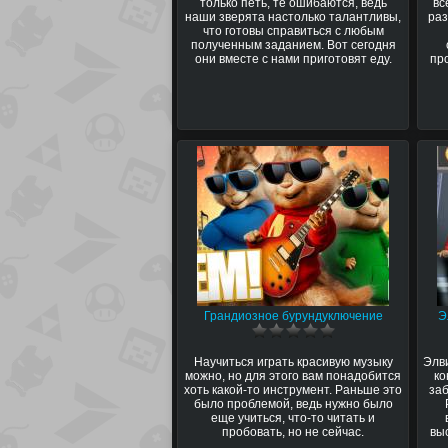
только петь, те ошибаются, ведь
вс
наши зверята настолько талантливы,
ра
что готовы справиться с любым
полученным заданием. Вот сегодня
они вместе с нами приготовят еду.
пр
Грандиозное бурундуключение
Э
Научиться играть красивую музыку
Элв
можно, но для этого вам понадобится
ко
хоть какой-то инструмент. Раньше это
заб
было проблемой, ведь нужно было
еще учиться, что-то читать и
пробовать, но не сейчас.
вы