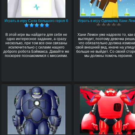
Играть в игру Сила большого героя 6
Играть в игру Одевалка Хани Ле
В этой игре вы найдете для себя не
Хани Лемон уже надоело то, как 
одно интересное задание, а сразу
выглядит, поэтому девочка реши
несколько, при том все они связаны
что обязательно должна измени
исключительно с силами нашего
свой внешний вид, иначе на улицу
доброго робота Бэймакса. Давайте же
больше не выйдет. Со своей сто
поскорее познакомимся с миссиями.
мы должны помочь героине.