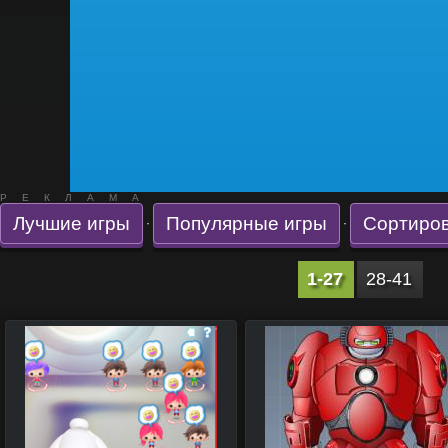
РЕКЛАМА
Лучшие игры
Популярные игры
Сортиров
·
·
1-27
28-41