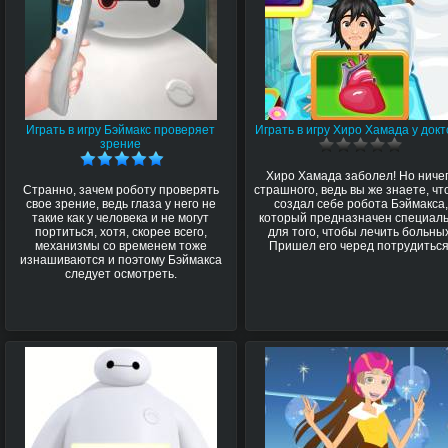
Играть в игру Бэймакс проверяет
Играть в игру Хиро Хамада у док
зрение
Хиро Хамада заболел! Но ниче
Странно, зачем роботу проверять
страшного, ведь вы же знаете, чт
свое зрение, ведь глаза у него не
создал себе робота Бэймакса,
такие как у человека и не могут
который предназначен специал
портиться, хотя, скорее всего,
для того, чтобы лечить больных
механизмы со временем тоже
Пришел его черед потрудиться
изнашиваются и поэтому Бэймакса
следует осмотреть.