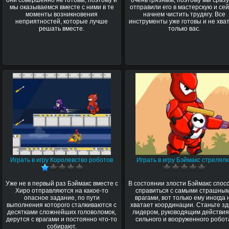
мы оказываемся вместе с ними в те
отправили его в мастерскую и се
моменты возникновения
начнем чистить трудягу. Все
неприятностей, которые лучше
инструменты уже готовы и не хва
решать вместе.
только вас.
Играть в игру Королевство роботов
Играть в игру Бэймакс стрелял
Уже не в первый раз Бэймакс вместе с
В состоянии злости Бэймакс спос
Хиро отправляются на какое-то
справиться с самыми страшны
опасное задание, по пути
врагами, вот только ему иногда 
выполнения которого сталкиваются с
хватает координации. Станьте зд
десятками сложнейших головоломок,
лидером, руководящим действи
дерутся с врагами и постоянно что-то
сильного и вооруженного робот
собирают.