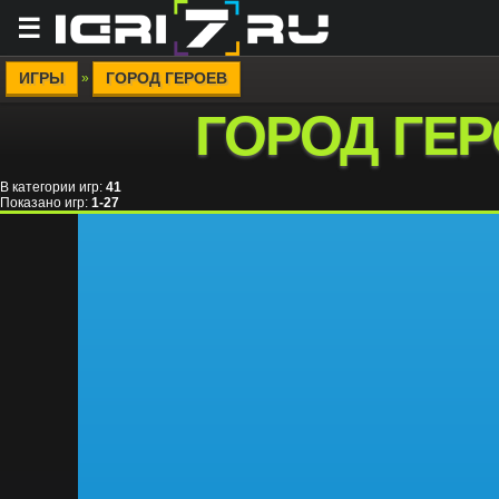
☰
ИГРЫ
ГОРОД ГЕРОЕВ
»
ГОРОД ГЕ
В категории игр
:
41
Показано игр
:
1-27