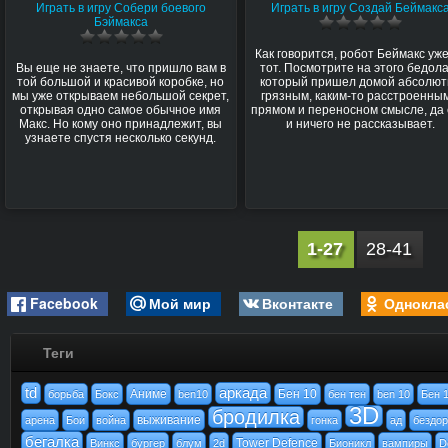
Играть в игру Собери боевого
Играть в игру Создай Беймакс
Бэймакса
Как говорится, робот Беймакс уж
Вы еще не знаете, что пришло вам в
тот. Посмотрите на этого бедола
той большой и красивой коробке, но
который пришел домой абсолю
мы уже открываем небольшой секрет,
грязным, каким-то расстроенны
открывая одно самое обычное имя
прямом и переносном смысле, да
Макс. Но кому оно принадлежит, вы
и ничего не рассказывает.
узнаете спустя несколько секунд.
1-27
28-41
Facebook
Мой мир
Вконтакте
Однокла
Теги
td
аркада
Аниме
Бен 10
борьба
Бокс
ben10
бен тен
ben 10
Бен 
3D
бродилка
выживание
арена
Бои
война
гонка
ад
бездо
бегалка
Tower Defence
Винкс
бургер
блум
2d
Бионикл
вампиры
D