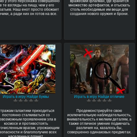
ько у этого персонажа совершенно
вражеский флагман, где хранится
е те взгляды на пищу, чем у его
множество артефактов, и отыскать
ратьев. Наш енот просто обожает
столь необходимые им вещи для
чики, а ради них он готов на все.
создания нового оружия и брони.
Играть в игру Найди буквы
Играть в игру Найди отличие
тражам галактики приходиться
Продемонстрируйте свою
постоянно сталкиваться со
исключительную наблюдательность,
евозможным проявлением зла в
внимательность к мелким деталям, а
космосе и противостоять
также отличное умение подмечать
гочисленным врагам, угрожающим
различия на, казалось бы,
зопасности и благополучию всех
совершенно одинаковых предметах.
населенных планет.