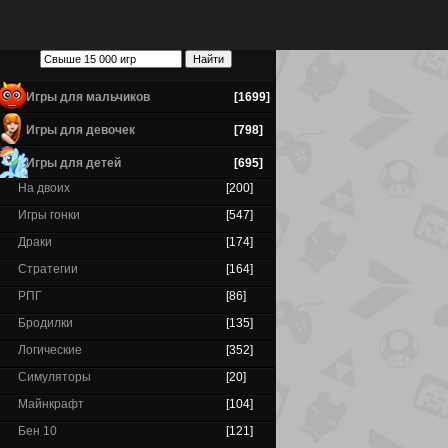
Игры для мальчиков
[1699]
Игры для девочек
[798]
Игры для детей
[695]
На двоих
[200]
Игры гонки
[547]
Драки
[174]
Стратегии
[164]
РПГ
[86]
Бродилки
[135]
Логические
[352]
Симуляторы
[20]
Майнкрафт
[104]
Бен 10
[121]