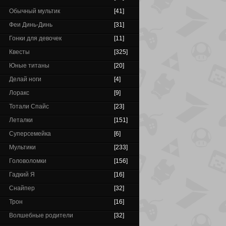
Обычный мультик
[41]
Феи Динь-Динь
[31]
Гонки для девочек
[11]
Квесты
[325]
Юные титаны
[20]
Делай ноги
[4]
Лоракс
[9]
Тотали Спайс
[23]
Леталки
[151]
Суперсемейка
[6]
Мультики
[233]
Головоломки
[156]
Гадкий Я
[16]
Снайпер
[32]
Трон
[16]
Волшебные родители
[32]