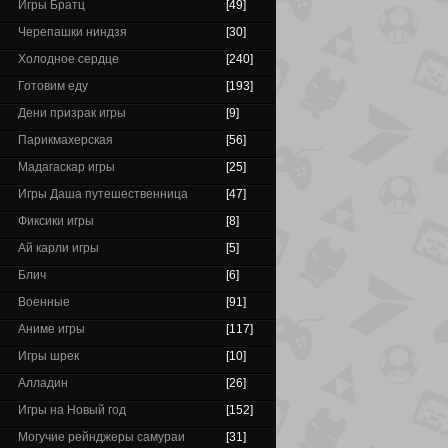
Игры Братц
[49]
Черепашки ниндзя
[30]
Холодное сердце
[240]
Готовим еду
[193]
Дени призрак игры
[9]
Парикмахерская
[56]
Мадагаскар игры
[25]
Игры Даша путешественница
[47]
Фиксики игры
[8]
Ай карли игры
[5]
Блич
[6]
Военные
[91]
Аниме игры
[117]
Игры шрек
[10]
Алладин
[26]
Игры на Новый год
[152]
Могучие рейнджеры самураи
[31]