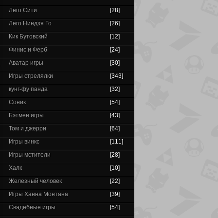
Лего Сити
[28]
Лего Ниндзя Го
[26]
Кик Бутовский
[12]
Финис и Ферб
[24]
Аватар игры
[30]
Игры стрелялки
[343]
кунг-фу панда
[32]
Соник
[54]
Бэтмен игры
[43]
Том и джерри
[64]
Игры винкс
[111]
Игры мстители
[28]
Халк
[10]
Железный человек
[22]
Игры Ханна Монтана
[39]
Свадебные игры
[54]