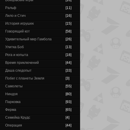
Бойцовские игры
[16]
Ральф
[11]
Лило и Стич
[16]
История игрушек
[15]
Говорящий кот
[58]
Удивительный мир Гамбола
[26]
Улитка Боб
[13]
Рога и копыта
[18]
Время приключений
[44]
Даша следопыт
[33]
Побег с планеты Земля
[3]
Самолеты
[55]
Ниндзя
[80]
Парковка
[93]
Ферма
[65]
Семейка Крудс
[4]
Операция
[44]