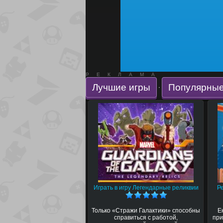
РЕКЛАМА
Лучшие игры
Популярные
·
Играть в игру Легендарные реликвии
Р
Только «Стражи Галактики» способны
Е
справиться с работой,
при