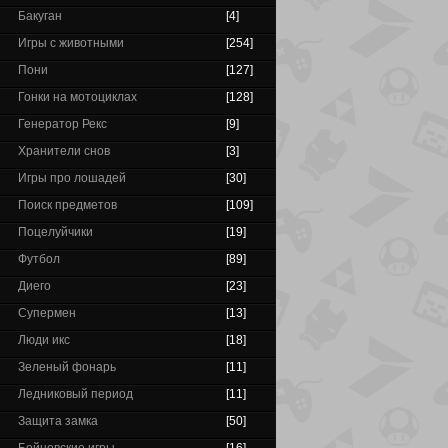
Бакуган
[4]
Игры с животными
[254]
Пони
[127]
Гонки на мотоциклах
[128]
Генератор Рекс
[9]
Хранители снов
[3]
Игры про лошадей
[30]
Поиск предметов
[109]
Поцелуйчики
[19]
Футбол
[89]
Диего
[23]
Супермен
[13]
Люди икс
[18]
Зеленый фонарь
[11]
Ледниковый период
[11]
Защита замка
[50]