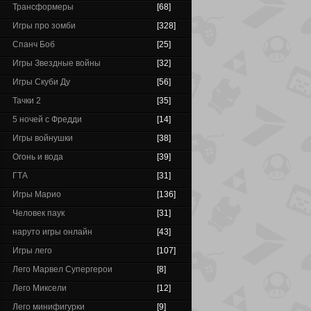
Трансформеры
[68]
Игры про зомби
[328]
Спанч Боб
[25]
Игры Звездные войны
[32]
Игры Скуби Ду
[56]
Тачки 2
[35]
5 ночей с Фредди
[14]
Игры войнушки
[38]
Огонь и вода
[39]
ГТА
[31]
Игры Марио
[136]
Человек паук
[31]
наруто игры онлайн
[43]
Игры лего
[107]
Лего Марвел Супергерои
[8]
Лего Миксели
[12]
Лего минифигурки
[9]