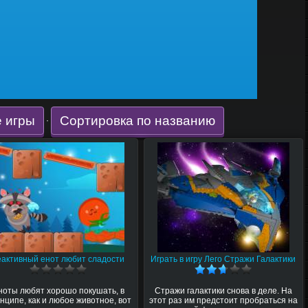
 игры
Сортировка по названию
·
еактивный енот любит сладости
Играть в игру Лего Стражи Галактики
ноты любят хорошо покушать, в
Стражи галактики снова в деле. На
нципе, как и любое животное, вот
этот раз им предстоит пробраться на