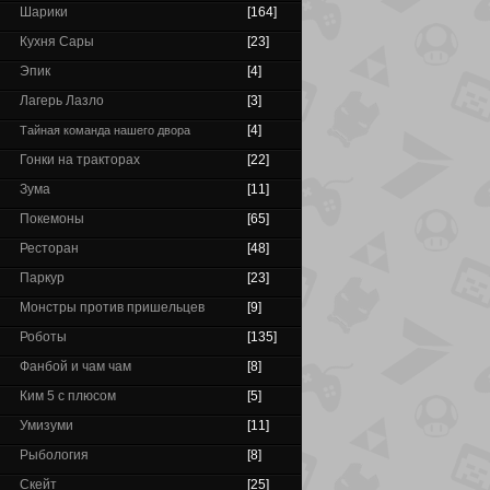
Шарики
[164]
Кухня Сары
[23]
Эпик
[4]
Лагерь Лазло
[3]
[4]
Тайная команда нашего двора
Гонки на тракторах
[22]
Зума
[11]
Покемоны
[65]
Ресторан
[48]
Паркур
[23]
Монстры против пришельцев
[9]
Роботы
[135]
Фанбой и чам чам
[8]
Ким 5 с плюсом
[5]
Умизуми
[11]
Рыбология
[8]
Скейт
[25]