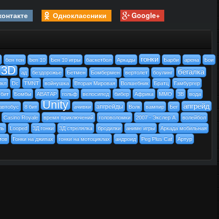
контакте
Одноклассники
Google+
гонки
бен тен
ben 10
Бен 10 игры
баскетбол
Аркады
Барби
арена
Бои
3D
бегалка
ад
бездорожье
Бетмен
Бомбермен
вертолет
боулинг
икл
Dc
TMNT
войнушка
Вторая Мировая
Волшебник
Братц
Гамбургер
 бит
Бомбы
АВАТАР
гольф
велосипед
бибер
Африка
MMO
3В
вода
Unity
апгрейд
апгрейды
автобус
8 бит
ачивки
Волк
вампир
Бег
Casino Royale
время приключений
головоломки
2007 - Экслер А.
волейбол
ль
Looped
3Д гонки
3Д стрелялка
бродилки
аниме игры
Аркада мобильная
мов
Гонки на джипах
гонки на мотоциклах
андроид
Peg Plus Cat
Артур