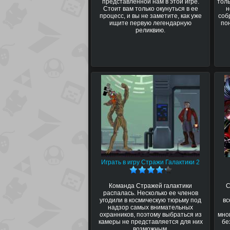
представленной нам в этой игре.
тол
Стоит вам только окунуться в ее
н
процесс, и вы не заметите, как уже
соб
ищите первую легендарную
пон
реликвию.
Играть в игру Стражи Галактики 2
Команда Стражей галактики
С
распалась. Несколько ее членов
угодили в космическую тюрьму под
вс
надзор самых внимательных
охранников, поэтому выбраться из
мно
камеры не представляется для них
бе
возможным.