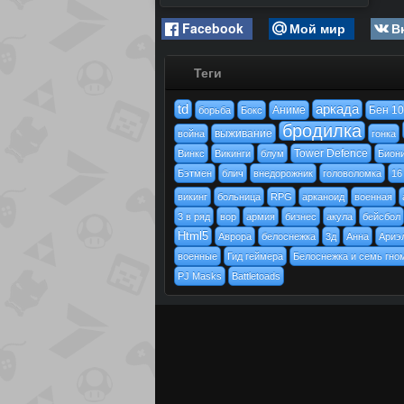
Facebook
Мой мир
В
Теги
td
аркада
Аниме
Бен 10
борьба
Бокс
бродилка
выживание
война
гонка
Tower Defence
Винкс
Викинги
блум
Бион
Бэтмен
блич
внедорожник
головоломка
16
викинг
больница
RPG
арканоид
военная
3 в ряд
вор
армия
бизнес
акула
бейсбол
Html5
Аврора
белоснежка
3д
Анна
Ариэ
военные
Гид геймера
Белоснежка и семь гно
PJ Masks
Battletoads