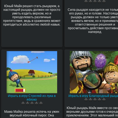
Юный Майк решил стать рыцарем, а
настоящий рыцарь должен не просто
Сила рыцаря находится не тольк
уметь ездить верхом, но и
его руках, но и голове. Настоящ
преодолевать различные
рыцарь должен не только умет
препятствия, ведь в сражениях может
воевать мечом, но и принимат
пригодиться абсолютно любой навык.
ответственные решения и
просчитывать действия противн
наперед.
Играть в игру Стреляй из лука в
Играть в игру Благородный рыц
яблоко
Юный рыцарь Майк вместе со св
Мама Майка решила испечь на ужин
верными друзьями готов к очере
вкусный яблочный пирог. Она
приключениям. Этот маленький г