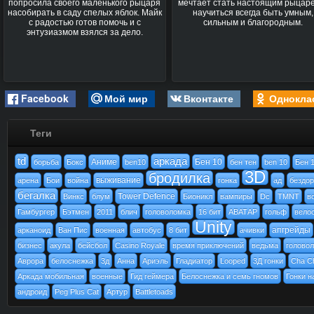
попросила своего маленького рыцаря
мечтает стать настоящим рыцар
насобирать в саду спелых яблок. Майк
научиться всегда быть умным,
с радостью готов помочь и с
сильным и благородным.
энтузиазмом взялся за дело.
Facebook
Мой мир
Вконтакте
Однокла
Теги
td
аркада
Аниме
Бен 10
борьба
Бокс
ben10
бен тен
ben 10
Бен 
3D
бродилка
выживание
арена
Бои
война
гонка
ад
бездо
бегалка
Tower Defence
Винкс
блум
Бионикл
вампиры
Dc
TMNT
в
Гамбургер
Бэтмен
2011
блич
головоломка
16 бит
АВАТАР
гольф
вело
Unity
апгрейды
арканоид
Ван Пис
военная
автобус
8 бит
ачивки
бизнес
акула
бейсбол
Casino Royale
время приключений
ведьма
голово
Аврора
белоснежка
3д
Анна
Ариэль
Гладиатор
Looped
3Д гонки
Cha C
Аркада мобильная
военные
Гид геймера
Белоснежка и семь гномов
Гонки н
андроид
Peg Plus Cat
Артур
Battletoads