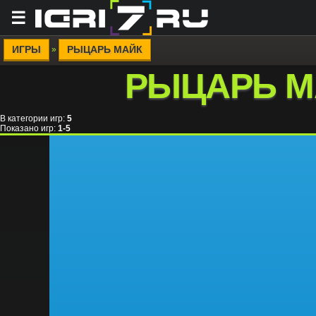
☰
ИГРЫ
РЫЦАРЬ МАЙК
»
РЫЦАРЬ М
В категории игр
:
5
Показано игр
:
1-5