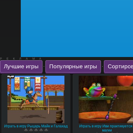
РЕКЛАМА
Лучшие игры
Популярные игры
Сортиров
·
·
Играть в игру Рыцарь Майк и Галахад
Играть в игру Иви практикуется
магии