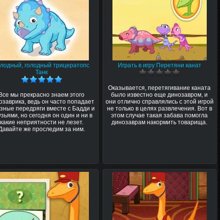
олодный, голодный трицератопс
Играть в игру Перетяни канат
Танк
Оказывается, перетягивание каната
Все мы прекрасно знаем этого
было известно еще динозавром, и
озаврика, ведь он часто попадает
они отлично справлялись с этой игрой
азные передряги вместе с Бадди и
не только в целях развлечения. Вот в
зьями, но сегодня он один и ни в
этом случае такая забава помогла
какие неприятности не лезет.
динозаврам накормить товарища.
Давайте же проследим за ним.