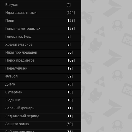
Бакуган
[4]
Игры с животными
[254]
Пони
[127]
Гонки на мотоциклах
[128]
Генератор Рекс
[9]
Хранители снов
[3]
Игры про лошадей
[30]
Поиск предметов
[109]
Поцелуйчики
[19]
Футбол
[89]
Диего
[23]
Супермен
[13]
Люди икс
[18]
Зеленый фонарь
[11]
Ледниковый период
[11]
Защита замка
[50]