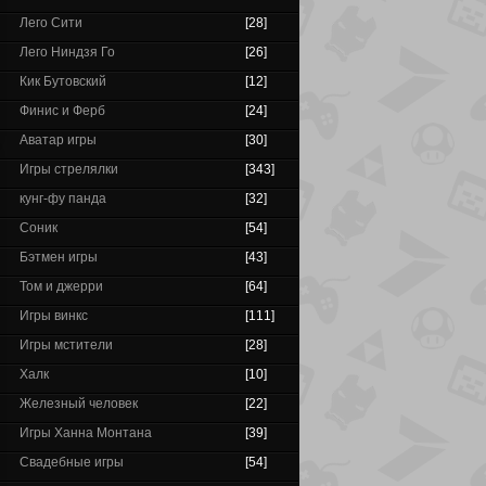
Лего Сити
[28]
Лего Ниндзя Го
[26]
Кик Бутовский
[12]
Финис и Ферб
[24]
Аватар игры
[30]
Игры стрелялки
[343]
кунг-фу панда
[32]
Соник
[54]
Бэтмен игры
[43]
Том и джерри
[64]
Игры винкс
[111]
Игры мстители
[28]
Халк
[10]
Железный человек
[22]
Игры Ханна Монтана
[39]
Свадебные игры
[54]