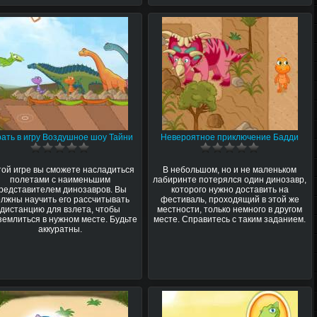
рать в игру Воздушное шоу Тайни
Невероятное приключение Бадди
той игре вы сможете насладиться
В небольшом, но и не маленьком
полетами с наименьшим
лабиринте потерялся один динозавр,
редставителем динозавров. Вы
которого нужно доставить на
лжны научить его рассчитывать
фестиваль, проходящий в этой же
дистанцию для взлета, чтобы
местности, только немного в другом
землиться в нужном месте. Будьте
месте. Справитесь с таким заданием.
аккуратны.