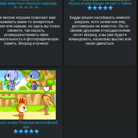
йди животных Юрского периода
Играть в игру Бадди летает с Тайни
е многие игрушки помогают вам
Бадди решил насобирать немного
развивать какие-то конкретные
ракушек, хотя зачем они ему,
ия или навыки, но здесь вы точно
достовернее не известно. Он со
сможете, так сказать,
своими друзьями птеродактилями
усовершенствовать свою
летит вперед, а вы уже будете
мательность и фотографическую
командовать, насколько высоко или
память. Вперед в пучину!
низко двигаться.
рать в игру Поцелуи мезозойской
эры