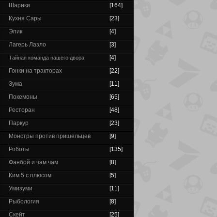
Шарики
[164]
Кухня Сары
[23]
Эпик
[4]
Лагерь Лазло
[3]
[4]
Тайная команда нашего двора
Гонки на тракторах
[22]
Зума
[11]
Покемоны
[65]
Ресторан
[48]
Паркур
[23]
Монстры против пришельцев
[9]
Роботы
[135]
Фанбой и чам чам
[8]
Ким 5 с плюсом
[5]
Умизуми
[11]
Рыбология
[8]
Скейт
[25]