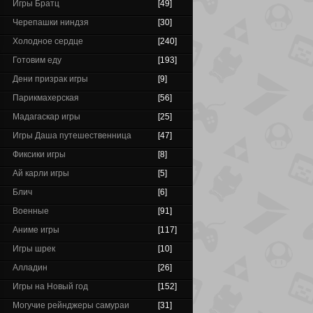
Игры Братц
[49]
Черепашки ниндзя
[30]
Холодное сердце
[240]
Готовим еду
[193]
Дени призрак игры
[9]
Парикмахерская
[56]
Мадагаскар игры
[25]
Игры Даша путешественница
[47]
Фиксики игры
[8]
Ай карли игры
[5]
Блич
[6]
Военные
[91]
Аниме игры
[117]
Игры шрек
[10]
Алладин
[26]
Игры на Новый год
[152]
Могучие рейнджеры самураи
[31]