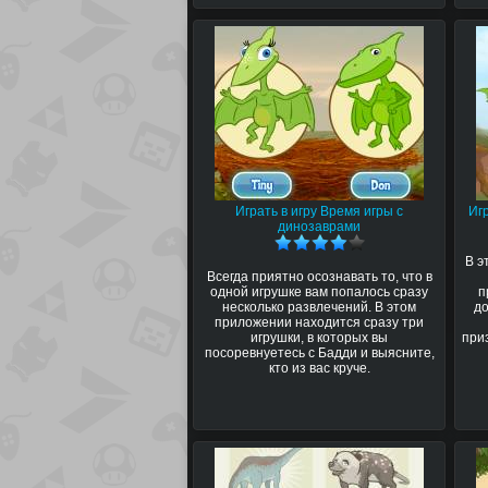
Играть в игру Время игры с
Иг
динозаврами
В э
Всегда приятно осознавать то, что в
одной игрушке вам попалось сразу
п
несколько развлечений. В этом
до
приложении находится сразу три
игрушки, в которых вы
при
посоревнуетесь с Бадди и выясните,
кто из вас круче.