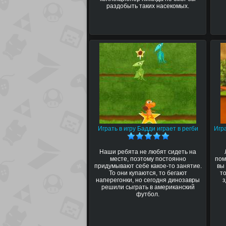
раздобыть таких насекомых.
Играть в игру Бадди играет в регби
Игр
Наши ребята не любят сидеть на
месте, поэтому постоянно
пом
придумывают себе какое-то занятие.
вы
То они купаются, то бегают
то
наперегонки, но сегодня динозавры
з
решили сыграть в американский
футбол.