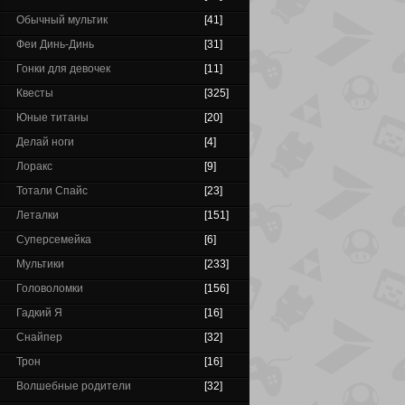
Обычный мультик
[41]
Феи Динь-Динь
[31]
Гонки для девочек
[11]
Квесты
[325]
Юные титаны
[20]
Делай ноги
[4]
Лоракс
[9]
Тотали Спайс
[23]
Леталки
[151]
Суперсемейка
[6]
Мультики
[233]
Головоломки
[156]
Гадкий Я
[16]
Снайпер
[32]
Трон
[16]
Волшебные родители
[32]