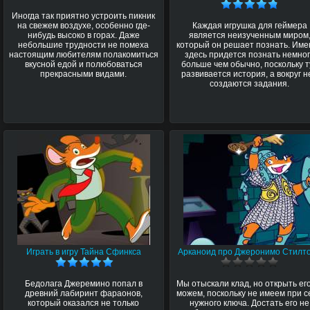
Иногда так приятно устроить пикник
на свежем воздухе, особенно где-
Каждая игрушка для геймера
нибудь высоко в горах. Даже
является неизученным миром
небольшие трудности не помеха
который он решает познать. Име
настоящим любителям полакомиться
здесь придется познать немно
вкусной едой и полюбоваться
больше чем обычно, поскольку т
прекрасными видами.
развивается история, а вокруг н
создаются задания.
Играть в игру Тайна Сфинкса
Арканоид про Джеронимо Стилт
Бедолага Джеремино попал в
Мы отыскали клад, но открыть ег
древний лабиринт фараонов,
можем, поскольку не имеем при с
который оказался не только
нужного ключа. Достать его не