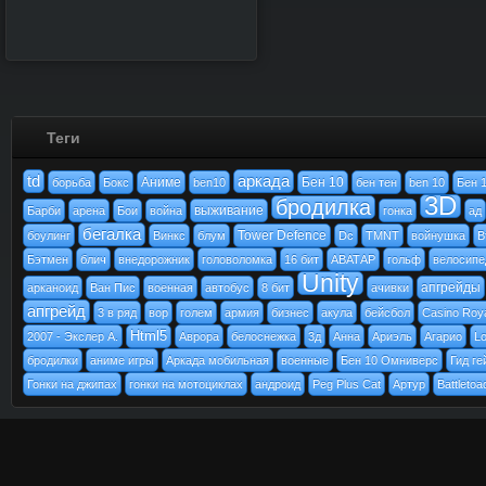
Теги
td
аркада
Аниме
Бен 10
борьба
Бокс
ben10
бен тен
ben 10
Бен 
3D
бродилка
выживание
Барби
арена
Бои
война
гонка
ад
бегалка
Tower Defence
боулинг
Винкс
блум
Dc
TMNT
войнушка
В
Бэтмен
блич
внедорожник
головоломка
16 бит
АВАТАР
гольф
велосипе
Unity
апгрейды
арканоид
Ван Пис
военная
автобус
8 бит
ачивки
апгрейд
3 в ряд
вор
голем
армия
бизнес
акула
бейсбол
Casino Roy
Html5
2007 - Экслер А.
Аврора
белоснежка
3д
Анна
Ариэль
Агарио
L
бродилки
аниме игры
Аркада мобильная
военные
Бен 10 Омниверс
Гид г
Гонки на джипах
гонки на мотоциклах
андроид
Peg Plus Cat
Артур
Battletoa