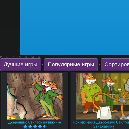
РЕКЛАМА
Лучшие игры
Популярные игры
Сортиров
·
·
Джеронимо Стилтон на пикнике
Приключения Джеронимо Стилто
Бенджамина