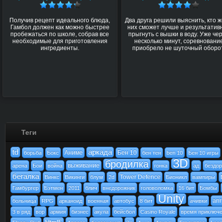
Получив рецепт идеального блюда,
Два друга решили выяснить, кто ж
Гамбол должен как можно быстрее
них сможет лучше и результатив
пробежаться по школе, собрав все
прыгнуть с вышки в воду. Уже че
необходимые для приготовления
несколько минут, соревновани
ингредиенты.
приобрело не шуточный оборо
Теги
td
аркада
Аниме
Бен 10
борьба
Бокс
бен тен
ben 10
Бен 10 игры
3D
бродилка
выживание
арена
Бои
война
гонка
ад
бездо
бегалка
Tower Defence
Винкс
Викинги
блум
2d
Бионикл
вампиры
Гамбургер
Бэтмен
2011
блич
внедорожник
головоломка
16 бит
Бомбы
Unity
ап
больница
RPG
арканоид
военная
автобус
8 бит
ачивки
3 в ряд
вор
армия
бизнес
акула
бейсбол
Casino Royale
время приключ