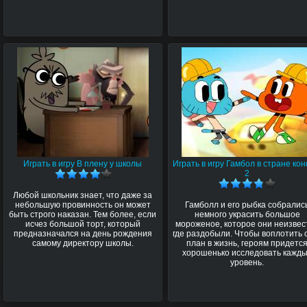
Играть в игру В плену у школы
Играть в игру Гамбол в стране ко
2
Любой школьник знает, что даже за
небольшую провинность он может
Гамболл и его рыбка собралис
быть строго наказан. Тем более, если
немного украсить большое
исчез большой торт, который
мороженое, которое они неизвес
предназначался на день рождения
где раздобыли. Чтобы воплотить 
самому директору школы.
план в жизнь, героям придетс
хорошенько исследовать кажд
уровень.