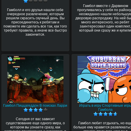
Гамбол вместе с Дарвином
Гамболл и его друзья нашли себе
прогуливались у себя по району
очередное развлечение, которым
неожиданно нашли небольшу
решили скрасить скучный день. Вы
дворовую распродажу. На ней б
присоединитесь к ребятам и
много интересного, но ребят
поможете им сделать все так, как того
заинтересовал один комплект
требуют правила, а иначе все быстро
который они сразу же и купили
закончится.
Гамбол Пиццагеддон В поисках Ларри
Играть в игру Спортивные игр
Гамбола
Сегодня от вас зависит
существование еще одного мира, о
Гамбол любит отдыхать, но ещ
котором вы узнаете сразу, как
больше ему нравится развлекатьс