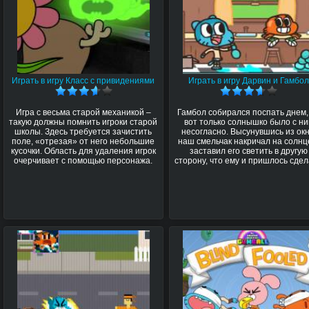
Играть в игру Класс с привидениями
Играть в игру Дарвин и Гамбо
Игра с весьма старой механикой –
Гамбол собирался поспать днем,
такую должны помнить игроки старой
вот только солнышко было с н
школы. Здесь требуется зачистить
несогласно. Высунувшись из окн
поле, «отрезая» от него небольшие
наш смельчак накричал на солнц
кусочки. Область для удаления игрок
заставил его светить в другую
очерчивает с помощью персонажа.
сторону, что ему и пришлось сдел