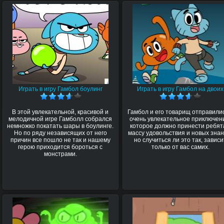
Играть в игру Гамбол боулинг
Играть в игру Гамбол на двоих
В этой увлекательной, красивой и
Гамбол и его товарищ отправилис
мелодичной игре Гамболл собрался
очень увлекательное приключен
немножко покатать шары в боулинге.
которое должно принести ребя
Но по ряду независящих от него
массу удовольствия и новых знан
причин все пошло не так и нашему
но случиться ли это так, зависи
герою приходится бороться с
только от вас самих.
монстрами.