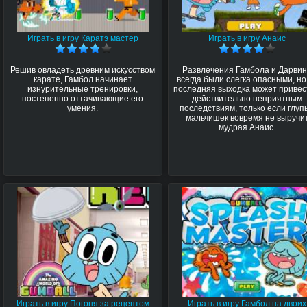
Играть в игру Каратэ мастер
Играть в игру Анаис
Решив овладеть древним искусством
Развлечения Гамбола и Дарви
карате, Гамбол начинает
всегда были слегка опасными, но
изнурительные тренировки,
последняя выходка может привес
постепенно оттачивающие его
действительно неприятным
умения.
последствиям, только если глуп
мальчишек вовремя не выручи
мудрая Анаис.
Играть в игру Погоня за рецептом
Играть в игру Гамбол на двоих