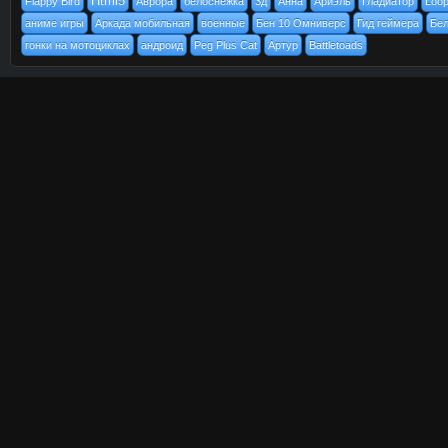
Html5
Flappy Bird
Аврора
белоснежка
3д
Анна
Ариэль
Гладиатор
Loo
аниме игры
Аркада мобильная
военные
Бен 10 Омниверс
Гид геймера
Бел
гонки на мотоциклах
андроид
Peg Plus Cat
Артур
Battletoads