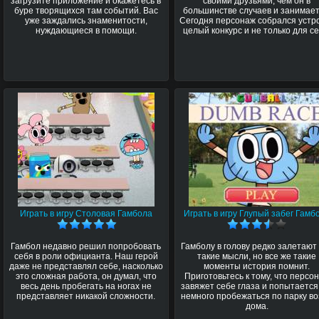
загрузите приложение и окажетесь в
своими друзьями, чем он в
буре творящихся там событий. Вас
большинстве случаев и занимает
уже заждались знаменитости,
Сегодня персонаж собрался устр
нуждающиеся в помощи.
целый конкурс и не только для се
Играть в игру Столовая Гамбола
Играть в игру Глупый забег Гамб
Гамбол недавно решил попробовать
Гамболу в голову редко залетают
себя в роли официанта. Наш герой
такие мысли, но все же такие
даже не представлял себе, насколько
моменты история помнит.
это сложная работа, он думал, что
Приготовьтесь к тому, что персо
весь день пробегать на ногах не
завяжет себе глаза и попытается
представляет никакой сложности.
немного пробежаться по парку в
дома.