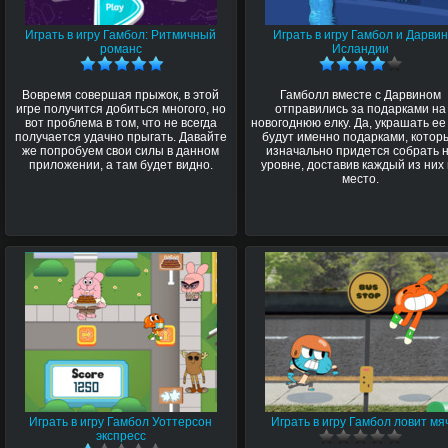
Играть в игру Гамбол: Ритмичный
Играть в игру Гамбол и Дарви
романс
Исландии
Вовремя совершая прыжок, в этой
Гамболл вместе с Дарвином
игре получится добиться многого, но
отправились за подарками на
вот проблема в том, что не всегда
новогоднюю елку. Да, украшать ее
получается удачно прыгать. Давайте
будут именно подарками, котор
же попробуем свои силы в данном
изначально придется собрать 
приложении, а там будет видно.
уровне, доставив каждый из них
место.
Играть в игру Гамбол Уоттерсон
Играть в игру Гамбол ловит мя
экспресс