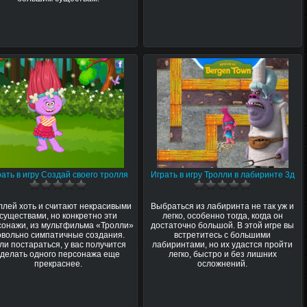
рать в игру Создай своего тролля
Играть в игру Тролли в лабиринте 3д
ллей хоть и считают некрасивыми
Выбраться из лабиринта не так уж и
существами, но конкретно эти
легко, особенно тогда, когда он
сонажи, из мультфильма «Тролли»
достаточно большой. В этой игре вы
овольно симпатичные создания.
встретитесь с большими
ли постараться, у вас получится
лабиринтами, но их удастся пройти
сделать одного персонажа еще
легко, быстро и без лишних
прекраснее.
осложнений.