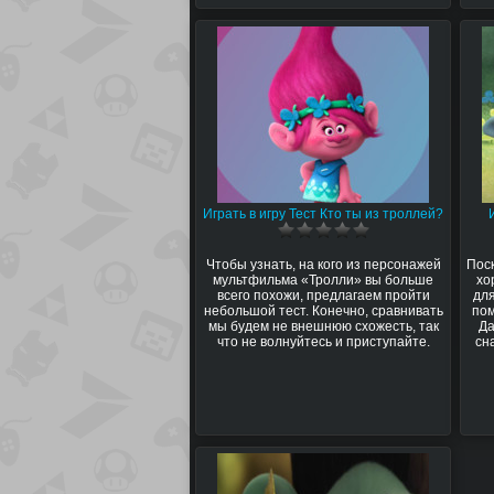
Играть в игру Тест Кто ты из троллей?
Чтобы узнать, на кого из персонажей
Поск
мультфильма «Тролли» вы больше
хо
всего похожи, предлагаем пройти
для
небольшой тест. Конечно, сравнивать
пом
мы будем не внешнюю схожесть, так
Да
что не волнуйтесь и приступайте.
сн