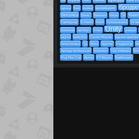
Аниме
Бен 10
борьба
Бокс
броди
выживание
арена
Бои
война
бегалка
Tower
Винкс
Викинги
блум
2d
Гамбургер
Бэтмен
блич
головоломка
16 би
Unity
военная
автобус
8 бит
ачивки
акула
бейсбол
Casino Royale
время приклю
белоснежка
3д
Анна
Ариэль
Гладиатор
А
Аркада мобильная
военные
Гид геймера
Бе
Peg Plus Cat
Артур
PJ Masks
Battletoads