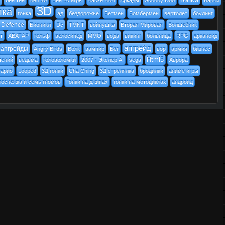
бен тен
ben 10
Бен 10 игры
баскетбол
Аркады
Scooby Doo
Барби
3D
лка
гонка
ад
бездорожье
Бетмен
Бомбермен
вертолет
боулинг
 Defence
Бионикл
Dc
TMNT
войнушка
Вторая Мировая
Волшебник
т
АВАТАР
гольф
велосипед
MMO
вода
викинг
больница
RPG
арканоид
апгрейд
апгрейды
Angry Birds
Волк
вампир
Бег
вор
армия
бизнес
Html5
чений
ведьма
головоломки
2007 - Экслер А.
sega
Аврора
гарио
Looped
3Д гонки
Cha Ching
3Д стрелялка
бродилки
аниме игры
лоснежка и семь гномов
Гонки на джипах
гонки на мотоциклах
андроид