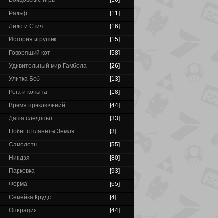
Бойцовские игры
[16]
Ральф
[11]
Лило и Стич
[16]
История игрушек
[15]
Говорящий кот
[58]
Удивительный мир Гамбола
[26]
Улитка Боб
[13]
Рога и копыта
[18]
Время приключений
[44]
Даша следопыт
[33]
Побег с планеты Земля
[3]
Самолеты
[55]
Ниндзя
[80]
Парковка
[93]
Ферма
[65]
Семейка Крудс
[4]
Операция
[44]