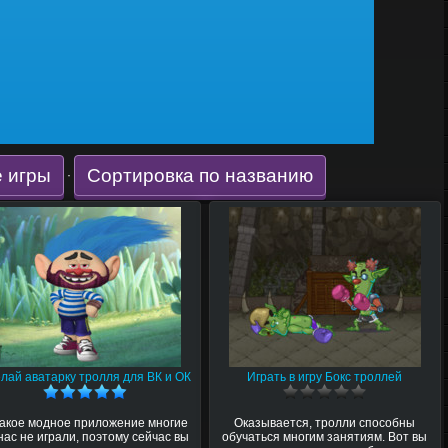
 игры
Сортировка по названию
·
лай аватарку тролля для ВК и ОК
Играть в игру Бокс троллей
такое модное приложение многие
Оказывается, тролли способны
нас не играли, поэтому сейчас вы
обучаться многим занятиям. Вот вы