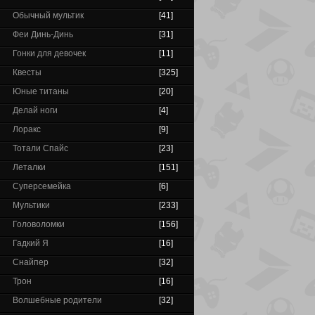
Обычный мультик
[41]
Феи Динь-Динь
[31]
Гонки для девочек
[11]
Квесты
[325]
Юные титаны
[20]
Делай ноги
[4]
Лоракс
[9]
Тотали Спайс
[23]
Леталки
[151]
Суперсемейка
[6]
Мультики
[233]
Головоломки
[156]
Гадкий Я
[16]
Снайпер
[32]
Трон
[16]
Волшебные родители
[32]