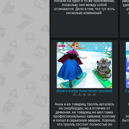
попали на одно и то же приложение,
уви
поскольку они между собой
уди
отличаются. Дело в том, что тут есть
у
несколько изменений.
Играть в игру Анна лечит троллей
Су
Анна и ее товарищ тролль катались
на сноубордах, но в отличие от
девчонки, ее товарищ не мел таких
профессиональных навыков, поэтому
п
и попал в серьезную аварию. Хорошо,
быт
что тролль состоит полностью из
камня.