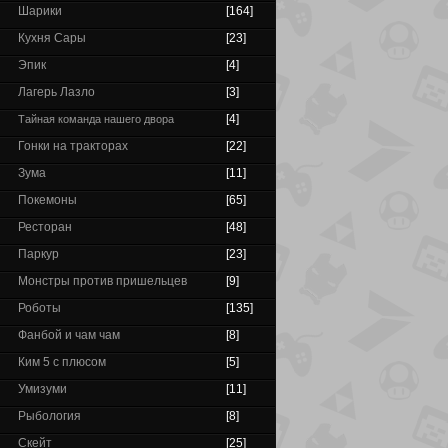
Шарики
[164]
Кухня Сары
[23]
Эпик
[4]
Лагерь Лазло
[3]
[4]
Тайная команда нашего двора
Гонки на тракторах
[22]
Зума
[11]
Покемоны
[65]
Ресторан
[48]
Паркур
[23]
Монстры против пришельцев
[9]
Роботы
[135]
Фанбой и чам чам
[8]
Ким 5 с плюсом
[5]
Умизуми
[11]
Рыбология
[8]
Скейт
[25]