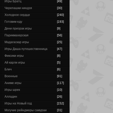
Игры Братц
[49]
Черепашки ниндзя
[30]
Холодное сердце
[240]
Готовим еду
[193]
Дени призрак игры
[9]
Парикмахерская
[56]
Мадагаскар игры
[25]
Игры Даша путешественница
[47]
Фиксики игры
[8]
Ай карли игры
[5]
Блич
[6]
Военные
[91]
Аниме игры
[117]
Игры шрек
[10]
Алладин
[26]
Игры на Новый год
[152]
Могучие рейнджеры самураи
[31]