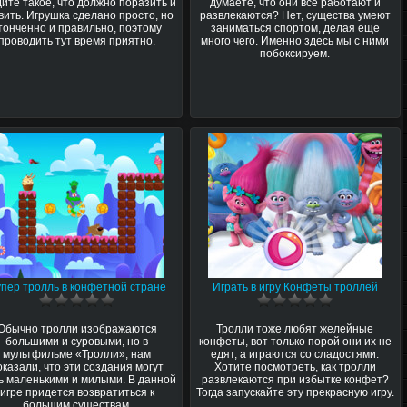
дите такое, что должно поразить и
думаете, что они все работают и
вить. Игрушка сделано просто, но
развлекаются? Нет, существа умеют
тонченно и правильно, поэтому
заниматься спортом, делая еще
проводить тут время приятно.
много чего. Именно здесь мы с ними
побоксируем.
пер тролль в конфетной стране
Играть в игру Конфеты троллей
Обычно тролли изображаются
Тролли тоже любят желейные
большими и суровыми, но в
конфеты, вот только порой они их не
мультфильме «Тролли», нам
едят, а играются со сладостями.
оказали, что эти создания могут
Хотите посмотреть, как тролли
ь маленькими и милыми. В данной
развлекаются при избытке конфет?
игре придется возвратиться к
Тогда запускайте эту прекрасную игру.
большим существам.