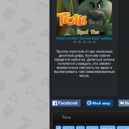
Играть в игру Тролли ищут цифры
Тролли спрятали от вас несколько
десятков цифр, поэтому нам их
придется найти их. Добиться успеха
получится у каждого, кто сможет
внимательно смотреть на экран и
высматривать там замаскированные
числа.
Facebook
Мой мир
В
Теги
td
аркада