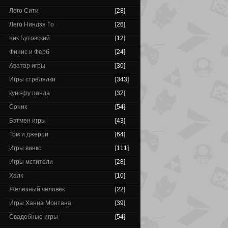
Лего Сити
[28]
Лего Ниндзя Го
[26]
Кик Бутовский
[12]
Финис и Ферб
[24]
Аватар игры
[30]
Игры стрелялки
[343]
кунг-фу панда
[32]
Соник
[54]
Бэтмен игры
[43]
Том и джерри
[64]
Игры винкс
[111]
Игры мстители
[28]
Халк
[10]
Железный человек
[22]
Игры Ханна Монтана
[39]
Свадебные игры
[54]