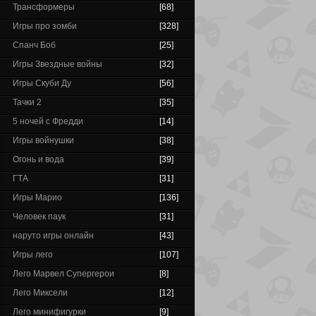
Трансформеры
[68]
Игры про зомби
[328]
Спанч Боб
[25]
Игры Звездные войны
[32]
Игры Скуби Ду
[56]
Тачки 2
[35]
5 ночей с Фредди
[14]
Игры войнушки
[38]
Огонь и вода
[39]
ГТА
[31]
Игры Марио
[136]
Человек паук
[31]
наруто игры онлайн
[43]
Игры лего
[107]
Лего Марвел Супергерои
[8]
Лего Миксели
[12]
Лего минифигурки
[9]