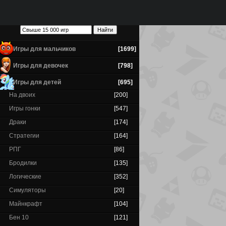
Игры для мальчиков
[1699]
Игры для девочек
[798]
Игры для детей
[695]
На двоих
[200]
Игры гонки
[547]
Драки
[174]
Стратегии
[164]
РПГ
[86]
Бродилки
[135]
Логические
[352]
Симуляторы
[20]
Майнкрафт
[104]
Бен 10
[121]