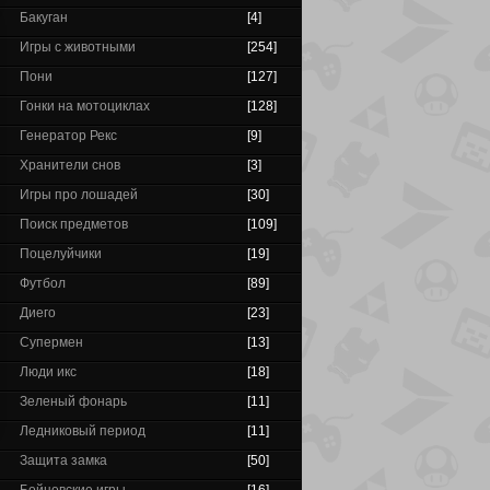
Бакуган
[4]
Игры с животными
[254]
Пони
[127]
Гонки на мотоциклах
[128]
Генератор Рекс
[9]
Хранители снов
[3]
Игры про лошадей
[30]
Поиск предметов
[109]
Поцелуйчики
[19]
Футбол
[89]
Диего
[23]
Супермен
[13]
Люди икс
[18]
Зеленый фонарь
[11]
Ледниковый период
[11]
Защита замка
[50]