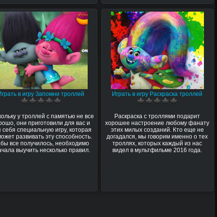
Играть в игру Запомни троллей
Играть в игру Раскраска троллей
ольку у троллей с памятью не все
Раскраска с троллями подарит
рошо, они приготовили для вас и
хорошее настроение любому фанату
 себя специальную игру, которая
этих милых созданий. Кто еще не
ожет развивать эту способность.
догадался, мы говорим именно о тех
бы все получилось, необходимо
троллях, которых каждый из нас
ачала выучить несколько правил.
видел в мультфильме 2016 года.