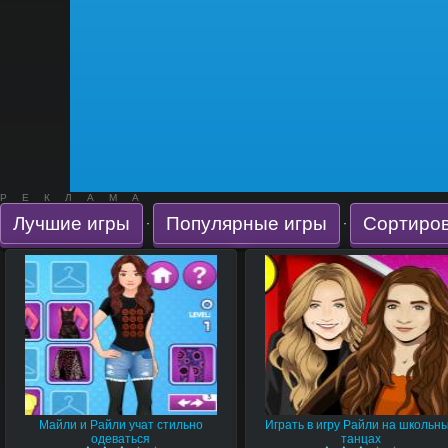
РЕКЛАМА
Лучшие игры
Популярные игры
Сортиров
·
·
Майли и Райли учат стильно
Играть в игру Райли на школьн
одеваться
танцах