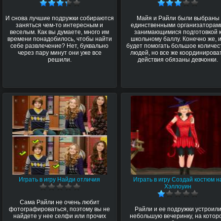
И снова лучшие подружки собираются
Майя и Райли были выбраны
заняться чем-то интересным и
единственными организаторам
веселым. Как вы думаете, много им
занимающимися подготовкой 
времени понадобилось, чтобы найти
школьному баллу. Конечно же, 
себе развлечение? Нет, буквально
будет помогать большое количес
через пару минут они уже все
людей, но все же координирова
решили.
действия обязаны девчонки.
Играть в игру Найди отличия
Играть в игру Создай костюм н
Хэллоуин
Сама Райли не очень любит
фотографироваться, поэтому вы не
Райли и ее подружки устроил
найдете у нее селфи или прочих
небольшую вечеринку, на котор