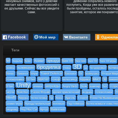
ненужных снимков, зато у девочки
девчонки собрались немного
хватает качественных фотосессий с
поглупить. Когда уже все развлеч
ее друзьями. Сейчас вы все увидите
были пройдены, осталось после
сами.
занятие, которое им понравитс
Facebook
Мой мир
Вконтакте
Однокла
Теги
td
аркада
Аниме
Бен 10
борьба
Бокс
бен тен
ben 10
Бен 10 игры
3D
бродилка
выживание
война
гонка
ад
бездорожье
Бетме
Tower Defence
Винкс
Викинги
блум
Бионикл
Dc
войнушка
Вторая Мир
головоломка
16 бит
АВАТАР
гольф
велосипед
Африка
MMO
3В
викинг
Unity
апгрейды
8 бит
ачивки
Angry Birds
Волк
вампир
Бег
cстре
акула
бейсбол
Casino Royale
время приключений
ведьма
головоломки
2
Html5
Аврора
белоснежка
3д
Анна
Ариэль
Looped
Гонки На Выживани
аниме игры
Аркада мобильная
военные
Гид геймера
Белоснежка и семь гн
андроид
Peg Plus Cat
Артур
Battletoads