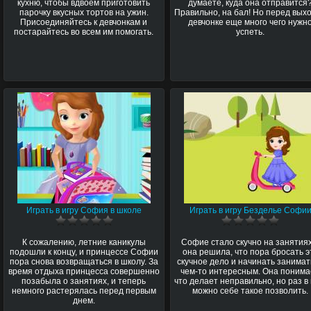
кухню, чтобы вдвоем приготовить
думаете, куда она отправится
парочку вкусных тортов на ужин.
Правильно, на бал! Но перед вых
Присоединяйтесь к девчонкам и
девчонке еще много чего нужн
постарайтесь во всем им помогать.
успеть.
Играть в игру София в школе
Играть в игру Безделье Софи
К сожалению, летние каникулы
Софие стало скучно на занятия
подошли к концу, и принцессе Софии
она решила, что пора бросать э
пора снова возвращаться в школу. За
скучное дело и начинать занимат
время отдыха принцесса совершенно
чем-то интересным. Она понима
позабыла о занятиях, и теперь
что делает неправильно, но раз в 
немного растерялась перед первым
можно себе такое позволить.
днем.