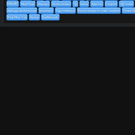
Html5
Mad Day
Аврора
белоснежка
3д
Анна
Ариэль
Looped
3Д гонки
Аркада мобильная
военные
Гид геймера
Белоснежка и семь гномов
Гонки н
Peg Plus Cat
Артур
Battletoads