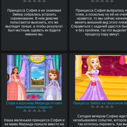
Принцесса София и ее знакомая
Принцесса София выбралась 
Эмбер собрались устроить
пляж, а поскольку он ей не оче
соревнование. В нем девочки
нравится, то мы сейчас начне
попытаются выяснить, кто же
менять внешний вид этого пляж
выглядит лучше, а чтобы результат
Справиться с задачей удастся бы
был честным, одевать их будете
и без проблем, так что выдели
именно вы.
процессу пару минут.
Софи и королева Миранда готовят
Прицесса Эмбер на сказочном б
королевские сладости
Сегодня вечером Софию жде
Наша маленькая принцесса София и
незабываемое событие, которое
ее мама Миранда пришли вместе на
так хотелось пережить. Как вы