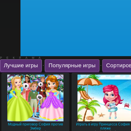
РЕКЛАМА
Лучшие игры
Популярные игры
Сортиров
·
·
Модный приговор София против
Играть в игру Принцесса София
Эмбер
пляже