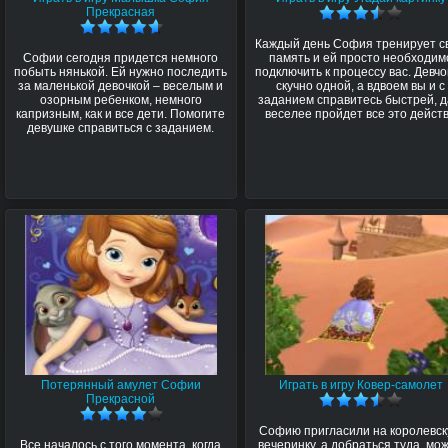
Прекрасная
Каждый день София тренирует с
Софии сегодня придется немного
память и ей просто необходим
побыть нянькой. Ей нужно последить
подключить к процессу вас. Девч
за маленькой девочкой – веселым и
скучно одной, а вдвоем вы и с
озорным ребенком, немного
заданием справитесь быстрей, д
капризным, как и все дети. Помогите
веселее пройдет все это дейст
девушке справиться с заданием.
Потерянный амулет Софии
Играть в игру Ковер-самолет
Прекрасной
Софию пригласили на королевс
Все началось с того момента, когда
вечеринку, а добраться туда, мо