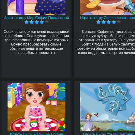
Играть в игру Мир Софии Прекрасной
Играть в игру София лечит гор
София становится юной помощницей
Сегодня София почувствовал
волшебника. Она изучает заклинания
сильную зубную боль и решил
трансформации, с помощью которых
отправиться к доктору. Она ужа
можно преобразовать самые
боится людей в белых халатах
обычные вещи в потрясающие
поэтому ей обязательно понадоб
волшебные предметы.
ваша поддержка во время лечен
Играть в игру Малышка София
Играть в игру Угадай картинку