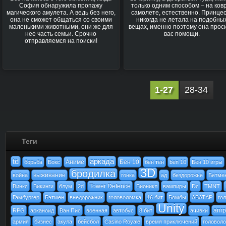
София обнаружила пропажу
только одним способом – на ков
магического амулета. А ведь без него,
самолете, естественно. Принце
она не сможет общаться со своими
никогда не летала на подобны
маленькими животными, они же для
вещах, именно поэтому она проси
нее часть семьи. Срочно
вас помощи.
отправляемся на поиски!
1-27
28-34
Теги
td
аркада
Аниме
Бен 10
борьба
Бокс
бен тен
ben 10
Бен 10 игры
3D
бродилка
выживание
война
гонка
ад
бездорожье
Бетме
Tower Defence
Винкс
Викинги
блум
2d
Бионикл
вампиры
Dc
TMNT
Гамбургер
Бэтмен
внедорожник
головоломка
16 бит
Бомбы
АВАТАР
го
Unity
апг
RPG
арканоид
Ван Пис
военная
автобус
8 бит
ачивки
армия
бизнес
акула
бейсбол
Casino Royale
время приключений
головол