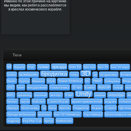
Именно по этой причине на картинке
мы видим, как ребята расслабляются
в креслах космического корабля.
Теги
td
аркада
Аниме
Бен 10
борьба
Бокс
бен тен
ben 10
Бен 10 игры
3D
бродилка
выживание
война
гонка
ад
бездорожье
Бетме
Tower Defence
Винкс
бургер
Викинги
блум
Dc
TMNT
войнушка
Втор
2011
блич
внедорожник
головоломка
16 бит
Бомбы
АВАТАР
гольф
вел
Unity
апгрейды
RPG
арканоид
военная
автобус
8 бит
ачивки
An
бизнес
акула
бейсбол
Casino Royale
время приключений
ведьма
голово
Аврора
белоснежка
3д
Анна
Ариэль
Гладиатор
Агарио
Looped
3Д гонк
Аркада мобильная
военные
Бен 10 Омниверс
Гид геймера
Белоснежка и се
андроид
Peg Plus Cat
Артур
Battletoads