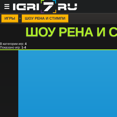
☰
ИГРЫ
ШОУ РЕНА И СТИМПИ
»
ШОУ РЕНА И 
В категории игр
:
4
Показано игр
:
1-4