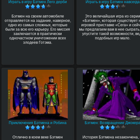
Играть в игру Бэтмен Лего дерби
Играть в игру Бэтмен навсегда
Бэтмен на своем автомобиле
Это величайшая игра из сери
отправляется на задание, наверное,
«Бэтмен», которая существует 
одно из самых сложных, которые
игровой приставке «Сега» и сей
были за всю его карьеру. Его миссия
мы предлагаем вам в нее сыграть
заключается в практически
упустите такой возможности, ве
одночастном уничтожении всех
подобных игр мало.
злодеев Готэма.
Приключения Бэтмена и Робина
Бэтмен: Возвращение Джокер
Отлично в коем веке Бэтмен
История Бэтмена незакончена, 