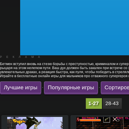
РЕКЛАМА
Бетмен вступил вновь на стезю борьбы с преступностью, криминалом и супе
рыцаря на этом нелегком пути. Ваш дух должен быть закален при встрече со з
увлекательных драках, а реакция быстра, как пуля, чтобы победить в стрелял
Играйте в бесплатные онлайн игры для мальчиков про отважного супергероя н
Лучшие игры
Популярные игры
Сортиров
·
·
1-27
28-43