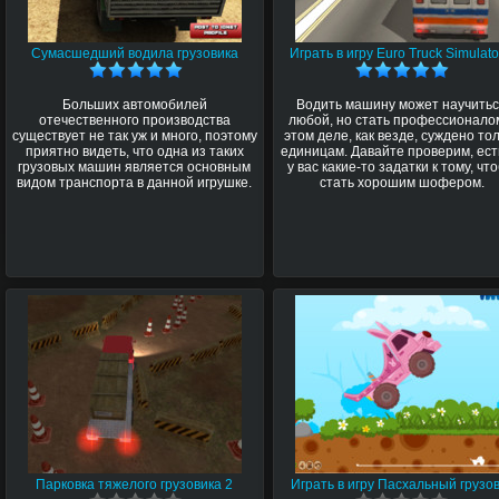
Сумасшедший водила грузовика
Играть в игру Euro Truck Simulato
Больших автомобилей
Водить машину может научить
отечественного производства
любой, но стать профессионало
существует не так уж и много, поэтому
этом деле, как везде, суждено то
приятно видеть, что одна из таких
единицам. Давайте проверим, ест
грузовых машин является основным
у вас какие-то задатки к тому, чт
видом транспорта в данной игрушке.
стать хорошим шофером.
Парковка тяжелого грузовика 2
Играть в игру Пасхальный грузо