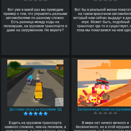
Вот уже в какой раз мы приводим
Вот бы в реальной жизни поката
пример о том, что управлять разными
на таком красочном автомобил
автомобилями по-разному сложно.
который нам сейчас выдадут в да
Есть разница между езды на
игре. Может быть, подобный
легковушке, на грузовом транспорте и
транспорт где-то и существует, 
даже на загруженном. Не верите?
пока мы покатаемся на нем здес
Доставка груза на грузовике 3Д
Бесконечные гонки на грузовик
Ездить на грузовом транспорте
В мире нет ничего вечного и
намного сложнее, чем на легковом, а
бесконечного, но в этой игрушке
если говорить о таких тягачах, как в
перенесемся на бесконечную тра