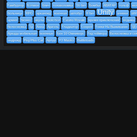
Гамбургер
Бэтмен
блич
головоломка
16 бит
Бомбы
АВАТАР
гольф
ве
Unity
ап
больница
RPG
арканоид
военная
автобус
8 бит
ачивки
армия
бизнес
акула
бейсбол
Casino Royale
время приключений
ведьма
белоснежка
3д
Анна
Ариэль
Гладиатор
Looped
Гонки На Выживание
3Д 
Аркада мобильная
военные
Бен 10 Омниверс
Гид геймера
Белоснежка и се
андроид
Peg Plus Cat
Артур
PJ Masks
Battletoads