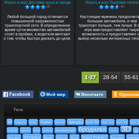
Играть в игру Доставка груза в городе
Играть в игру Парковка тягача
Любой большой город отличается
Настоящие мужчины предпочит
повышенной загруженностью
большие автомобили, и чем
транспортной сети. В определенное
транспорт больше, тем лучше. В 
время суток множество автомобилей
игре вам предоставляют таку
стоят в пробках, а водители мечтают
возможность и предоставляют 
о том, чтобы быстро доехать до цели.
выбор несколько интересных тяга
1-27
28-54
55-61
Facebook
Мой мир
Вконтакте
Однокла
Теги
td
аркада
Аниме
Бен 10
борьба
Бокс
ben10
бен тен
ben 10
Бен 
3D
бродилка
выживание
Барби
арена
Бои
война
гонка
ад
бегалка
Tower Defence
боулинг
Винкс
бургер
блум
Бионикл
вампи