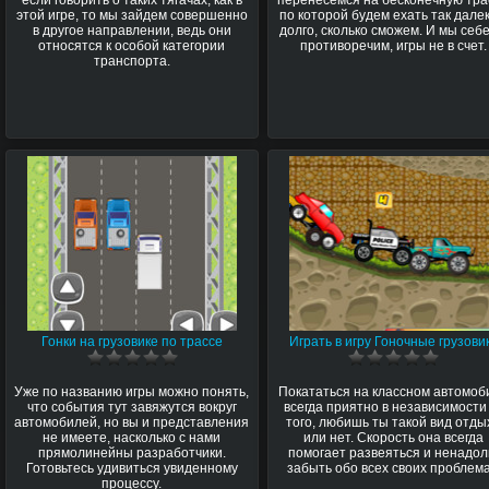
этой игре, то мы зайдем совершенно
по которой будем ехать так далек
в другое направлении, ведь они
долго, сколько сможем. И мы себе
относятся к особой категории
противоречим, игры не в счет.
транспорта.
Гонки на грузовике по трассе
Играть в игру Гоночные грузови
Уже по названию игры можно понять,
Покататься на классном автомоб
что события тут завяжутся вокруг
всегда приятно в независимости
автомобилей, но вы и представления
того, любишь ты такой вид отды
не имеете, насколько с нами
или нет. Скорость она всегда
прямолинейны разработчики.
помогает развеяться и ненадол
Готовьтесь удивиться увиденному
забыть обо всех своих проблема
процессу.