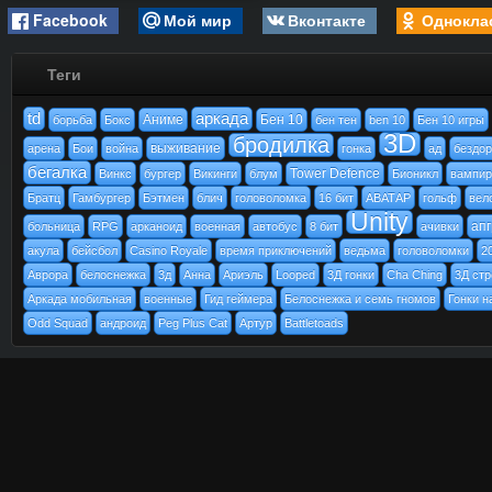
Facebook
Мой мир
Вконтакте
Однокла
Теги
td
аркада
Аниме
Бен 10
борьба
Бокс
бен тен
ben 10
Бен 10 игры
3D
бродилка
выживание
арена
Бои
война
гонка
ад
бездо
бегалка
Tower Defence
Винкс
бургер
Викинги
блум
Бионикл
вампи
Братц
Гамбургер
Бэтмен
блич
головоломка
16 бит
АВАТАР
гольф
вел
Unity
ап
больница
RPG
арканоид
военная
автобус
8 бит
ачивки
акула
бейсбол
Casino Royale
время приключений
ведьма
головоломки
2
Аврора
белоснежка
3д
Анна
Ариэль
Looped
3Д гонки
Cha Ching
3Д стр
Аркада мобильная
военные
Гид геймера
Белоснежка и семь гномов
Гонки н
Odd Squad
андроид
Peg Plus Cat
Артур
Battletoads