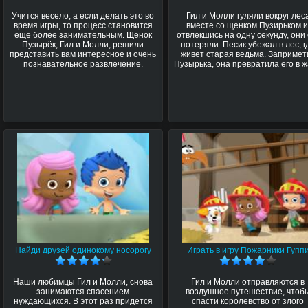
Учится весело, а если делать это во
Гил и Молли гуляли вокруг лес
время игры, то процесс становится
вместе со щенком Пузирьком и
еще более занимательным. Щенок
отвлекшись на одну секунду, они 
Пузырёк, Гил и Молли, решили
потеряли. Песик убежал в лес, г
представить вам интересное и очень
живет старая ведьма. Запримет
познавательное развлечение.
Пузырька, она превратила его в ж
Найди друзей одинокому носорогу
Играть в игру Пожарники Гупп
Наши любимцы Гил и Молли, снова
Гил и Молли отправляются в
занимаются спасением
воздушное путешествие, чтоб
нуждающихся. В этот раз придется
спасти королевство от злого