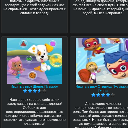
помочь накормить животных в
огнедышащего дракона, которы
зоопарке, где с этой задачей без нас
сжигает все на своем пути. Взяв 
не справиться. Поэтому собираемся с
на помощь дракона, который ды
силами и вперед!
водой, вы все исправите!
Играть в игру Щенок Пузырёк
Играть в игру Стрижка Пузырьк
Гуппи
Наш щенок хорошо себя вел и
заслуживает на вознаграждение!
Для каждого человека
Соберите для
его прическа играет не послед
него определенные разноцветные
роль. Тем более для героев, кот
фигурки и его любимое лакомство –
каждый день спасают волосы
косточки, это сделает его неимоверно
остальных. Но как быть, если зл
счастливым!
до неузнаваемости испортил
их прически? Нашим супергеро