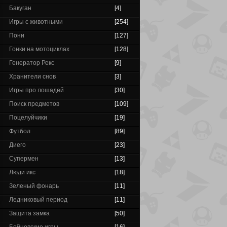
Бакуган
[4]
Игры с животными
[254]
Пони
[127]
Гонки на мотоциклах
[128]
Генератор Рекс
[9]
Хранители снов
[3]
Игры про лошадей
[30]
Поиск предметов
[109]
Поцелуйчики
[19]
Футбол
[89]
Диего
[23]
Супермен
[13]
Люди икс
[18]
Зеленый фонарь
[11]
Ледниковый период
[11]
Защита замка
[50]