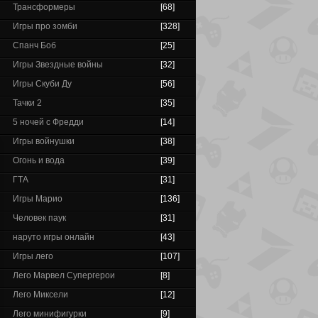
Трансформеры
[68]
Игры про зомби
[328]
Спанч Боб
[25]
Игры Звездные войны
[32]
Игры Скуби Ду
[56]
Тачки 2
[35]
5 ночей с Фредди
[14]
Игры войнушки
[38]
Огонь и вода
[39]
ГТА
[31]
Игры Марио
[136]
Человек паук
[31]
наруто игры онлайн
[43]
Игры лего
[107]
Лего Марвел Супергерои
[8]
Лего Миксели
[12]
Лего минифигурки
[9]