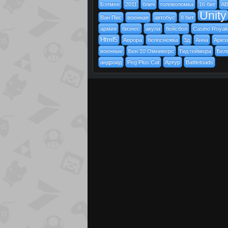
Бэтмен
2011
блич
головоломка
16 бит
АВ
Unity
Ван Пис
военная
автобус
8 бит
армия
бизнес
акула
бейсбол
Casino Royal
Html5
Аврора
белоснежка
3д
Анна
Ариэ
военные
Бен 10 Омниверс
Гид геймера
Бел
андроид
Peg Plus Cat
Артур
Battletoads