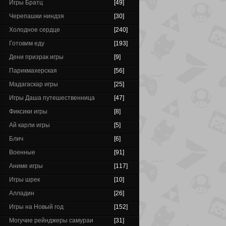
Игры Братц
[49]
Черепашки ниндзя
[30]
Холодное сердце
[240]
Готовим еду
[193]
Дени призрак игры
[9]
Парикмахерская
[56]
Мадагаскар игры
[25]
Игры Даша путешественница
[47]
Фиксики игры
[8]
Ай карли игры
[5]
Блич
[6]
Военные
[91]
Аниме игры
[117]
Игры шрек
[10]
Алладин
[26]
Игры на Новый год
[152]
Могучие рейнджеры самураи
[31]