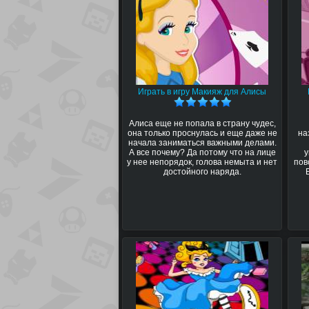
Играть в игру Макияж для Алисы
Алиса еще не попала в страну чудес,
она только проснулась и еще даже не
на
начала заниматься важными делами.
А все почему? Да потому что на лице
у
у нее непорядок, голова немыта и нет
пов
достойного наряда.