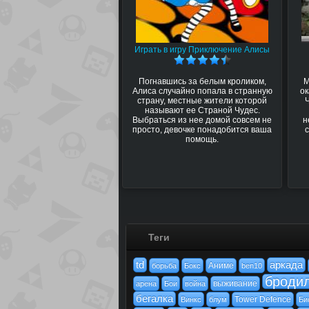
Играть в игру Приключение Алисы
Погнавшись за белым кроликом,
М
Алиса случайно попала в странную
ок
страну, местные жители которой
называют ее Страной Чудес.
Выбраться из нее домой совсем не
н
просто, девочке понадобится ваша
помощь.
Теги
td
аркада
Аниме
борьба
Бокс
ben10
броди
выживание
арена
Бои
война
бегалка
Tower Defence
Винкс
блум
Би