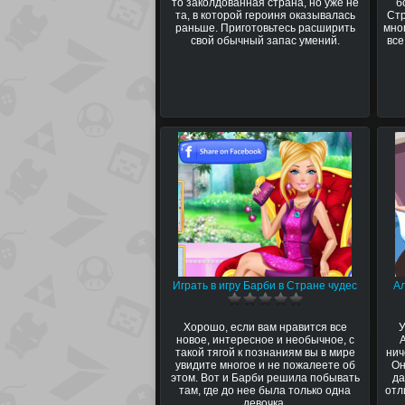
то заколдованная страна, но уже не
б
та, в которой героиня оказывалась
Стр
раньше. Приготовьтесь расширить
мно
свой обычный запас умений.
все
Играть в игру Барби в Стране чудес
Ал
Хорошо, если вам нравится все
У
новое, интересное и необычное, с
такой тягой к познаниям вы в мире
нич
увидите многое и не пожалеете об
Он
этом. Вот и Барби решила побывать
да
там, где до нее была только одна
отл
девочка.