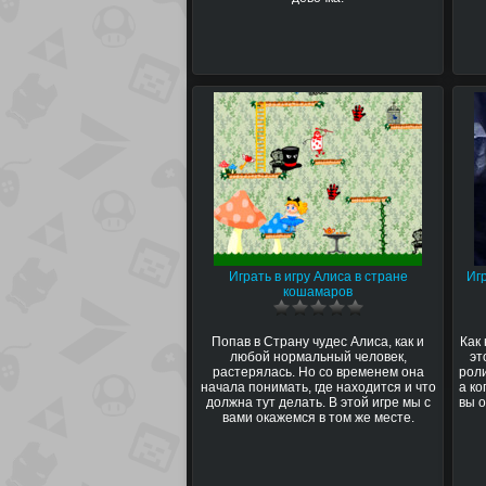
Играть в игру Алиса в стране
Иг
кошамаров
Попав в Страну чудес Алиса, как и
Как
любой нормальный человек,
эт
растерялась. Но со временем она
рол
начала понимать, где находится и что
а ко
должна тут делать. В этой игре мы с
вы 
вами окажемся в том же месте.