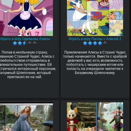
Играть в игру Одевалка Алисы
Играть в игру Пазлы с Алисой 2
Попав в необычную страну,
Приключения Алисы в Стране Чудес
званную Страной Чудес, Алиса с
только начинаются. Вместе с храброй
любопытством отправилась в
девочкой у вас есть возможность
влекательное путешествие. Ей
поболтать с чеширским котом или
стречался интересный персонаж,
попасть на очередное чаепитие к
Безумный Шляпочник, который
Безумному Шляпочнику.
пригласил ее на чай.