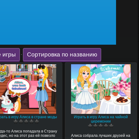
 игры
Сортировка по названию
·
рать в игру Алиса в стране моды
Играть в игру Алиса на чайной
церемонии
гда-то Алиса попадала в Страну
удес, но на этот раз ей повезло
Алиса собрала лучших друзей на