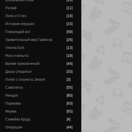
Бойцовские игры
[16]
Ральф
[11]
Лило и Стич
[16]
История игрушек
[15]
Говорящий кот
[58]
Удивительный мир Гамбола
[26]
Улитка Боб
[13]
Рога и копыта
[18]
Время приключений
[44]
Даша следопыт
[33]
Побег с планеты Земля
[3]
Самолеты
[55]
Ниндзя
[80]
Парковка
[93]
Ферма
[65]
Семейка Крудс
[4]
Операция
[44]