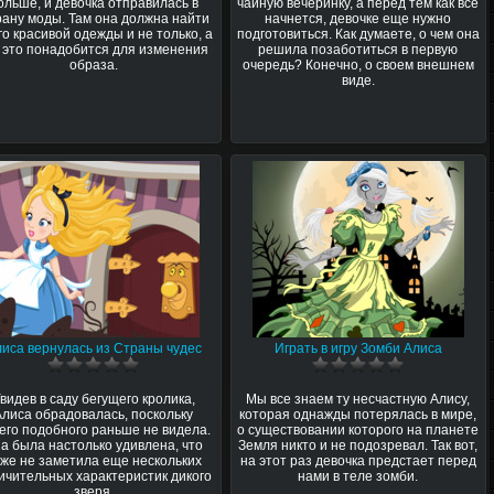
ольше, и девочка отправилась в
чайную вечеринку, а перед тем как все
ану моды. Там она должна найти
начнется, девочке еще нужно
го красивой одежды и не только, а
подготовиться. Как думаете, о чем она
 это понадобится для изменения
решила позаботиться в первую
образа.
очередь? Конечно, о своем внешнем
виде.
иса вернулась из Страны чудес
Играть в игру Зомби Алиса
видев в саду бегущего кролика,
Мы все знаем ту несчастную Алису,
Алиса обрадовалась, поскольку
которая однажды потерялась в мире,
его подобного раньше не видела.
о существовании которого на планете
а была настолько удивлена, что
Земля никто и не подозревал. Так вот,
же не заметила еще нескольких
на этот раз девочка предстает перед
ичительных характеристик дикого
нами в теле зомби.
зверя.