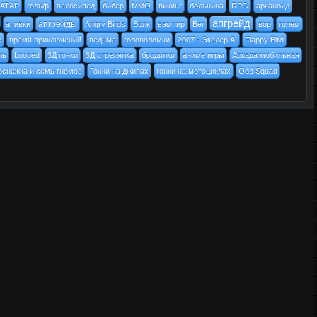
АТАР
гольф
велосипед
бибер
MMO
викинг
больница
RPG
арканоид
апгрейд
апгрейды
ачивки
Angry Birds
Волк
вампир
Бег
вор
голем
e
время приключений
ведьма
головоломки
2007 - Экслер А.
Flappy Bird
ль
Looped
3Д гонки
3Д стрелялка
бродилки
аниме игры
Аркада мобильная
оснежка и семь гномов
Гонки на джипах
гонки на мотоциклах
Odd Squad