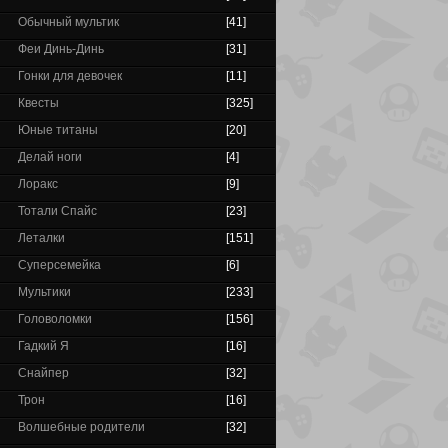
Обычный мультик
[41]
Феи Динь-Динь
[31]
Гонки для девочек
[11]
Квесты
[325]
Юные титаны
[20]
Делай ноги
[4]
Лоракс
[9]
Тотали Спайс
[23]
Леталки
[151]
Суперсемейка
[6]
Мультики
[233]
Головоломки
[156]
Гадкий Я
[16]
Снайпер
[32]
Трон
[16]
Волшебные родители
[32]