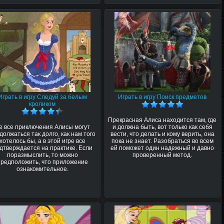
Играть в игру Следуй за белым
Играть в игру Поиск предметов
кроликом
Прекрасная Алиса находится там, где
е все приключения Алисы могут
и должна быть, вот только как себя
должаться так долго, как нам того
вести, что делать и кому верить, она
хотелось бы, а в этой игре все
пока не знает. Разобраться во всем
дтверждается на практике. Если
ей поможет один надежный и давно
поразмыслить, то можно
проверенный метод.
предположить, что приложение
ознакомительное.