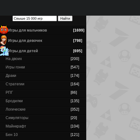
Игры для мальчиков
[1699]
Игры для девочек
[798]
Игры для детей
[695]
На двоих
[200]
Игры гонки
[547]
Драки
[174]
Стратегии
[164]
РПГ
[86]
Бродилки
[135]
Логические
[352]
Симуляторы
[20]
Майнкрафт
[104]
Бен 10
[121]