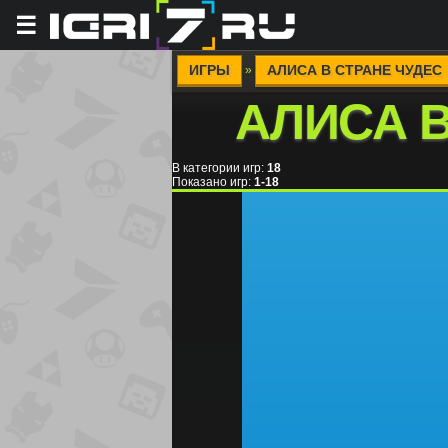
☰
ИГРЫ
АЛИСА В СТРАНЕ ЧУДЕС
»
АЛИСА В
В категории игр
:
18
Показано игр
:
1-18