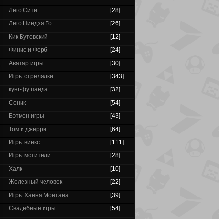
Лего Сити
[28]
Лего Ниндзя Го
[26]
Кик Бутовский
[12]
Финис и Ферб
[24]
Аватар игры
[30]
Игры стрелялки
[343]
кунг-фу панда
[32]
Соник
[54]
Бэтмен игры
[43]
Том и джерри
[64]
Игры винкс
[111]
Игры мстители
[28]
Халк
[10]
Железный человек
[22]
Игры Ханна Монтана
[39]
Свадебные игры
[54]