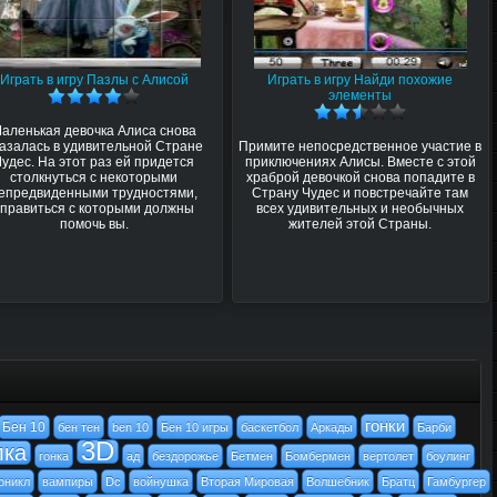
Играть в игру Пазлы с Алисой
Играть в игру Найди похожие
элементы
аленькая девочка Алиса снова
азалась в удивительной Стране
Примите непосредственное участие в
Чудес. На этот раз ей придется
приключениях Алисы. Вместе с этой
столкнуться с некоторыми
храброй девочкой снова попадите в
епредвиденными трудностями,
Страну Чудес и повстречайте там
справиться с которыми должны
всех удивительных и необычных
помочь вы.
жителей этой Страны.
гонки
Бен 10
бен тен
ben 10
Бен 10 игры
баскетбол
Аркады
Барби
3D
лка
гонка
ад
бездорожье
Бетмен
Бомбермен
вертолет
боулинг
оникл
вампиры
Dc
войнушка
Вторая Мировая
Волшебник
Братц
Гамбургер