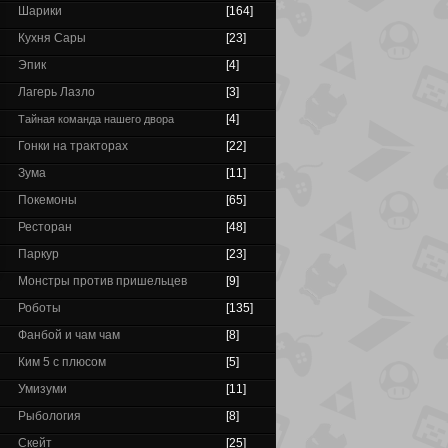
Шарики
[164]
Кухня Сары
[23]
Эпик
[4]
Лагерь Лазло
[3]
[4]
Тайная команда нашего двора
Гонки на тракторах
[22]
Зума
[11]
Покемоны
[65]
Ресторан
[48]
Паркур
[23]
Монстры против пришельцев
[9]
Роботы
[135]
Фанбой и чам чам
[8]
Ким 5 с плюсом
[5]
Умизуми
[11]
Рыбология
[8]
Скейт
[25]