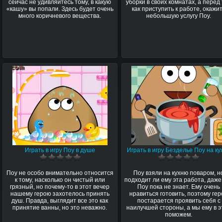
сейчас не удивляйтесь тому, в какую
уборки в своих комнатах, а перед
«кашу» вы попали. Здесь будет очень
как приступить к работе, окажи
много коричневого вещества.
небольшую услугу Поу.
Играть в игру Поу в душе
Играть в игру Безделье Поу на ку
Поу не особо внимательно относится
Поу взяли на кухню поваром, н
к тому, насколько он чистый или
подходит ли ему эта работа, даже
грязный, но почему-то в этот вечер
Поу пока не знает. Ему очень
нашему герою захотелось принять
нравиться готовить, поэтому ге
душ. Правда, выглядит все это как
постарается проявить себя с
принятие ванны, но это неважно.
наилучшей стороны, а мы ему в 
поможем.