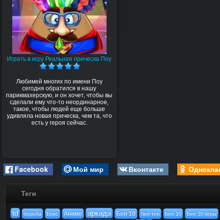
Играть в игру Реальная прическа Поу
Любимей многих по имени Поу
сегодня обратился в нашу
парикмахерскую, и он хочет, чтобы вы
сделали ему что-то неординарное,
такое, чтобы людей еще больше
удивляла новая прическа, чем та, что
есть у героя сейчас.
Facebook
Мой мир
Вконтакте
Однокла
Теги
td
аркада
Аниме
Бен 10
борьба
Бокс
бен тен
ben 10
Бен 10 игры