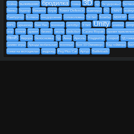
3D
бродилка
выживание
война
гонка
ад
бездорожье
Бетме
Tower Defence
Винкс
бургер
Викинги
блум
вампиры
Dc
TMNT
войну
Гамбургер
Бэтмен
внедорожник
головоломка
16 бит
Бомбы
АВАТАР
го
Unity
апг
RPG
арканоид
Ван Пис
военная
автобус
8 бит
ачивки
вор
голем
армия
бизнес
акула
бейсбол
Casino Royale
время приключе
Html5
Аврора
белоснежка
3д
Анна
Ариэль
Гладиатор
Looped
3Д гонк
аниме игры
Аркада мобильная
военные
Бен 10 Омниверс
Гид геймера
Бел
гонки на мотоциклах
андроид
Peg Plus Cat
Артур
Battletoads