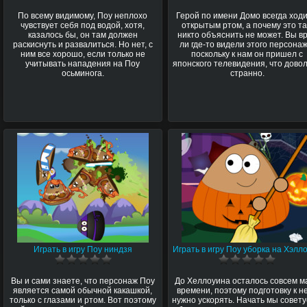
По всему видимому, Поу неплохо
Герой по имени Домо всегда ходи
чувствует себя под водой, хотя,
открытым ртом, а почему это та
казалось бы, он там должен
никто объяснить не может. Вы в
раскиснуть и развалиться. Но нет, с
ли где-то видели этого персонаж
ним все хорошо, если только не
поскольку к нам он пришел с
учитывать нападения на Поу
японского телевидения, что дово
осьминога.
странно.
Играть в игру Поу ниндзя
Играть в игру Поу уборка на Хэлл
Вы и сами знаете, что персонаж Поу
До Хеллоуина осталось совсем м
является самой обычной какашкой,
времени, поэтому подготовку к н
только с глазами и ртом. Вот поэтому
нужно ускорять. Начать мы совету