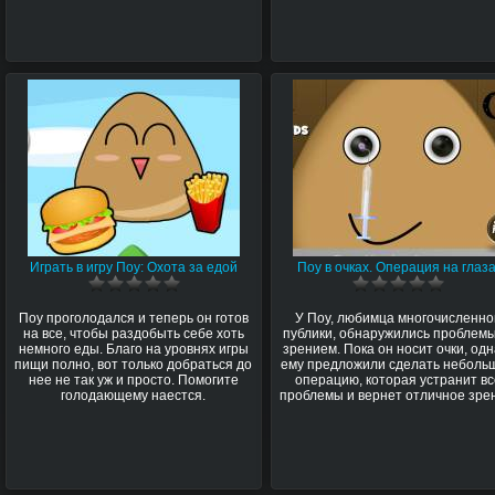
Играть в игру Поу: Охота за едой
Поу в очках. Операция на глаза
Поу проголодался и теперь он готов
У Поу, любимца многочисленн
на все, чтобы раздобыть себе хоть
публики, обнаружились проблемы
немного еды. Благо на уровнях игры
зрением. Пока он носит очки, одн
пищи полно, вот только добраться до
ему предложили сделать неболь
нее не так уж и просто. Помогите
операцию, которая устранит в
голодающему наестся.
проблемы и вернет отличное зре