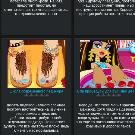
потеряла много крови. Работа
уже к другому празднику, поэтом
предстоит простая, но
наш ассортимент привычных
ответственная, так что справляйтесь
инструментов меняется. Хорошо,
с заданием качественно.
принцип работы остается тем ж
Школа современного педикюра
Спа процедуры для рук Клео де 
Делать педикюр намного сложнее,
Клео де Нил тоже любит красив
поэтому настройтесь на изучение
маникюр, хотя глядя на девчонк
этого ремесла, ведь оно
можно подумать о том, что ей та
действительно требует к себе
вещи чужды. Но нет, на самом д
отдельного подхода. Но не стоит
она еще та поклонница качествен
думать, что все настолько плохо, ведь
красивых и дорогих лаков.
клиент у нас нормальный.