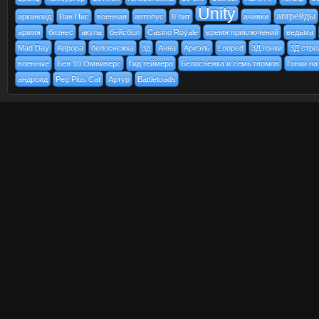
Unity
апгрейды
арканоид
Ван Пис
военная
автобус
8 бит
ачивки
армия
бизнес
акула
бейсбол
Casino Royale
время приключений
ведьма
Mad Day
Аврора
белоснежка
3д
Анна
Ариэль
Looped
3Д гонки
3Д стре
военные
Бен 10 Омниверс
Гид геймера
Белоснежка и семь гномов
Гонки на
андроид
Peg Plus Cat
Артур
Battletoads