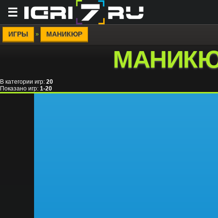
☰
ИГРЫ
МАНИКЮР
»
МАНИК
В категории игр
:
20
Показано игр
:
1-20