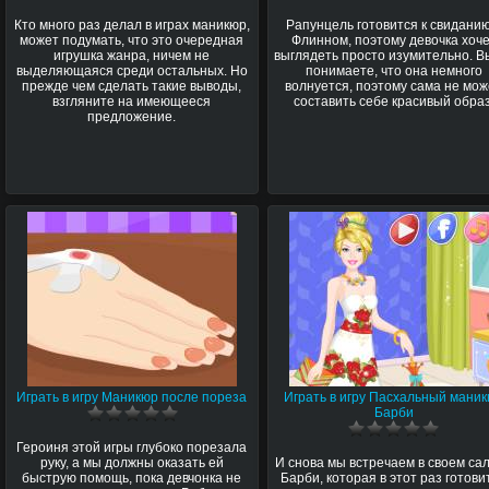
Кто много раз делал в играх маникюр,
Рапунцель готовится к свиданию
может подумать, что это очередная
Флинном, поэтому девочка хоч
игрушка жанра, ничем не
выглядеть просто изумительно. В
выделяющаяся среди остальных. Но
понимаете, что она немного
прежде чем сделать такие выводы,
волнуется, поэтому сама не мо
взгляните на имеющееся
составить себе красивый образ
предложение.
Играть в игру Маникюр после пореза
Играть в игру Пасхальный мани
Барби
Героиня этой игры глубоко порезала
руку, а мы должны оказать ей
И снова мы встречаем в своем са
быструю помощь, пока девчонка не
Барби, которая в этот раз готови