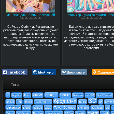
Маникюр для Софии Прекрасной
Маникюр и уход за руками Бар
Сейчас у Софии действительно
Бабри много лет уже считаетс
ужасные руки, поскольку она их где-то
эталоном красоты. Как думаете
поранила. Если вы не являетесь
почему ей удается так хорош
настоящим поклонником девочки, то
выглядеть, что этому завидуют мн
наверняка захотите ей помочь, но
девчонки и хотят подражать ей? 
всех неравнодушных мы приглашаем
в мелочах, о которых мы сейча
в игру.
поговорим.
Facebook
Мой мир
Вконтакте
Однокла
Теги
td
аркада
Аниме
Бен 10
борьба
Бокс
бен тен
ben 10
Бен 10 игры
3D
бродилка
выживание
арена
Бои
война
гонка
ад
бездо
бегалка
Tower Defence
Винкс
бургер
блум
Бионикл
вампиры
Dc
Братц
Гамбургер
Бэтмен
головоломка
16 бит
Бомбы
АВАТАР
гольф
в