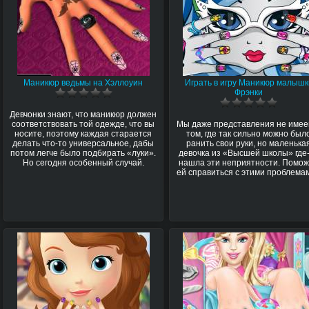
Маникюр ведьмы на Хэллоуин
Играть в игру Маникюр малышк
Фрэнки
Девчонки знают, что маникюр должен
соответствовать той одежде, что вы
Мы даже представления не имее
носите, поэтому каждая старается
том, где так сильно можно был
делать что-то универсальное, дабы
ранить свои руки, но маленька
потом легче было подбирать «луки».
девочка из «Высшей школы» где
Но сегодня особенный случай.
нашла эти неприятности. Помо
ей справиться с этими проблема